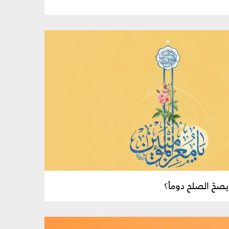
صحّ الصلح دوماً؟