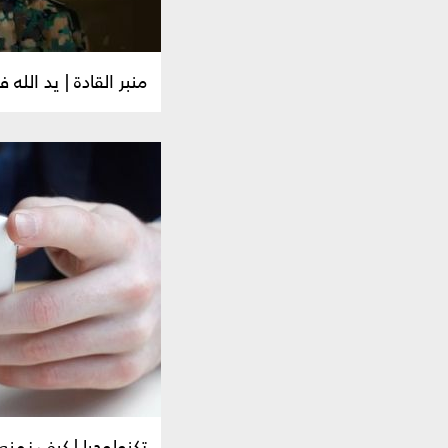
منبر القادة | يد الله
تكنولوجيا | كيف نمنع ه