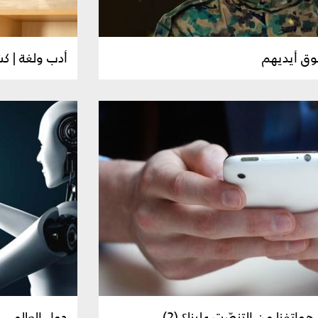
 فوق أيديهم
أدب ولغة | ك
واتفنا من التنصّت علينا؟ (2)
حول العالم