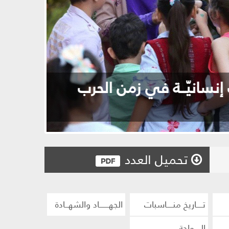
ّ؟
تحميل العدد
تــــاريخ منــــاسبات
الجهــــــاد والشهــادة
الــــواحة