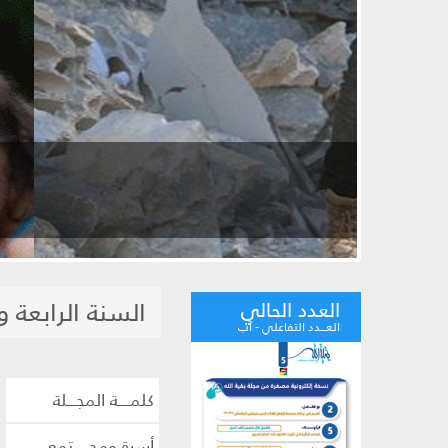
كيف
السنة الرابعة و
العدد الحالي
العـــدد التفاعلي - آب
كلمــــة المجـــلة
أسرة ومجـــــتمع