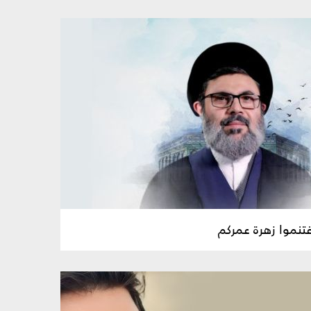
غتنموا زهرة عمركم