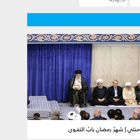
امنئي | شهرُ رمضان بابُ التقـوى