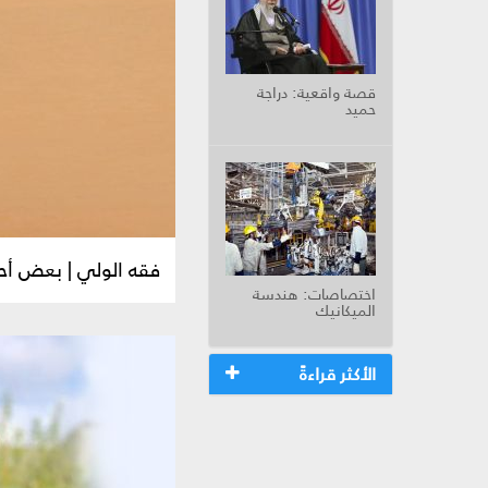
قصة واقعية: دراجة
حميد
فقه الولي | بعض أح
اختصاصات: هندسة
الميكانيك
الأكثر قراءةً