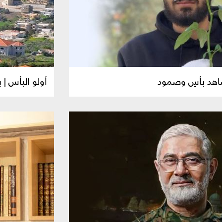
شاهد بأسٍ وصمود
أولو البأس |