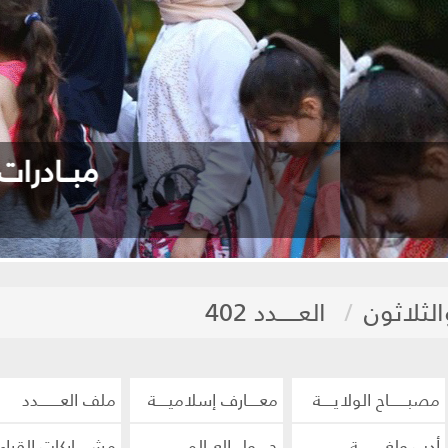
 أكون مساهماً في التكافل المجتمعي
الثلاثون
العـــــدد 402
مصبــــــاح الولايــــة
معــــارف إسلاميــــة
ملف العـــــــدد
أدب ولغـــــــــة
حــــول العــالم
مشـــــاركات القراء