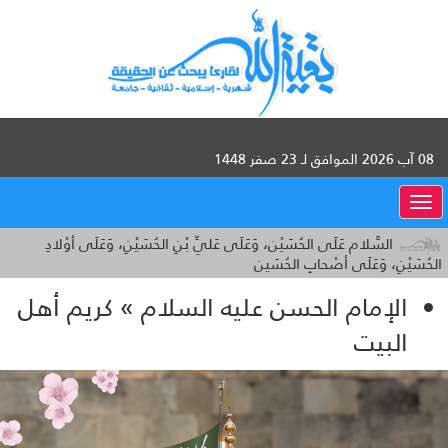
08 آب 2026 الموافق لـ 23 صفر 1448
القائمة
السَّلام عَلَى الحُسَيْن، وَعَلَى عَليِّ بْنِ الحُسَيْنِ، وَعَلَى أوْلادِ
الحُسَيْنِ، وَعَلَى أصْحابِ الحُسَين
الإمام الحسن عليه السلام » كريم أهل
البيت