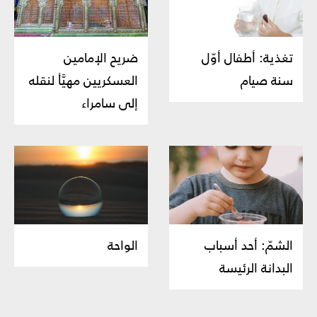
تغذية: أطفال أوّل
ضريح الإمامين
سنة صيام
العسكريين مهيَّأ لنقله
إلى سامراء
الشمّ: أحد أسباب
الواحة
البدانة الرئيسة