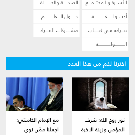
الأســرة والـمجتــمـــع
الصحـــــة والحيــــــاة
أدب ولــــــغــــــــــــة
حـــــول الـــعالــــــــم
قـــراءة فـي كتـــــاب
مشــــاركات القــــراء
الــــــــــواحـــــــــــة
إخترنا لكم من هذا العدد
نور روح الله: شرف
مع الإمام الخامنئي:
المؤمن وزينة الآخرة
اجعلنا ممّن نوى