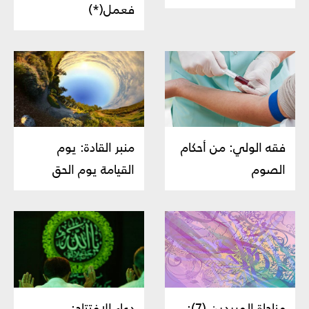
فعمل(*)
فقه الولي: من أحكام
منبر القادة: يوم
الصوم
القيامة يوم الحق
مناجاة المريدين (7):
دعاء الافتتاح: