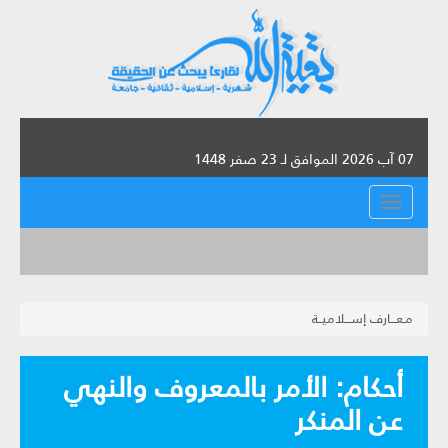
07 آب 2026 الموافق لـ 23 صفر 1448
القائمة
مـعـــارف إســـلاميــة
أحكام‏: الأمر بالمعروف والنهي
عن المنكر