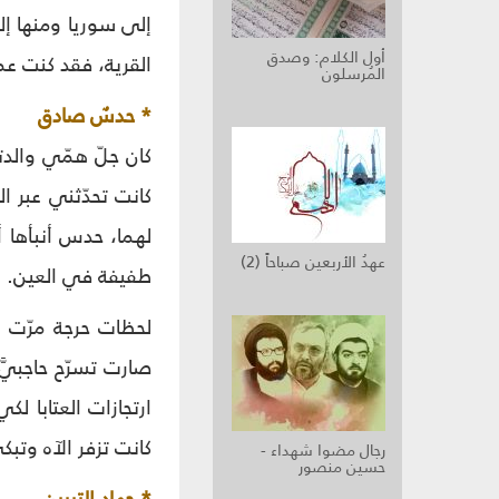
إلى سوريا ومنها إلى
أول الكلام: وصدق
القرية، فقد كنت عم
المُرسلون
* حدسٌ صادق
كان جلّ همّي والد
كانت تحدّثني عبر ا
لهما، حدس أنبأها أن
عهدُ الأربعين صباحاً (2)
طفيفة في العين.
لحظات حرجة مرّت ع
صارت تسرّح حاجبيَّ
ارتجازات العتابا ل
كانت تزفر الآه وتب
رجال مضوا شهداء -
حسين منصور