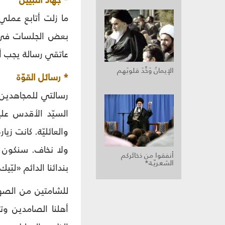
* جهاد التبيين
ما زلت أتابع عملي 
بعض الجلسات في ال
عاتقي رسالة يجب أن
الإيمانُ وَحَّدَ قلوبَهم
* رسائل القوّة
رسالتي للمجاهدين: 
السيّد الأقدس علي
والعائليّة. كانت زي
ولا نخاف. سنكون س
أنفقوا من ذخائركم
الشعـريّـة*
بندائنا الدائم «لبّي
للشامتين من الصهاي
أهلنا الصامدين وت