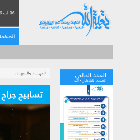
06 آب 2026 الموافق لـ 22 صفر 1448
الصفحة 
الجهــــــاد والشهــادة
العدد الحالي
العـــدد التفاعلي - آب
تسابيح جراح 