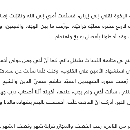
ب الإخوة نقلي إلى إيران، فسلّمت أمري إلى الله وتقبّلت إص
بع عشرة عمليّة جراحيّة، توزّعت ما بين الوجه، والعينين، وا
، وقد أحاطونا بأفضل رعايةٍ واهتمام.
 تتِح لي متابعة الأحداث بشكلٍ دائم، كما أنّ أخي ومن حولي أخ
استشهاد الأمين على القلوب، وكنت كلّما سألت عن سماحته أج
 رُفعت صورة الشهيدين السيّد هاشم صفيّ الدين والشيخ ن
ني، سألت أخي ولم يجب، عندها، أخبرته أنّنا أصحاب درب جهاد
الخبر، أدركت أنّ الفاجعة حلّت، أحسست باليتم بشهادة قائدنا وأب
ر من الناس، رعب القصف والمجازر قرابة شهر ونصف الشهر خلا