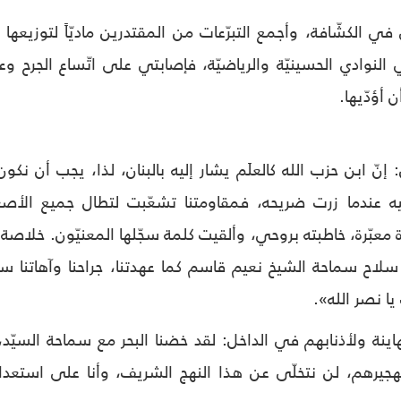
في الكشّافة، وأجمع التبرّعات من المقتدرين ماديّاً لتوزيع
نوادي الحسينيّة والرياضيّة، فإصابتي على اتّساع الجرح وع
 أؤدّيها.
إنّ ابن حزب الله كالعلَم يشار إليه بالبنان، لذا، يجب أن ن
ه عندما زرت ضريحه، فمقاومتنا تشعّبت لتطال جميع الأصعدة ا
ارة معبّرة، خاطبته بروحي، وألقيت كلمة سجّلها المعنيّون. خلاصة ا
لاح سماحة الشيخ نعيم قاسم كما عهدتنا، جراحنا وآهاتنا 
ك يا نصر الله».
نة ولأذنابهم في الداخل: لقد خضنا البحر مع سماحة السيّد، 
هجيرهم، لن نتخلّى عن هذا النهج الشريف، وأنا على استعدادٍ