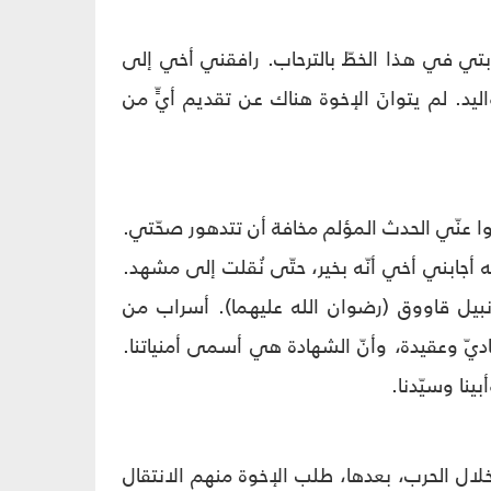
ابتي في هذا الخطّ بالترحاب. رافقني أخي إلى
ليد. لم يتوانَ الإخوة هناك عن تقديم أيٍّ من
فوا عنّي الحدث المؤلم مخافة أن تتدهور صحّتي.
ابني أخي أنّه بخير، حتّى نُقلت إلى مشهد.
بيل قاووق (رضوان الله عليهما). أسراب من
يّ وعقيدة، وأنّ الشهادة هي أسمى أمنياتنا.
ينا وسيّدنا.
ل الحرب، بعدها، طلب الإخوة منهم الانتقال