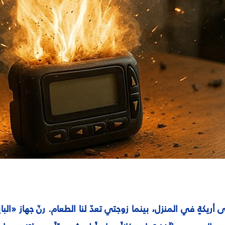
يكةٍ في المنزل، بينما زوجتي تعدّ لنا الطعام. رنّ جهاز «الباي