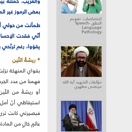
والغريب. حملته بيد
بعض الرموز غير الم
اختصاصات: تقويم
النطق Speech-
طمأنت من حولي أنّ
Language
Pathology
أنّي فقدت الإحساس
يقوَوا، رغم ترنّح
* ريشةُ اللّين
بقواي المنهكة نزلت
فهمنا من عدد الجرحى
مؤلفات الشهيد آية الله
مرتضى مطهري
أو ريشةً من اللّ
استيقاظي أنّ أمل 
فبصيرتي كانت ترى 
عالمٍ خالٍ من المادة.