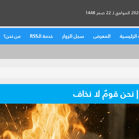
الرئيسية
المعرض
سجل الزوار
خدمة الـRSS
من نحن؟
| نحن قومٌ لا نخاف