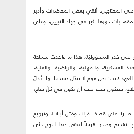
ها على المحتاجين. ألقي بعض المحاضرات وأدير
مقه، بات دورها أكبر في جهاد التبيين، وعلى
كون على قدر المسؤوليّة، هذا ما عاهدت سماحة
لعسكريّة، والمهنيّة، والرياضيّة، والفنيّة،
لعهد كانت: نحن قوم لا نبدّل عقيدتنا، ولا نُذلّ
سلاح، سنكون حيث يجب أن نكون في كلّ ساح،
صبرنا على قصف قرانا، وقتلِ أبنائنا، وترويع
 لتقديم وحيدي قرباناً ليبقى هذا النهج حتّى