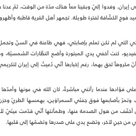
 إيران. وفدوا إليّ وبقينا معاً هناك مدّة من الوقت، ثمّ عدنا جمي
يد فوج الكشّافة لفترة طويلة. تجمهر أهل القرية قاطبة وأظهروا 
تي التي لم تكن تعلم بإصابتي، فهي طاعنة في السنّ وتحمل 
لفيديو، كنت أخفي يدي المبتورة وأضع النظّارات الشمسيّة، وق
ّ مكروهاً لحق بهما، رغم إخبارها أنّي دُعيتُ إلى إيران لتكريم
لى فؤادها عندما رأتني مباشرةً، كان الله في عونها وأمدّها
، وتمرّ بأصابعها فوق جفنَي السمراوَين، بهمسها الطريّ وحز
كي أخفّف من هول الصدمة عنها، وطمأنتها أنّي قدّمت عينَيّ 
كي من حينٍ لآخر، وتضع يدي على صدرها وتضمّها إلى قلبها.