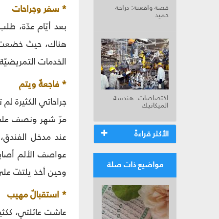
* سفر وجراحات
قصة واقعية: دراجة
حميد
بعد أيّام عدّة، طل
هناك، حيث خضعت لأر
الخدمات التمريضيّة
* فاجعةٌ ويتم
اختصاصات: هندسة
جراحاتي الكثيرة لم
الميكانيك
مرّ شهر ونصف على 
الأكثر قراءةً
عند مدخل الفندق،
عواصف الألم أصابت
مواضيع ذات صلة
وحين أخذ يلتفّ على 
* استقبالٌ مهيب
عاشت عائلتي، ككثي