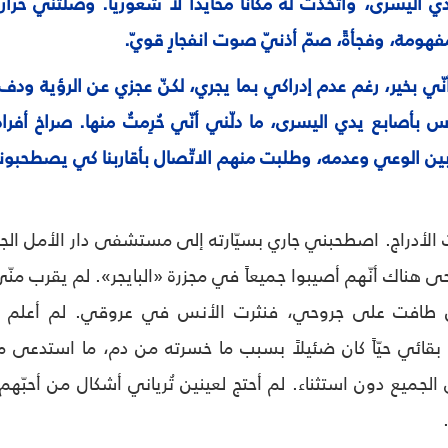
ي اليسرى، واتّخذت له مكاناً محايداً لا شعوريّاً. وصلتني حر
فهومة، وفجأةً، صمّ أذنيّ صوت انفجارٍ قويّ.
ي بخير، رغم عدم إدراكي بما يجري، لكنّ عجزي عن الرؤية ودف
 بأصابع يدي اليسرى، ما دلّني أنّي حُرِمتُ منها. صراخ أفر
ي بين الوعي وعدمه، وطلبت منهم الاتّصال بأقاربنا كي يصطح
 الأدراج. اصطحبني جاري بسيّارته إلى مستشفى دار الأمل الجا
 هناك أنّهم أصيبوا جميعاً في مجزرة «البايجر». لم يقرب منّي ا
ين طافت على جروحي، فنثرت الأنس في عروقي. لم أعلم أنّ 
بقائي حيّاً كان ضئيلاً بسبب ما خسرته من دم، ما استدعى م
الجميع دون استثناء. لم أحتج لعينين تُرياني أشكال من أحبّ