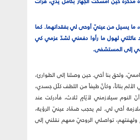
ارة مدّخرة حين أمسكت الجهاز بكامل يدي، قرأت
ء ما يسيل من عينيّ أوحى لي بفقدانهما. كما
اد عائلتي لهول ما رأوا دفعني لشدّ عزمي كي
بوني إلى المستشفى.
معيّ، ولحق بنا أخي. حين وصلنا إلى الطوارئ،
لألم بتاتاً، وكأنَّ طيفاً من اللطف كلّل جسدي،
النوم سيلازمني لأيّامٍ ثلاث، فأدركت عند
لازمة أخي لي. لم يحجب ضمّاد عينيّ الرؤية،
هم ولهفتهم، تواصلي الروحيّ معهم نقلني إلى