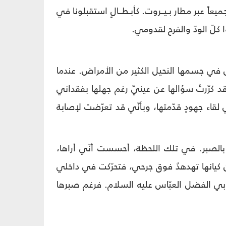
عاً عبر مطار بـيــروت. كأبـطــالٍ استقبلونا في
كلّ الودّ والفرح لقدومي.
في جسمها النحيل الكثير من الأمراض. عندما
د كرّرتْ سؤالها عن عينيّ رغم جهلها بفقداني
ي لقاء جهودٍ قدّمتها، وبأنّي قد تعرّضت لإصابة
 بالصبر. في تلك اللحظة، أحسست أنّي أراها،
ن كيانها تهدهدُ فوق جرحي، فتحرّكت في داخلي
لأبي الفضل العبّاس عليه السلام. فرغم صبرها