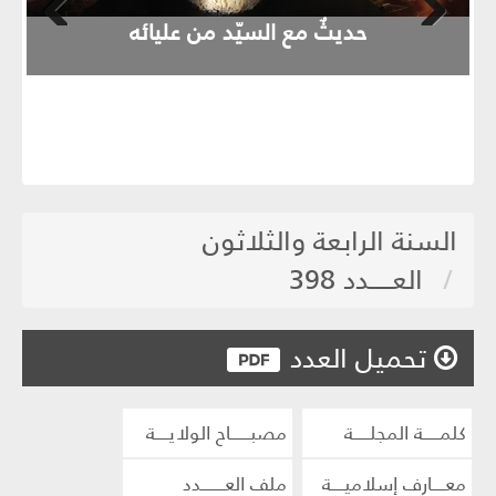
حديثٌ مع السيّد من عليائه
evious
Next
السنة الرابعة والثلاثون
العـــــدد 398
تحميل العدد
كلمـــــة المجلـــــة
مصبــــــاح الولايــــة
معــــارف إسلاميــــة
ملف العـــــــدد