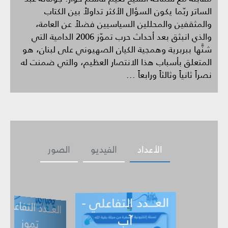
الساتر ربّما يكون السؤال الأكثر تداولاً بين الكتاب
والمثقفين والمحللين السياسيين فضلاً عن العامة،
والذي انبثق بعد أحداث حرب تموّز 2006 الدامية التي
شنَّها ببربرية وهمجية الكيان الصهيوني على لبنان، هو
المتعلق بأسباب هذا الانتصار العظيم، والتي ضمنت له
نصراً ثانياً وثالثاً ورابعاً ...
الأعداد
الفيديو
الصور
العـــدد التفاعلي -
ــدد التفاعلي -
العـــدد التف
ي -
تموز
حزيران
آب