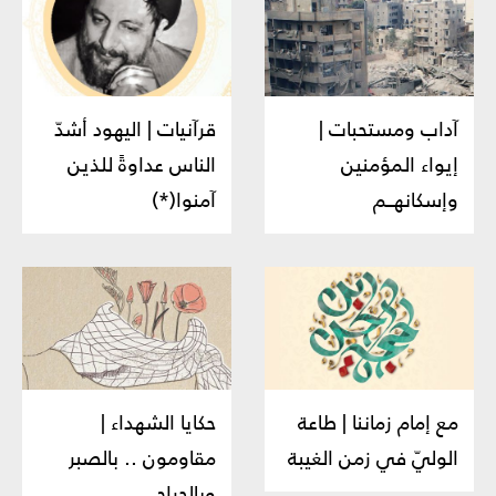
آداب ومستحبات |
قرآنيات | اليهود أشدّ
إيواء المؤمنين
الناس عداوةً للذين
وإسكانهــم
آمنوا(*)
مع إمام زماننا | طاعة
حكايا الشهداء |
الوليّ في زمن الغيبة
مقاومون .. بالصبر
وبالجراح