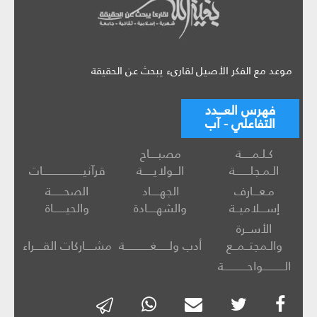
موعد مع الفكر الأصيل لقارىء يبحث عن الحقيقة
فهرس العـــدد
التفاعلي - آب
كـلـمـــــة
مصبــــاح
الـمـجلـــــــة
الــولايـــــة
قرآنيـــــــــــــــــــات
مـعـــارف
الجهــــاد
الصحــــــة
إســـلاميــة
والشهــــادة
والحيــــــاة
الأســرة
والـمجتــمــع
أدب ولــــــغــــــــــــة
مشــــاركات القــــراء
الــــــــــواحـــــــــــة