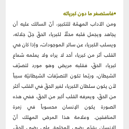
•فاستصغر ما دون كبريائه
ومن الآداب المهمّة للتكبير، أنّ السالك عليه أن
يجاهد ويجعل قلبه محلّاً لكبرياء الحقّ جلّ جلاله،
ويسلب الكبرياء عن سائر الموجودات، وإذا كان في
القلب أثر من كبرياء أحد لا يراه ولا يعلمه شعاع
كبرياء الحقّ، فقلبه مريض وهو مورد لتصرّف
الشيطان، وربّما تكون التصرّفات الشيطانيّة سبباً
لأن يكون سلطان الكبرياء لغير الحقّ في القلب أكثر
من الحقّ، ويعرفه القلب أكبر من الحقّ، ففي هذه
الصورة يكون الإنسان محسوباً في زمرة
المنافقين. وعلامة هذا المرض المهلك أنّ
الإنسان يقدّم رضى المخلوق على رضى الحقّ،