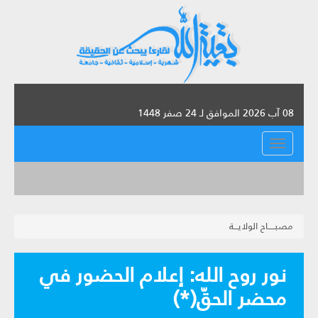
08 آب 2026 الموافق لـ 24 صفر 1448
القائمة
مصبـــــاح الولايـــة
نور روح الله: إعلام الحضور في
محضر الحقّ(*)