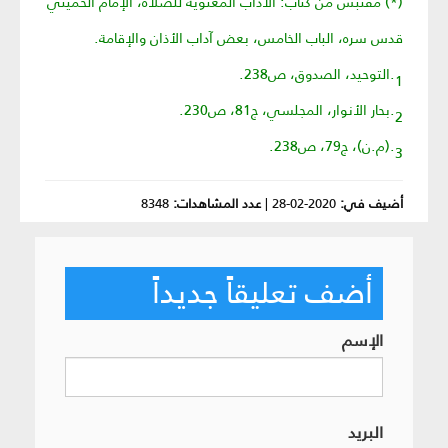
(*) مقتبس من كتاب: الآداب المعنويّة للصلاة، الإمام الخمينيّ
قدس سره، الباب الخامس، بعض آداب الأذان والإقامة.
1.التوحيد، الصدوق، ص238.
2.بحار الأنوار، المجلسي، ج81، ص230.
3.(م.ن)، ج79، ص238.
أضيف في:
2020-02-28
|
عدد المشاهدات:
8348
أضف تعليقاً جديداً
الإسم
البريد