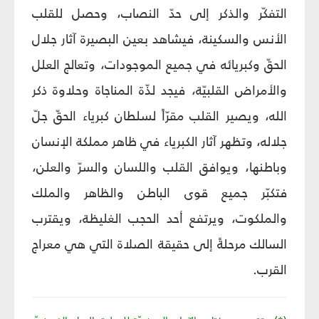
التفكّر والذكر إلى حدّ النصاب، وحصل للقلب
الأنس والسكينة، فيشاهد بعين البصيرة آثار جلال
الحقّ وكبريائه في جميع الموجودات، وتعالج العلل
والأمراض القلبيّة، فيجد لذّة المناجاة وحلاوة ذكر
الله، ويصير القلب مقرّاً لسلطان كبرياء الحقّ جلّ
جلاله، وتظهر آثار الكبرياء في ظاهر مملكة الإنسان
وباطنها، ويوافق القلب واللسان والسرّ والعلن،
فتكبّر جميع قوى الباطن والظاهر والملك
والملكوت، ويرتفع أحد الحجب الغليظة، ويقترب
السالك مرحلةً إلى حقيقة الصلاة التي هي معراج
القرب.