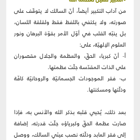
من آداب التكبير أيضاً، أنّ السالك لا يتوقّف على
صورته، ولا يكتفي باللفظ فقط ولقلقة اللسان،
بل ينبّه القلب في أوّل الأمر بقوّة البرهان ونور
العلوم الإلهيّة، على:
أ- أنّ كبرياء الحقّ، والعظمة والجلال مقصوران
على الذات المقدّسة جلّت عظمتها.
ب- فقر الموجودات الجسمانيّة والروحانيّة كافّة
وذلّتها ومسكنتها.
بعد ذلك، يُحيي قلبه بذكر الله والأنس به، فإذا
صارت عظمة الحقّ وكبرياؤه جلّت قدرته، إضافة
إلى فقر العابد وذلّته نصب عينَي السالك، ووصل