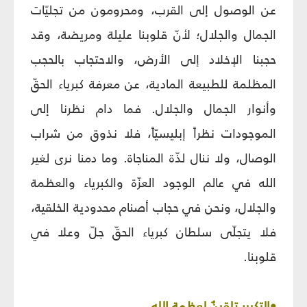
عن الوصول إلى القرب، ومحرومون من تجليّات
الجمال والجلال؛ لأنّ قلوبنا عليلة ومريضة، وقد
حجبنا الإخلاد إلى الأرض، والاحتجاب بالحجب
المظلمة للطبيعة المادية، عن معرفة كبرياء الحقّ
وأنوار الجمال والجلال. فما دام نظرنا إلى
الموجودات نظراً إبليسيّاً، فلا نذوق من شراب
الوصال، ولا ننال لذّة المناجاة. وما دمنا نرى لغير
الله في عالم الوجود العزّة والكبرياء والعظمة
والجلال، ونحن في حجاب أصنام محدودية الخلقية،
فلا يتجلّى سلطان كبرياء الحقّ جلّ وعلا في
قلوبنا.
•التكبير تلقينٌ لعظمة الله