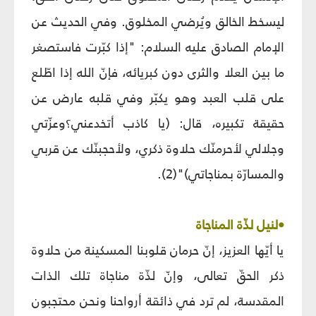
ليسخط الخالق ويُرضي المخلوق. وفي الحديث عن
الإمام الصادق عليه السلام: "إذا كبّرت فاستصغر
ما بين العلا والثرى دون كبريائه، فإنّ الله إذا اطّلع
على قلب العبد وهو يكبّر وفي قلبه عارض عن
حقيقة تكبيره، قال: (يا كاذب أتخدعني؟وعزّتي
وجلالي لأحرمنّك حلاوة ذكري، ولأحجبنّك عن قربي
والمسارّة بمناجاتي)"(2).
•لنيل لذّة المناجاة
يا أيّها العزيز، إنّ حرمان قلوبنا المسكينة من حلاوة
ذكر الحقّ تعالى، وإنّ لذّة مناجاة تلك الذات
المقدسة، لم ترد في ذائقة أرواحنا ونحن محتجبون