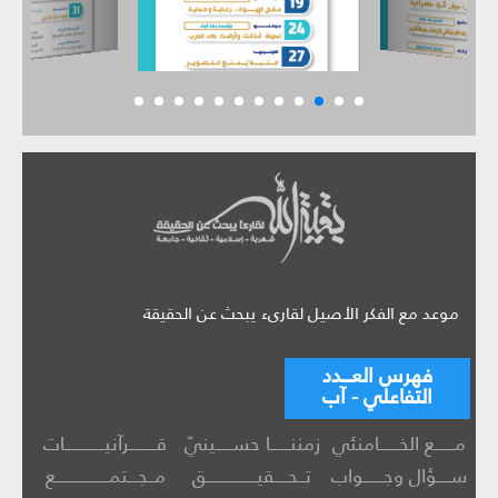
موعد مع الفكر الأصيل لقارىء يبحث عن الحقيقة
فهرس العـــدد
التفاعلي - آب
مــــــع الخــــــامنئي
زمننــــــا حســـــينيّ
قــــــــرآنيــــــــــــات
ســــؤال وجــــــواب
تــحــــقيـــــــــــــــق
مــجـــتمــــــــــــــــع