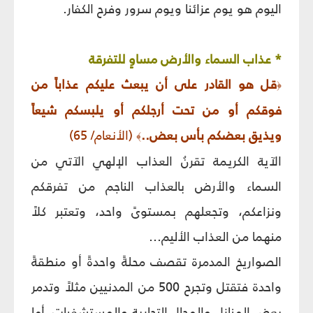
اليوم هو يوم عزائنا ويوم سرور وفرح الكفار.
* عذاب السماء والأرض مساوٍ للتفرقة
قل هو القادر على أن يبعث عليكم عذاباً من
﴿
فوقكم أو من تحت أرجلكم أو يلبسكم شيعاً
ويذيق بعضكم بأس بعض..
(الأنعام/ 65)
﴾
الآية الكريمة تقرنُ العذاب الإلهي الآتي من
السماء والأرض بالعذاب الناجم من تفرقكم
ونزاعكم، وتجعلهم بمستوىً واحد، وتعتبر كلاً
منهما من العذاب الأليم...
الصواريخ المدمرة تقصف محلةً واحدةً أو منطقةً
واحدة فتقتل وتجرح 500 من المدنيين مثلاً وتدمر
بعض المنازل والمحال التجارية والمستشفيات. أما