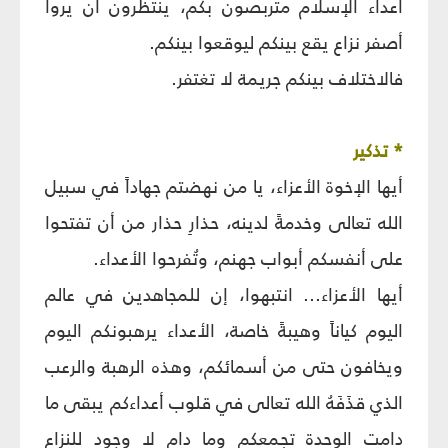
أعداء الإسلام متربصون بكم، ينتظرون أن يروا
أصفر نزاع يقع بينكم ليوقعوا بينكم.
فالاختلاف بينكم جريمة لا تغتفر.
* تذكير
أيها الإخوة الأعزاء، يا من نهضتم جهاداً في سبيل
الله تعالى وخدمةً لدينه، حذارِ حذار من أن تفتحوا
على أنفسكم أبواب جهنم، وتُفرحوا الأعداء.
أيها الأعزاء... انتبهوا، إن للمجاهدين في عالم
اليوم كياناً وهيبةً خاصة، الأعداء يرهبونكم اليوم
ويخافون حتى من أسمائكم، وهذه الرهبة والرعب
الذي قذَفَهُ الله تعالى في قلوب أعداءكم يبقى ما
دامت الوحدة تجمعكم وما دام لا وجود للنزاع