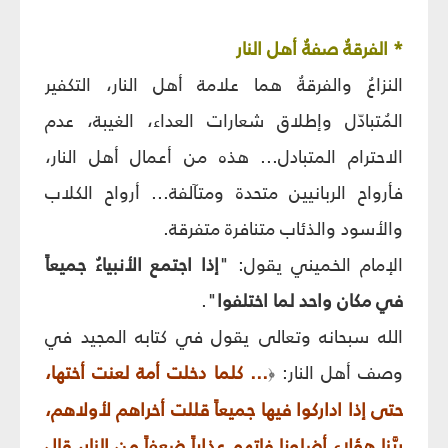
* الفرقةُ صفةُ أهل النار
النزاعُ والفرقةُ هما علامة أهل النار، التكفير
المُتبادّل وإطلاق شعارات العداء، الغيبة، عدم
الاحترام المتبادل... هذه من أعمال أهل النار،
فأرواح الربانيين متحدة ومتآلفة... أرواح الكلاب
والأسود والذئاب متنافرة متفرقة.
الإمام الخميني يقول: "
إذا اجتمع الأنبياءُ جميعاً
في مكان واحد لما اختلفوا
".
الله سبحانه وتعالى يقول في كتابه المجيد في
وصف أهل النار:
... كلما دخلت أمة لعنت أختها،
﴿
حتى إذا اداركوا فيها جميعاً قللت أخراهم لأولاهم،
ربَّنا هؤلاء أضلونا فاتهم عذاباً ضعفاً من النار، قال