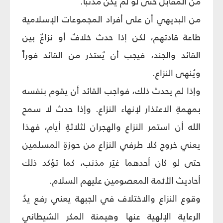
من المقابل حتى لو لم يكن مذنباً.
من البديهي أن على أفراد المجموعات الإسلامية
طاعةَ قادتهم، لكن إذا حدث خلافٌ أو نزاعٌ بين
القائد والجند، فيجب أن يُعتذر من القائد فوراً
ويُنهى النزاع.
وإذا لم يحدث ذلك، فواجب القائد أن يقوم بنفسه
بمهمةِ الاعتذار لإنهاء النزاع. وإذا حدث لا سمح
الله أن استمر النزاع والهجران لثلاثةِ أيام، فهذا
يعني خروج كلا طرفي النزاع من حوزةِ المسلمين
حتى لو كان أحدهما غيَر مذنب، كما تؤكد ذلك
أحاديث الأئمة المعصومين عليهم السلام.
وقوع النزاع والاختلاف في الجبهة يعني رفع يدُ
الرعاية الإلهية عنها وهيمنة المكر الشيطاني