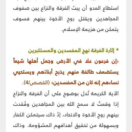
استطاع العدو أن يبث الفرقة والنزاع بين صفوف
المجاهدين ويقتل روح الأخوة بينهم فسوف
يتمكن من هزيمة الإسلام.
* إثارة الفرقة نهج المفسدين والمستكبرين
إن فرعون علا في الأرض وجعل أهلها شيعاً
﴿
يستضعف طائفة منهم يذبح أبناءَهم ويستحيي
نساءهم إنه كان من المفسدين
(القصص/4).
﴾
الآية الكريمة تُدل بوضوح على أن الفرقة والنزاع
إذا وقعتُ لا سمح الله بين المجاهدين وفُقدت
بينهم روح الأخوة والاتحاد، إذّ ذاك سيتمكن الكفار
وبسهولة من تحقيق أهدافهم المشؤومة. وذاك