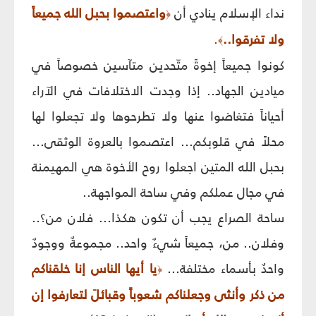
نداء الإسلام ينادي أن
واعتصموا بحبل الله جميعاً
﴿
ولا تفرقوا..
.
﴾
كونوا جميعاً إخوةً متّحدين متآسين خصوصاً في
ميادين الجهاد.. إذا وجدت الاختلافات في الآراء
أحياناً فتغاضوا عنها ولا تطرحوها ولا تجعلوا لها
محلاً في قلوبكم... اعتصموا بالعروة الوثقى...
بحبل الله المتين اجعلوا روح الأخوة هي المهيمنة
في مجال عملكم وفي ساحة المواجهة..
ساحة الصراع يجب أن تكون هكذا... فلان من؟..
وفلان.. من، جميعاً شيءٌ واحد.. مجموعةٌ ووجودٌ
واحدٌ بأسماء مختلفة...
يا أيها الناس إنا خلقناكم
﴿
من ذكر وأنثى وجعلناكم شعوباً وقبائلَ لتعارفوا إن