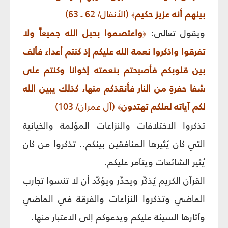
بينهم أنه عزيز حكيم
(الأنفال/ 62 ـ 63)
﴾
ويقول تعالى:
واعتصموا بحبل الله جميعاً ولا
﴿
تفرقوا واذكروا نعمة الله عليكم إذ كنتم أعداء فألف
بين قلوبكم فأصبحتم بنعمته إخوانا وكنتم على
شفا حفرةٍ من النار فأنقذكم منها، كذلك يبين الله
لكم آياته لعلكم تهتدون
(آل عمران/ 103)
﴾
تذكروا الاختلافات والنزاعات المؤلمة والخيانية
التي كان يُثيرها المنافقين بينكم.. تذكروا من كان
يُثير الشائعات ويتآمر عليكم.
القرآن الكريم يُذكّر ويحذّر ويؤكّد أن لا تنسوا تجارب
الماضي وتذكروا النزاعات والفرقة في الماضي
وآثارها السيئة عليكم ويدعوكم إلى الاعتبار منها.