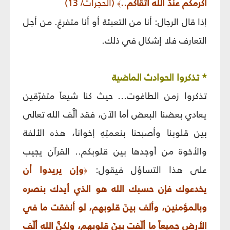
أكرمكم عندَ الله أتقاكم..
(الحجرات/ 13)
﴾
إذا قال الرجال: أنا من التعبئة أو أنا متفرغ. من أجل
التعارف فلا إشكال في ذلك.
* تذكروا الحوادث الماضية
تذكروا زمن الطاغوت... حيث كنا شيعاً متفرّقين
يعادي بعضنا البعض أما الآن، فقد ألَّف الله تعالى
بين قلوبنا وأصبحنا بنعمتِهِ إخواناً، هذه الألفة
والأخوة من أوجدها بين قلوبكم.. القرآن يجيب
على هذا التساؤل فيقول:
وإن يريدوا أن
﴿
يخدعوك فإن حسبك الله هو الذي أيدك بنصره
وبالمؤمنين، وألف بينَ قلوبهم، لو أنفقت ما في
الأرض جميعاً ما ألّفت بينَ قلوبهم، ولكنَّ الله ألّف