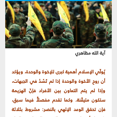
آية الله مظاهري
يُولّي الإسلام أهمية كبرى للإخوة والوحدة، ويؤكد
أن روح الأخوة والوحدة إذا لم تَسُدْ في الجبهات،
وإذا لم يتم التعاون بين الأفراد فإنّ الهزيمة
ستكون متيقّنة. وكما تقدم مفصلاًّ فيما سبق،
فإن تحقق الوعد الإلهي بالنصر: مشروط بثلاثة