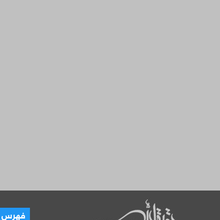
العـ
فهرس ال