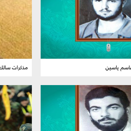
قاسم ياسين
مذكرات سالك: