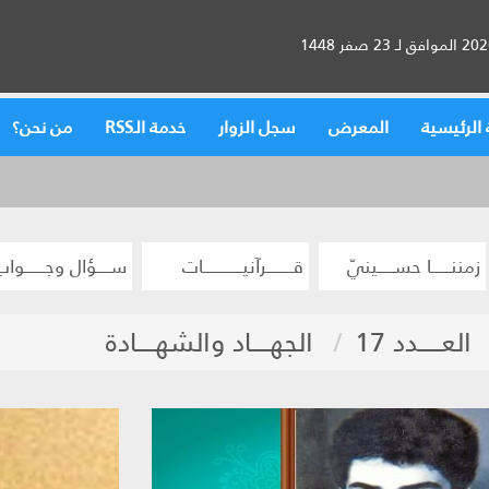
الرئيسية
المعرض
سجل الزوار
خدمة الـRSS
من نحن؟
زمننــــــا حســـــينيّ
قــــــــرآنيــــــــــــات
ســــؤال وجــــــواب
العـــــدد 17
الجهــــاد والشهــــادة