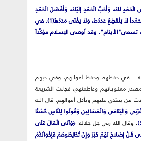
لْحَمْدِ لَكَ، وَأَحَبَّ الْحَمْدِ إِلَيْكَ، وَأَفْضَلَ الْحَمْدِ
عِنْدَكَ، حَمْداً يَمْلأُ مَا خَلَقْتَ، وَيَبْلُغُ مَا أَرَدْتَ، حَمْداً لاَ يُحْجَبُ عَنْكَ، وَلاَ يُقْصَرُ دُونَكَ، حَمْداً لاَ يَنْقَطِعُ عَدَدُهُ، وَلاَ يَفْنَى مَدَدُهُ(1). في
، تسمى"الأيتام". وقد أوصى الإسلام مؤكَّداً
سَنِيّة... في حفظهم وحفظ أموالهم، وفي حبهم
 لمصدر معنـويـاتهم وعاطفتهم، فجاءت الشريعة
َدت من يعتدي عليهم ويأكل أموالهم. قال الله
ي الْقُرْبَى وَالْيَتَامَى وَالْمَسَاكِينِ وَقُولُوا لِلنَّاسِ حُسْنًا
. وقال الله ربي جل جلاله:
وَآتَى الْمَالَ عَلَى
﴿
َى قُلْ إِصْلَاحٌ لَهُمْ خَيْرٌ وَإِنْ تُخَالِطُوهُمْ فَإِخْوَانُكُمْ