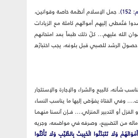
152)
. جعل الإسلام أنظمة خاصة وقوانين،
دوا فتُعطى إليهم أموالهم كاملة مع الزيادات
ن الله عليهم... كلّ ذلك طبعاً بعد امتحانهم
ولَ الرشد للصبي قبل بلوغه، يجب اختبارُه
ناسب شأنه، كالبيع والشراء والإجارة والإستئجار
.... وفي الفتاة يفوّض إليها ما يناسب النساء
لغزل أو التدبير المنزلي.... فــإن آنسنا منهمـا
انة ماله من التضييع، وصرفه في مواضعه، وجريه
ْوَالَهُمْ وَلَا تَتَبَدَّلُوا الْخَبِيثَ بِالطَّيِّبِ وَلَا تَأْكُلُوا