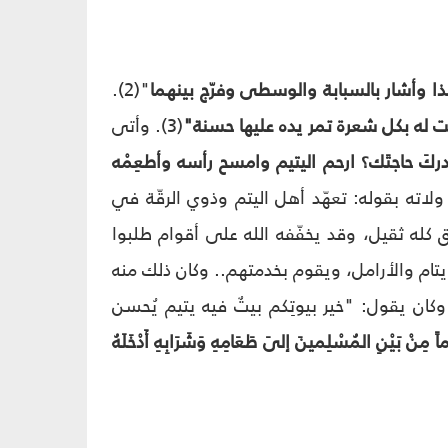
ذا وأشار بالسبابة والوسطى وفرّج بينهما
"(2).
نت له بكل شعرة تمر يده عليها حسنة"
(3). وأتى
دركَ حاجتَك؟ ارحم اليتيم وامسح رأسه وأطعِمْه
ولاته بقوله: تعهّد أهل اليتم وذوي الرقّة في
 كله ثقيل، وقد يخفّفه الله على أقوام طلبوا
د الله لهم(5). وكان الإمام يتعهد الأيتام والأرامل، ويقوم بخدمتهم.. وكان ذلك منه
وكان يقول: "خير بيوتِكم بيتٌ فيه يتيم يُحسن
 مِنْ بَيْنِ المُسْلِمينَ إلىَ طَعَامِهِ وَشَرَابِهِ أَدْخَلَهُ