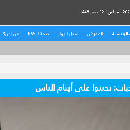
الرئيسية
المعرض
سجل الزوار
خدمة الـRSS
من نحن؟
ات: تحننوا على أيتام الناس