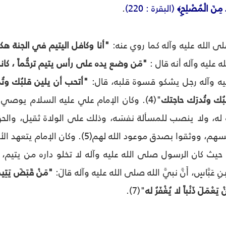
َ مِنَ الْمُصْلِحِ
(البقرة : 220)
.
﴾
 الله عليه وآله كما روي عنه:
"أنا وكافل اليتيم في الجنة هك
 عليه وآله أنه قال :
"مَن وضع يده على رأس يتيم ترحُّماً ، كا
عليه وآله رجل يشكو قسوة قلبه، قال:
"أتحب أن يلين قلبُك وتُ
ُك وتُدرَك حاجتك
"(4). وكان الإمام علي عليه السلام يوصي 
 له، ولا ينصب للمسألة نفسَه، وذلك على الولاة ثقيل، والحق
العافية فصبّروا أنفسهم، ووثقوا بصدق موعو
، حيث كان الرسول صلى الله عليه وآله لا تخلو داره من يتيم، 
"مَنْ قَبَضَ يَتِيماً
أَنْ يَعْمَلَ ذَنْباً لا يُغْفَرُ له
"(7).