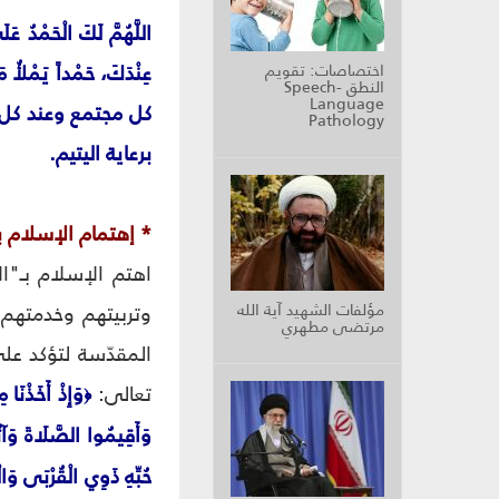
اللَّهُمَّ لَكَ الْحَمْدُ ع
اختصاصات: تقويم
النطق Speech-
Language
كل مجتمع وعند كل 
Pathology
برعاية اليتيم.
* إهتمام الإسلام با
اهتم الإسلام بـ"ا
مؤلفات الشهيد آية الله
وتربيتهم وخدمتهم 
مرتضى مطهري
المقدّسة لتؤكد عل
تعالى:
وَإِذْ أَخَذْنَا
﴿
وَأَقِيمُوا الصَّلَاةَ وَآتُوا
حُبِّهِ ذَوِي الْقُرْبَى وَال