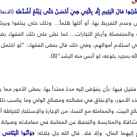
مى
قْرَبُوا مَالَ الْيَتِيمِ إِلَّا بِالَّتِي هِيَ أَحْسَنُ حَتَّى يَبْلُغَ أَشُدَّهُ
(الانعام: 
﴾
 وعدم التفريط بها، أو أكلها ظلماً... وذلك حتى يبلغوا ويرش
والمنفصلة وأرباح التجارات... كما نصّ على ذلك الفقهاء رضوا
استلام أموالهم، وفي ذلك قال بعض الفقهاء: "لو احتمل حص
الَه بمجرد بلوغه، لو آنس منه الرشد"(8).
، فقيل فيها: بأن يفوّض إليه مدة معتداً بها، بعضَ الأمور مما ي
 هذه الأمور، والإنفاق في مصالحه ومصالح الولي وما يناسب ذلك
البيت، والمعاملة مع النساء من الإجارة والإستئجار للخياطة أو ا
 المـُداقـّة والمكايسة والتحفظ عن المغابنة في معاملاته وصي
إليهما المال، وإلا فلا. قال الله جل جلاله:
وَآتُوا الْيَتَامَى أَم
﴿