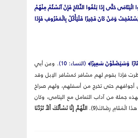
وا الْيَتَامَى حَتَّى إِذَا بَلَغُوا النِّكَاحَ فَإِنْ آنَسْتُمْ مِنْهُمْ
لْيَسْتَعْفِفْ وَمَنْ كَانَ فَقِيرًا فَلْيَأْكُلْ بِالْمَعْرُوفِ فَإِذَا
 نَارًا وَسَيَصْلَوْنَ سَعِيرًا
(النساء: 10)
. وعن أبي
﴾
نظرت فإذا بقوم لهم مشافر كمشافر الإبل وقد
ي أجوافهم حتى تخرج من أسفلهم، ولهم صراخ
هذه جملة من آداب التعامل مع اليتامى، وكان
مَقَامِ رِضَاكَ(9).
اللَّهُمَّ إِنَّا نَسْأَلُكَ أَلاَّ تَرُدَّنَا