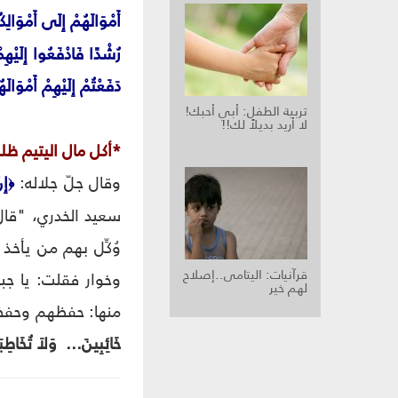
أَمْوَالَهُمْ إِلَى أَمْوَالِكُم
رُشْدًا فَادْفَعُوا إِلَيْهِمْ
دَفَعْتُمْ إِلَيْهِمْ أَمْوَال
تربية الطفل‏: أبي أحبك!
لا أريد بديلاً لك!!
*أكل مال اليتيم ظلم
وقال جلّ جلاله:
إِ
﴿
سعيد الخدري، "قال
وُكِّل بهم من يأ
قرآنيات: اليتامى..إصلاح
وخوار فقلت: يا جب
لهم خير
منها: حفظهم وحفظ أمو
خَائِبِينَ... وَلاَ تُخَاطِبَن