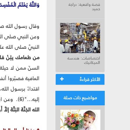
وَاللَّهُ يَعْلَمُ الْمُفْسِد
قصة واقعية: دراجة
حميد
وقال رسول الله صلى
وعن النبي صلى الله
النبيَّ صلى الله 
من طعامك يلِنْ قلب
اختصاصات: هندسة
الميكانيك
السنّ ممن لا حيلة
الأكثر قراءةً
اقتداءً برسول الله
مواضيع ذات صلة
إليه..."(6). وعن ابنِ عَبَّاسٍ، أَنَّ نبيَّ الله صلى الله عليه وآله قالَ:
الله الجَنَّةَ البَتَّةَ إلاَّ 