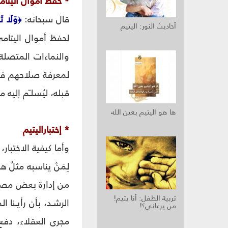
* حفظ أموال اليتا
قال سبحانه:
وَلَا تَ
﴿
أحاديث النور: اليتيم
لحفظ أموال اليتامى
والنماءات المتصلة 
لمعرفة صلاحهم في 
قبله، ليُسلـّم إليه م
ها هو اليتيم بعين الله
* إختباراليتيم
وأما كيفية الاختبار
لِمَنْ يناسبه مثلُ
من إدارة بعض مصالح 
تربية الطفل‏: أنا يتيم!
الرشـد، بأن رأيـنا
من يرعاني؟!
مجرى العقلاء، دفع 