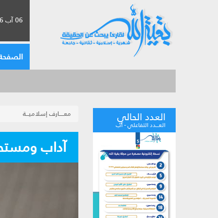
06 آب 2026 الموافق لـ 22 صفر 1448
الصفحة 
معـــــارف إسلاميـــة
العدد الحالي
العـــدد التفاعلي - آب
آداب ومستحب