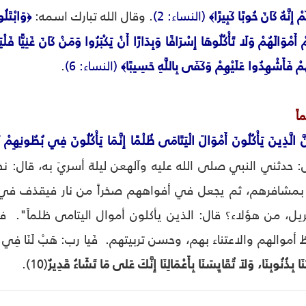
ْ إِنَّهُ كَانَ حُوبًا كَبِيرًا
(النساء: 2)
. وقال الله تبارك اسمه:
وَابْتَلُ
﴿
﴾
 أَمْوَالَهُمْ وَلَا تَأْكُلُوهَا إِسْرَافًا وَبِدَارًا أَنْ يَكْبَرُوا وَمَنْ كَانَ غَنِيًّا فَ
َهُمْ فَأَشْهِدُوا عَلَيْهِمْ وَكَفَى بِاللَّهِ حَسِيبًا
(النساء: 6)
.
﴾
اً
نَّ الَّذِينَ يَأْكُلُونَ أَمْوَالَ الْيَتَامَى ظُلْمًا إِنَّمَا يَأْكُلُونَ فِي بُطُونِهِمْ
: حدثني النبي صلى الله عليه وآلهعن ليلة أسريَ به، قال: 
خذ بمشافرهم، ثم يجعل في أفواههم صخراً من نار فيقذف ف
ريل، من هؤلاء؟ قال: الذين يأكلون أموال اليتامى ظلماً". ف
الهم والاعتناء بهم، وحسن تربيتهم. فَيا رب: هَبْ لَنَا فِي هذَا الْ
َا بِذُنُوبِنَا، وَلاَ تُقَايِسَنَا بِأَعْمَالِنَا إِنَّكَ عَلى مَا تَشَاءُ قَدِيرٌ
(10).