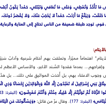
َلَى مَا تَأْخُذُ وَتُعْطِي، وَعَلَى مَا تُعَافي وَتَبْتَلي، حَمْداً يَكُونُ أَرْضَى ا
قوم، توجد طبقة ضعيفة من الناس تحتاج إلى العناية والرعاية
لأيتام:
لأيتام" اهتماماً مميّزاً، وتعلقت بهم أحكام شرعية وآدابٌ 
وإفراحهم... بعدما فقدوا السَّـند الأكبر، والأسـاس الأعظم
ى وجوب الاعتناء بهم، بل أُخذت المواثيق على ذلك... بل هدّ
 مِيثَاقَ بَنِي إِسْرَائِيلَ لَا تَعْبُدُونَ إِلَّا اللَّهَ وَبِالْوَالِدَيْنِ إِحْسَانًا وَذِ
 الزَّكَاةَ ثُمَّ تَوَلَّيْتُمْ إِلَّا قَلِيلًا مِنْكُمْ وَأَنْتُمْ مُعْرِضُونَ
(البقرة: 83)
﴾
ْيَتَامَى
(البقرة: 177)
. وقال عزّ من قائل:
وَيَسْأَلُونَكَ عَنِ الْيَتَام
﴿
﴾