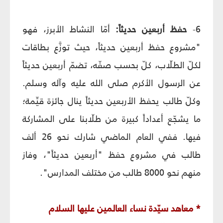
6-
حفظ أربعين حديثاً:
أمّا النشاط الأبرز، فهو
"مشروع حفظ أربعين حديثاً، حيث توزَّع بطاقات
لكلّ الطلّاب، كلّ بحسب صفّه، تضمّ أربعين حديثاً
عن الرسول الأكرم صلى الله عليه وآله وسلم.
وكلّ طالب يحفظ الأربعين حديثاً ينال جائزة قيِّمة؛
ما يشجّع أعداداً كبيرة من طلّابنا على المشاركة
فيها. ففي العام الماضي شارك نحو 26 ألف
طالب في مشروع حفظ "أربعين حديثاً"، وفاز
منهم نحو 8000 طالب من مختلف المدارس".
* معاهد سيّدة نساء العالمين عليها السلام