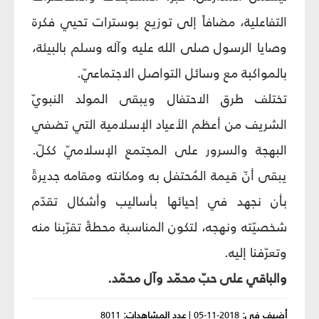
التفاعلية، مضافاً إلى توزيع بوسترات تحيي فكرة
وصايا الرسول صلى الله عليه وآله وسلم بالبيئة،
بالمواكبة مع وسائل التواصل الاجتماعيّ.
تختلف طرق الاحتفال ويبقى المولد النبويّ
الشريف من أعظم الأعياد الإسلامية التي تضفي
البهجة والسرور على المجتمع الإسلاميّ ككلّ.
يبقى أنّ قيمة المُحتفل به ومكانته ومقامه جديرةً
بأن نجهد في إحيائها بأساليب وأشكال تقدّم
شخصيّته ونهجه، لتكون المناسبة محطةً تقرّبنا منه
وتعرّفنا إليه.
والباقي على حبّ محمّد وآل محمّد.
أضيف في:
2018-11-05
|
عدد المشاهدات:
8011