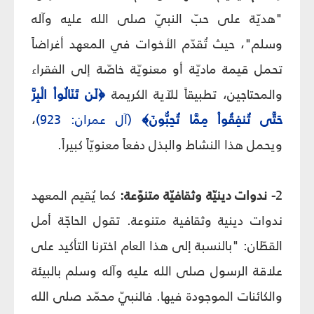
"هديّة على حبّ النبيّ صلى الله عليه وآله
وسلم"، حيث تُقدّم الأخوات في المعهد أغراضاً
تحمل قيمة ماديّة أو معنويّة خاصّة إلى الفقراء
والمحتاجين، تطبيقاً للآية الكريمة
﴿لَن تَنَالُواْ الْبِرَّ
حَتَّى تُنفِقُواْ مِمَّا تُحِبُّونَ﴾
(آل عمران: 923)
،
ويحمل هذا النشاط والبذل دفعاً معنويّاً كبيراً.
2
- ندوات دينيّة وثقافيّة متنوّعة:
كما يُقيم المعهد
ندوات دينية وثقافية متنوعة. تقول الحاجّة أمل
القطّان: "بالنسبة إلى هذا العام اخترنا التأكيد على
علاقة الرسول صلى الله عليه وآله وسلم بالبيئة
والكائنات الموجودة فيها. فالنبيّ محمّد صلى الله