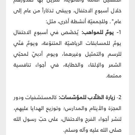
خلال أسبوع الاحتفال، ويبقى تذكاراً من عام إلى
عام". وللجمعيّة أنشطة أخرى، مثل:
1
- يومٌ للمواهب:
يُخصّص في أسبوع الاحتفال
يومٌ للمسابقات الرياضيّة المتنوّعة، ويومٌ فنّي
للرسم والتمثيل وغيرهما، ويوم أدبيّ لمحبّي
الشعر والإلقاء والخطابة، في أجواء تنافسية
ممتعة.
2-
زيارة الطلّاب للمؤسّسات:
كالمستشفيات ودور
العجزة والأيتام والمدارس؛ وتوزيع الهدايا عليهم،
لنشر أجواء الفرح والاحتفال، على حبّ رسول الله
صلى الله عليه وآله وسلم.