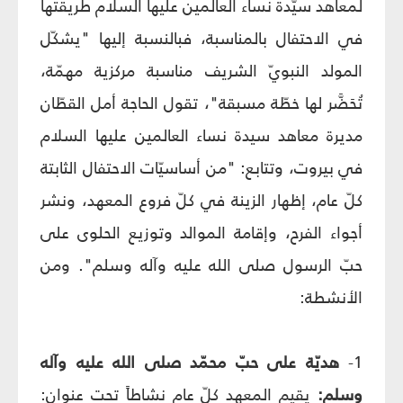
لمعاهد سيّدة نساء العالمين عليها السلام طريقتها
في الاحتفال بالمناسبة، فبالنسبة إليها "يشكّل
المولد النبويّ الشريف مناسبة مركزية مهمّة،
تُحَضَّر لها خطّة مسبقة"، تقول الحاجة أمل القطّان
مديرة معاهد سيدة نساء العالمين عليها السلام
في بيروت، وتتابع: "من أساسيّات الاحتفال الثابتة
كلّ عام، إظهار الزينة في كلّ فروع المعهد، ونشر
أجواء الفرح، وإقامة الموالد وتوزيع الحلوى على
حبّ الرسول صلى الله عليه وآله وسلم". ومن
الأنشطة:
1-
هديّة على حبّ محمّد صلى الله عليه وآله
وسلم:
يقيم المعهد كلّ عام نشاطاً تحت عنوان: