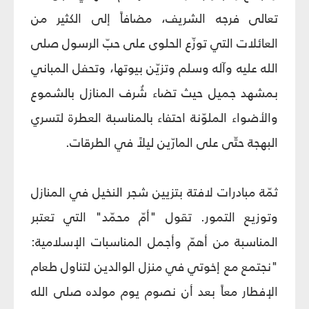
تعالى فرجه الشريف، مضافاً إلى الكثير من
العائلات التي توزّع الحلوى على حبّ الرسول صلى
الله عليه وآله وسلم وتزيّن بيوتها، وتحفل المباني
بمشهد جميل حيث تضاء شُرف المنازل بالشموع
والأضواء الملوّنة احتفاء بالمناسبة العطرة لتسري
البهجة حتّى على المارّين ليلاً في الطرقات.
ثمّة مبادرات لافتة بتزيين شجر النخيل في المنازل
وتوزيع التمور. تقول "أمّ محمّد" التي تعتبر
المناسبة من أهمّ وأجمل المناسبات الإسلامية:
"نجتمع مع إخوتي في منزل الوالدين لتناول طعام
الإفطار معاً بعد أن نصوم يوم مولده صلى الله