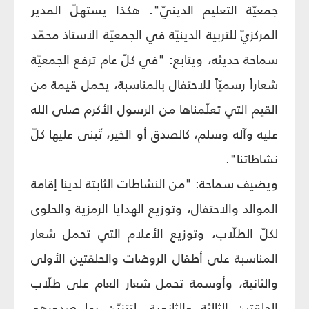
جمعيّة التعليم الدينيّ". هكذا يستهلّ المدير
المركزيّ للتربية الدينيّة في الجمعيّة الأستاذ محمّد
سماحة حديثه، ويتابع: "في كلّ عام ترفع الجمعيّة
شعاراً رسميّاً للاحتفال بالمناسبة، يحمل قيمة من
القيم التي تعلّمناها من الرسول الأكرم صلى الله
عليه وآله وسلم، كالصدق أو الخير، تُبنى عليها كلّ
نشاطاتنا".
ويضيف سماحة: "من النشاطات الثابتة لدينا إقامة
الموالد والاحتفال، وتوزيع الهدايا الرمزية والحلوى
لكلّ الطلّاب، وتوزيع الأعلام التي تحمل شعار
المناسبة على أطفال الروضات والحلقتين الأولى
والثانية، وأوسمة تحمل شعار العام على طلّاب
الحلقتين الثالثة والثانوية، لتتزيّن بها صدورهم