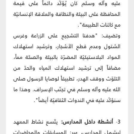
عليه وآله وسلم كان يُؤكّد دائماً على قيمة
المحافظة على البيئة والنظافة والعلاقة الإنسانيّة
مع كائنات الطبيعة".
وتضيف: "هدفنا التشجيع على الزراعة وغرس
الشتول وعدم قطع الأشجار، وترشيد استهلاك
المواد البلاستيكيّة المضرّة بالبيئة والصحّة معاً،
مضافاً إلى ترشيد استهلاك المياه والحدّ من
التلوّث ووقف الهدر، تطبيقاً لوصايا الرسول صلى
الله عليه وآله وسلم في تجنّب الإسراف. وهذا ما
سنؤكّد عليه في الندوات الثقافيّة أيضاً".
3-
أنشطة داخل المدارس:
يتّسع نشاط المعهد
ليشمل المدارس، عبر: المسابقات والمحاضرات