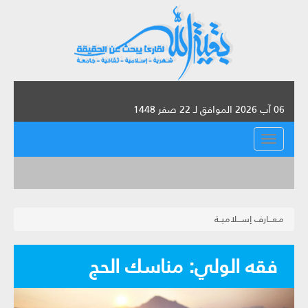
06 آب 2026 الموافق لـ 22 صفر 1448
القائمة
مـعـــارف إســـلاميــة
فقه الولي‏: مناسك الحج‏