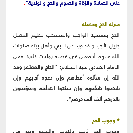
على الصلاة والزكاة والصوم والحج والولاية"
.
منزلة الحج وفضله‏
الحج بقسميه الواجب والمستحب عظيم الفضل
جزيل الأجر، ولقد ورد عن النبي وأهل بيته صلوات
الله عليهم أجمعين في فضله روايات كثيرة، فعن
الإمام الصادق عليه السلام:
"الحاج والمعتمر وفد
اللّه إن سألوه أعطاهم وإن دعوه أجابهم وإن
شفعوا شفّعهم وإن سكتوا ابتدأهم ويعوّضون
بالدرهم ألف ألف درهم"
.
* وجوب الحج‏
وجوب الحج ثابت بالكتاب والسنة وهو من