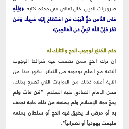
ضروريات الدين. قال تعالى في محكم كتابه:
وَلِلَّهِ
﴿
عَلَى النَّاسِ حِجُّ الْبَيْتِ مَنِ اسْتَطَاعَ إِلَيْهِ سَبِيلًا وَمَنْ
كَفَرَ فَإِنَّ اللَّهَ غَنِيٌّ عَنِ الْعَالَمِينَ
.
﴾
حكم المُنكِر لوجوب الحج والتارك له‏
إن ترك الحج ممن تحققت فيه شرائط الوجوب
الآتية مع العلم بوجوبه من الكبائر، يظهر هذا من
الآية أعلاه كذلك من الروايات التي تصرح بذلك،
فعن الإمام الصادق عليه السلام:
"مَن مات ولم
يحجّ حجة الإسلام ولم يمنعه من ذلك حاجة تجحف
به أو مرض لا يطيق فيه الحج أو سلطان يمنعه
فليمت يهودياً أو نصرانياً"
.