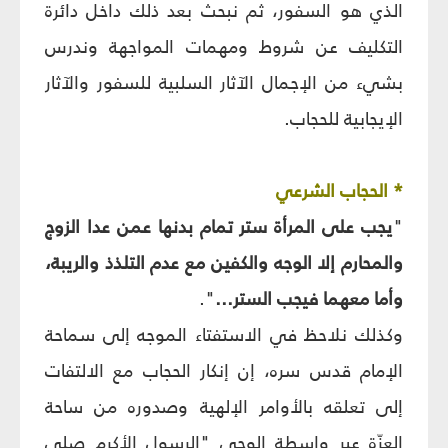
الذي هو السفور، ثم نبحث بعد ذلك داخل دائرة
التكليف عن شروط ومهمات المواجهة وندرس
بشي‏ء من الإجمال الآثار السلبية للسفور والآثار
الإيجابية للحجاب.
* الحجاب الشرعي
"
يجب على المرأة ستر تمام بدنها عمن عدا الزوج
والمحارم إلا الوجه والكفين مع عدم التلذذ والريبة،
وأما معهما فيجب الستر...
".
وكذلك نلاحظ في الاستفتاء الموجه إلى سماحة
الإمام قدس سره، إن إنكار الحجاب مع الالتفات
إلى تعلقه بالأوامر الإلهية وصدوره من ساحة
العزّة عبر واسطة الوحي "الرسول الأكرم صلى