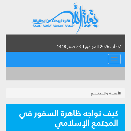
07 آب 2026 الموافق لـ 23 صفر 1448
القائمة
الأســرة والـمجتــمــع
كيف نواجه ظاهرة السفور في
المجتمع الإسلامي‏