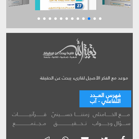
موعد مع الفكر الأصيل لقارىء يبحث عن الحقيقة
فهرس العـــدد
التفاعلي - آب
مــــــع الخــــــامنئي
زمننــــــا حســـــينيّ
قــــــــرآنيــــــــــــات
ســــؤال وجــــــواب
تــحــــقيـــــــــــــــق
مــجـــتمــــــــــــــــع