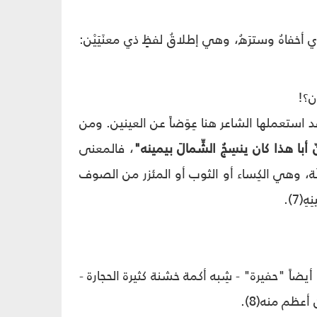
 أخفاهُ وسترَهُ، وهي إطلاقُ لفظٍ ذي معنَيَيْن:
ون؟!
د استعملها الشاعر هنا عِوَضاً عن العينين. ومن
 أبا هذا كان ينسِجُ الشِّمالَ بيمينه"
، فالمعنى
مْلَة، وهي الكِساء أو الثوب أو المئزر من الصوف
(7).
ة أيضاً "حفيرة" - شِبه أكمة خشنة كثيرة الحجارة -
أعظم منه(8).