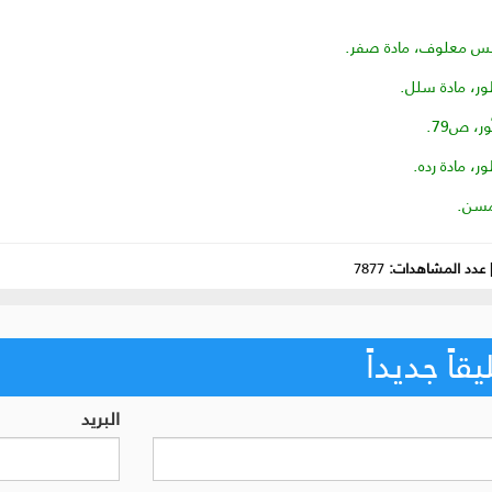
عدد المشاهدات:
7877
اً جديداً
البريد