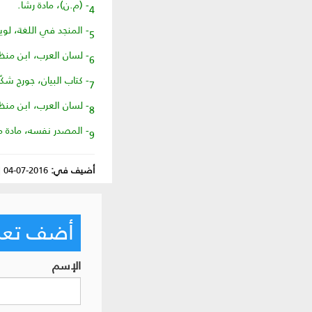
4- (م.ن)، مادة رشا.
5- المنجد في اللغة، لويس معلوف، مادة صفر.
6- لسان العرب، ابن منظور، مادة سلل.
7- كتاب البيان، جورج شكّور، ص79.
8- لسان العرب، ابن منظور، مادة رده.
9- المصدر نفسه، مادة مسن.
أضيف في:
2016-07-04
|
أضف تعليق
الإسم