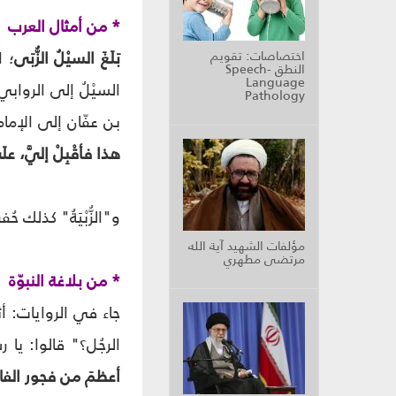
* من أمثال العرب
بَلَغَ السيْلُ الزُّبَى
؛ ا
اختصاصات: تقويم
النطق Speech-
Language
السيْلُ إلى الروابي ا
Pathology
بن عفّان إلى الإمام
هذا فأقْبِلْ إليَّ، عل
و"الزُّبْيَةُ" كذلك حُف
مؤلفات الشهيد آية الله
مرتضى مطهري
* من بلاغة النبوّة
جاء في الروايات: أ
الرجُل؟" قالوا: يا 
أعظمَ من فجور الفاجر،