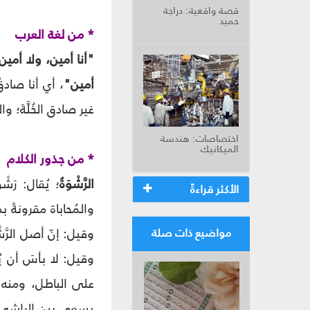
قصة واقعية: دراجة
حميد
* من لغة العرب
"أنا أمين، ولا أمين
أمين"
، أي أنا صادقٌ
غير صادق الخُلَّةَ؛ و
اختصاصات: هندسة
الميكانيك
* من جذور الكلام
الرَّشْوَةُ
؛ يُقال: رَش
الأكثر قراءةً
والمُحاباة مقرونةً بدفع
وقيل: إنّ أصل الرَّشْو
مواضيع ذات صلة
وقيل: لا بأسَ أن يُص
على الباطل، ومنه
يسعى بين الراشي والم