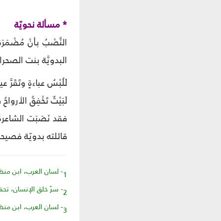
* مسألة نحويّة
النَّصْبُ بأنْ مُضْ
البدويَّة بنت الصحرا
لَلُبْسُ عباءةٍ وتَقَرَّ 
لَبَيْتٌ تَخْفِقُ الأرواحُ
فقد نَصَبَت الشاعرةُ 
قائلته بدويّة فصيحة، ي
1- لسان العرب، ابن منظور، مادة زبى.
2- سرّ خلق الإنسان، تحقيق حميدة فتوحي أردكاني، نشر دار الولاء، ص51.
3- لسان العرب، ابن منظور، مادة مين.