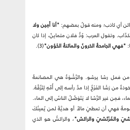
و مائن أي كاذب؛ ومنه قولُ بعضهم:
"أنا أَمِين ولا
لكذّاب. وتقول العرب: وُدُّ فلان متماينٌ، إذا كان
:
"فهي الجامحةُ الحَرونُ والمائنةُ الخَؤون"
(3).
ىً، من فعل رشا يرشو. والرَّشْوَةُ هي المصانعةُ
 رَشَا الفَرْخُ إذا مدَّ رأسه إلى أُمِّهِ لِتَزُقَّهُ.
اء، فمِن غير الرَّشا لا يَتَوَصَّلُ الناسُ إلى الماء.
مومةُ فهي أن تعطيَ مالاً أو هديَّةً لمن يُعينُكَ
راشيَ والمُرْتَشيَ والرائش"
، والرائشُ هو الذي