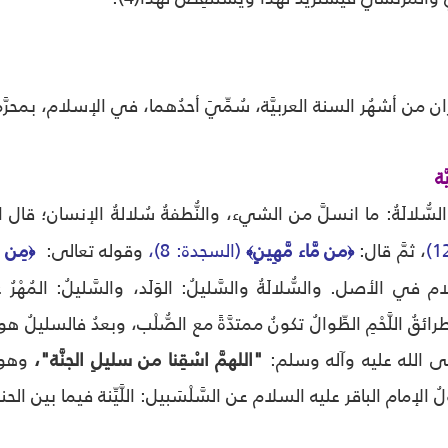
ْران من أشهُر السنة العربيَّة، سُمِّيَ أحدُهما، في الإسلام، بمحرّ
َة
السُّلالَةُ: ما انسلَّ من الشيء، والنُّطفةُ سُلالةُ الإنسان؛ قال 
، ثمَّ قال:
من مَّاء مَّهِينٍ
(السجدة: 8)،
وقوله تعالى:
مِن ط
﴿
﴾
﴿
في الأصل. والسُّلالَةُ والسَّليلُ: الوَلَد، والسَّليلُ: المُهْرُ ع
 طرائقُ اللَّحْمِ الطِّوالُ تكونُ ممتدَّةً مع الصُّلْب، وبعدُ فال
 الله عليه وآله وسلم:
"اللهمَّ اسْقِنا من سليلِ الجنَّة"،
وهو ص
لإمام الباقر عليه السلام عن السَّلْسَبيل: اللَّيِّنة فيما بين الحنجرة 