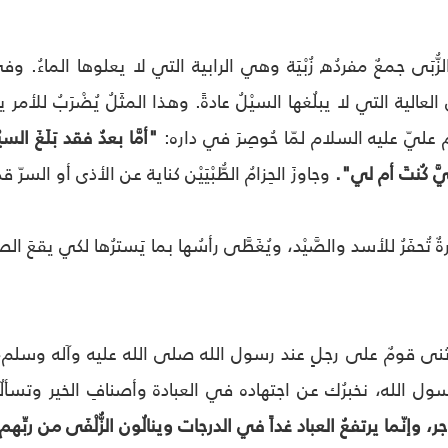
لزُّبَى جمعٌ مفردُه زُبْيَة وهي الرابية التي لا يعلوها الماءُ. 
لعالية التي لا يبلُغها السيْلُ عادةً. وهذا المثَلُ يُضْرَبُ للأمر يتف
 عليّ عليه السلام لمّا حُوصِرَ في داره:
"أمَّا بعدُ فقد بَلَغَ السيْ
َيَّ كُنتَ أم لي".
وجاوزَ الحِزامُ الطُّبْيَيْن كناية عن الأذى أو الس
رةٌ تُحفَرُ للأسد والصَّيْد، ويُغَطَّى رأسُها بما يَسترُها لكي يقعَ الصي
ثنى قومٌ على رجلٍ عند رسول الله صلى الله عليه وآله وسلم،
رسول الله، نخبرُك عن اجتهاده في العبادة وأصنافِ الخير وتسأل
 وإنّما يرتفعُ العباد غداً في الدرجات وينالُون الزُّلْفَى من ربِّه