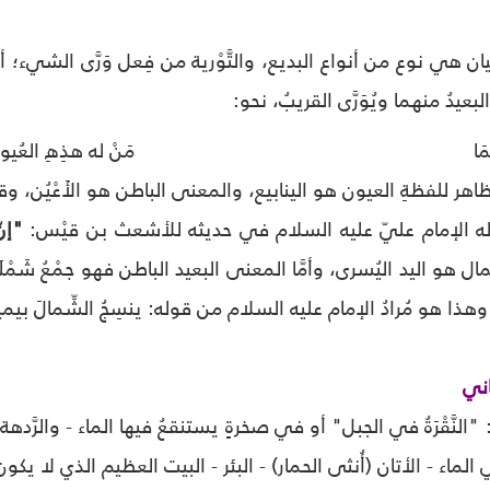
ان هي نوع من أنواع البديع، والتَّوْرية من فِعل وَرَّى الشيء؛ أي
لبعيدُ منهما ويُوَرَّى القريبُ، نحو:
َا
مَنْ له هذِهِ العُي
هر للفظةِ العيون هو الينابيع، والمعنى الباطن هو الأَعْيُن، وق
اله الإمام عليّ عليه السلام في حديثه للأشعث بن قيْس:
"إنّ
مال هو اليد اليُسرى، وأمَّا المعنى البعيد الباطن فهو جمْعُ شَ
به، وهذا هو مُرادُ الإمام عليه السلام من قوله: ينسِجُ الشِّمالَ بيمينِهِ
اني
"النَّقْرَةُ في الجبل" أو في صخرةٍ يستنقعُ فيها الماء - والرَّده
لماء - الأتان (أُنثى الحمار) - البئر - البيت العظيم الذي لا يكون 