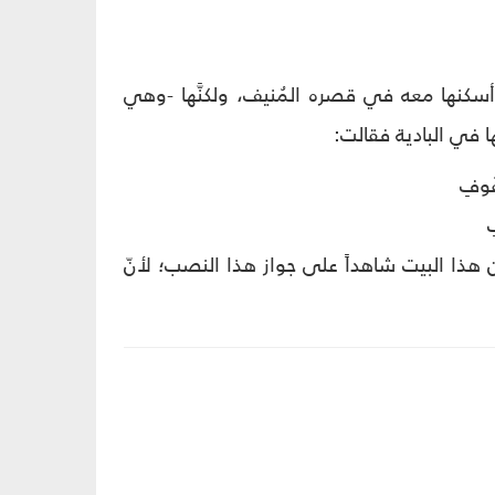
َة، وأسكنها معه في قصره المُنيف، ولكنَّها -وهي
ها في البادية فقالت:
فُوفِ
ِ
نحويُّون هذا البيت شاهداً على جواز هذا النصب؛ لأنّ