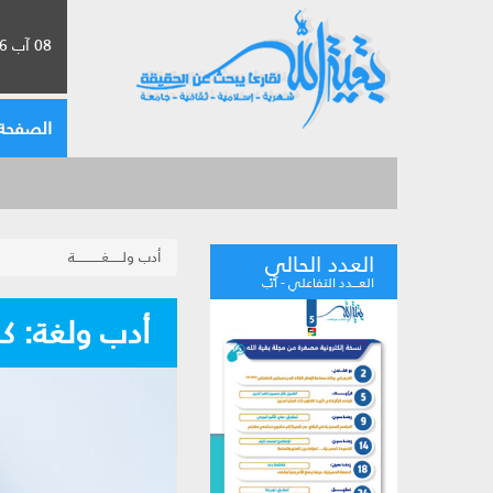
08 آب 2026 الموافق لـ 24 صفر 1448
الصفحة 
أدب ولــــــغــــــــــــة
العدد الحالي
العـــدد التفاعلي - آب
أدب ولغة: ك