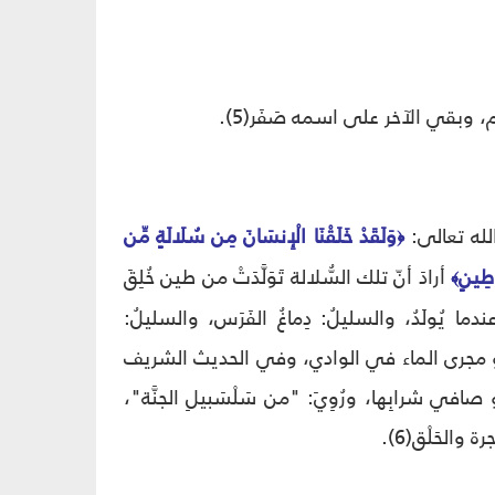
َم، وبقي الآخر على اسمه صَفَر(5).
الله تعالى:
وَلَقَدْ خَلَقْنَا الْإِنسَانَ مِن سُلَالَةٍ مِّن
﴿
ِينٍ
أرادَ أنّ تلك السُّلالة تَوَلَّدَتْ من طين خُلِقَ
﴾
ندما يُولَدُ، والسليلُ: دِماغُ الفَرَس، والسليلُ:
سليلُ هو مجرى الماء في الوادي، وفي الحديث الشريف
افي شرابِها، ورُوِيَ: "من سَلْسَبيلِ الجنَّة"،
والحَلْق(6).