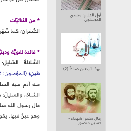
أول الكلام: وصدق
المُرسلون
* من الثنائيّات
الصَّفَران؛ هُما شَه
* فائدة لغويَّة ودينيّ
السُّلالةُ
-
السَّليل
؛ 
عهدُ الأربعين صباحاً (2)
طِينٍ
(المؤمنون: 12)
﴾
منه آدم عليه السلام 
السَّنامُ، والسليلُ:
قال رسول الله صلى
وهو عينٌ فيها. يقولُ ا
رجال مضوا شهداء -
حسين منصور