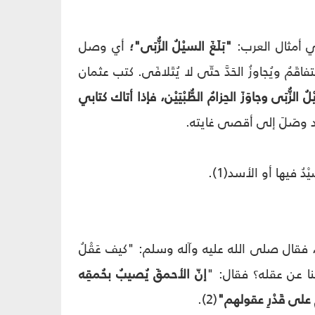
وفي أمثال العرب:
"بَلَغَ السيْلُ الزُّبَى"؛
أي وصل
اقَمُ ويُجاوزُ الحَدَّ حتّى لا يُتَلافَى. كتب عثمان
لُ الزُّبَى وجاوَزَ الحِزامُ الطُّبْيَيْن، فإذا أتاك كتابي
رّ قد وصَلَ إلى أقصى غايته.
ْدُ فيها أو الأسد(1).
 فقال صلى الله عليه وآله وسلم: "كيف عَقْلُ
ُنا عن عقله؟ فقال: "
إنّ الأحمقَ يُصيبُ بحُمقِه
م على قَدْرِ عقولهم"
(2).