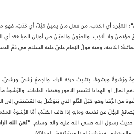
"؛
المَيْن؛ أي الكذب، من فعل مانَ يمينُ مَيْناً، أي كَذَبَ، فه
 مؤتمنٌ ولا أكذِب. والمَيُونُ والميَّانُ من أوزان المبالغة؛ أي ا
المائنةُ: الكاذبة، ومنه قولُ الإمام عليّ عليه السلام في ذَمِّ الدنيا
ْوَةٌ ورُشوَةٌ ورِشوَةٌ، بتثليث حركة الراء، والجمعُ رُشىً ورِش
 المال أو الهدايا لِتيْسيرِ الأمورِ وقضاء الحاجات. والرَّشْوةُ مأخوذةٌ من
ة من الرَّشا وهو حَبْلُ الدَّلْوِ الذي يَتَوَصَّلُ به المُسْتَقي إلى الم
انعَ الرجُلُ عن نفسه ومالِهِ إذا خاف الظلْمَ، أمَّا الرَّشوةُ المذ
 حديث رسول الله صلى الله عليه وآله وسلم:
"لَعَنَ الله ال
رتشي فيَسْتَزيدُ لهذا ويَسْتَنقِصُ لهذا(4).