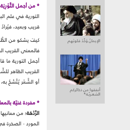
* من أجمل التَّوْرِيَة
التورية في علم البي
قريب وبعيد، فيُرادُ ا
كيفَ يشكو من الظَّم
الإيمانُ وَحَّدَ قلوبَهم
فالمعنى القريب الظا
أجمل التورية ما ق
القريب الظاهر للشِّ
أو الشَّعْر يُتَّشَحُ 
أنفقوا من ذخائركم
الشعـريّـة*
* مفردة غنيّة بالمع
الرَّدْهَة
؛ من معانيها: 
المورد - الصخرة في ا