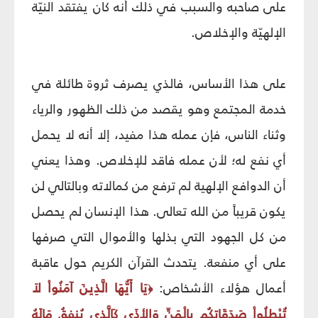
على صاحبه والسبب في ذلك أنه كان يفتقد النيّة
الإلهيّة والإخلاص.
على هذا الأساس، فالذي يصرف ثروة طائلة في
خدمة المجتمع وهو يقصد من ذلك الظهور والرياء
وثناء الناس، فإن عمله هذا مفيد، إلا أنه لا يحمل
أي نفع له؛ لأن عمله فاقد للإخلاص. وهذا يعني
أن الدوافع الإلهية لم ترفع من كمالاته وبالتالي لن
يكون قريباً من الله تعالى. هذا الإنسان لم يحصل
من كل الجهود التي بذلها والأموال التي صرفها
على أي منفعة. يتحدث القرآن الكريم حول عاقبة
أعمال هؤلاء الأشخاص:
يَا أَيُّهَا الَّذِينَ آمَنُواْ لاَ
﴿
تُبْطِلُواْ صَدَقَاتِكُم بِالْمَنِّ وَالأذَى كَالَّذِي يُنفِقُ مَالَهُ