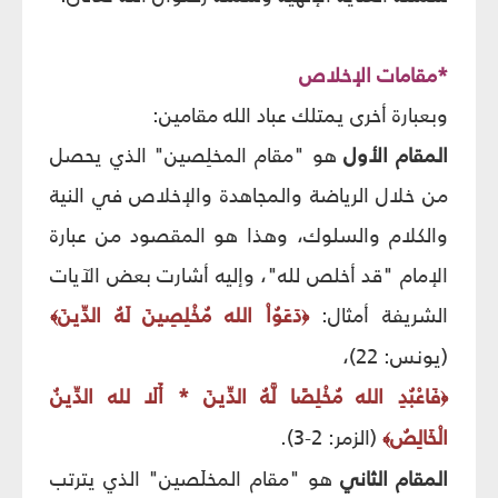
*مقامات الإخلاص
وبعبارة أخرى يمتلك عباد الله مقامين:
المقام الأول
هو "مقام المخلِصين" الذي يحصل
من خلال الرياضة والمجاهدة والإخلاص في النية
والكلام والسلوك، وهذا هو المقصود من عبارة
الإمام "قد أخلص لله"، وإليه أشارت بعض الآيات
الشريفة أمثال:
دَعَوُاْ الله مُخْلِصِينَ لَهُ الدِّينَ
﴾
﴿
(يونس: 22)،
فَاعْبُدِ الله مُخْلِصًا لَّهُ الدِّينَ * أَلَا لله الدِّينُ
﴿
الْخَالِصُ
(الزمر: 2-3).
﴾
المقام الثاني
هو "مقام المخلَصين" الذي يترتب