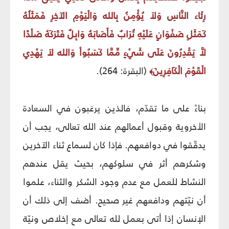
رِئَاء النَّاسِ وَلاَ يُؤْمِنُ بِالله وَالْيَوْمِ الآخِرِ فَمَثَلُهُ
كَمَثَلِ صَفْوَانٍ عَلَيْهِ تُرَابٌ فَأَصَابَهُ وَابِلٌ فَتَرَكَهُ صَلْدًا
لاَّ يَقْدِرُونَ عَلَى شَيْءٍ مِّمَّا كَسَبُواْ وَالله لاَ يَهْدِي
الْقَوْمَ الْكَافِرِينَ
(البقرة: 264).
﴾
بناءً على ما تقدّم، فالذين يرغبون في السعادة
الأخروية وقبول أعمالهم عند الله تعالى، يجب أن
يدقّقوا في دوافعهم. فإذا كان لسماع ثناء الآخرين
وشكرهم أثر في سلوكهم، بحيث يقل عندهم
النشاط للعمل مع عدم وجود الشكر والثناء، علموا
أن نيّتهم ودافعهم غير صحيح. أضف إلى ذلك أن
الإنسان إذا أتى بعمل لله تعالى مع إخلاص ونيّة