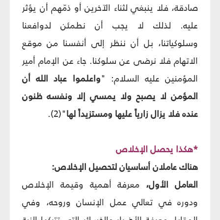
صادقة، فلا ينبغي لثناء الآخرين أو ذمّهم أن يؤثر
عليه. لذلك لا يجب أن نطمئن لدوافعنا
وسلوكياتنا، بل أن ننظر إلى أنفسنا من موقع
الاتهام فلا نرضى عن سلوكنا. جاء عن الإمام أمير
المؤمنين عليه السلام: "
واعلموا عباد الله أن
المؤمن لا يصبح ولا يمسي إلا ونفسه ظنون
عنده فلا يزال زارياً عليها ومستزيداً لها
"(2).
*هكذا يحصل الإخلاص
هناك عاملان أساسيان لتحصيل الإخلاص:
العامل الأول،
معرفة أهمية وقيمة الإخلاص
ودوره في تعالي عمل الإنسان وروحه، وفي
المقابل معرفة الأضرار والخسائر التي تتركها النية