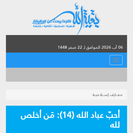
06 آب 2026 الموافق لـ 22 صفر 1448
القائمة
مـعـــارف إســـلاميــة
أحبّ عباد الله (14): مَن أخلص
لله