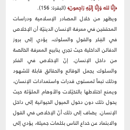
إِنَّا لله وَإِنَّا إِلَيْهِ رَاجِعونَ
(البقرة: 156).
﴾
﴿
ويظهر من خلال المصادر الإسلامية ودراسات
المحققين في معرفة الإنسان الدينيّة أن الإخلاص
في الفِكر والقولِ والسلوك، يؤدي إلى بروز
الدفائن الداخلية حيث تجري ينابيع المعرفة الخالصة
من داخل الإنسان. إنّ الإخلاص في الفكر
والسلوك يجعل الوقائع والحقائق قابلة للشهود
وذلك تبعاً لمستوى قدرات واستعدادات الإنسان،
ويمنع اختلاطها بالتخيّلات والأوهام الملوّثة حيث
يحول ذلك دون دخول الميول الحيوانية إلى داخل
الإنسان. يضاف إلى ذلك أنّ الإخلاص في القول
والابتعاد عن خداع الناس بكلمات جميلة، يؤدي إلى