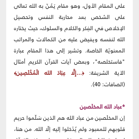
على المقام الأول، وهو مقام يَمُنّ به الله تعالى
على الشخص بعد محاربة النفس وتحصيل
الإخلاص في الفِكر والكلام والسلوك، حيث يختاره
الله لنفسه ويفيض عليه من الكمالات والمراتب
المعنويّة الخاصة. وتشير إلى هذا المقام عبارة
"فاستخلصه"، وبعض آيات القرآن الكريم أمثال
الآية الشريفة:
...إِلَّا عِبَادَ الله الْمُخْلَصِين
﴾
﴿
(الصافات: 40).
*عباد الله المخلَصين
إن المخلَصين من عباد الله هم الذين سَلّموا حريم
قلوبهم للمعبود ولم يُدْخلوا إليه إلّا الله. من هنا،