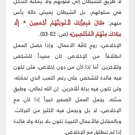
لا طريق للشيطان إلى قلوبهم ولا يمكنه التدخّل
في سلوكهم، بل الشيطان يعيش حالة يأس
منهم:
قَالَ فَبِعِزَّتِكَ لَأُغْوِيَنَّهُمْ أَجْمَعِينَ * إِلَّا
﴿
عِبَادَكَ مِنْهُمُ الْمُخْلَصِينَ
(ص: 82-83).
﴾
الإخلاص، روح كافّة الأعمال. وإذا حصل العمل
انطلاقاً من الإخلاص كان مفيداً للشخص
وللآخرين. أما إذا كان من دون إخلاص، فلن تكون
فيه فائدة للشخص على رغم التعب الذي تحمّله،
ولن تكون فيه بركة للآخرين. إن الله تعالى، وطبق
سنّته، يجعل العمل الصغير كبيراً إذا كان مع
الإخلاص، لا بل ويجعل فيه الكثير من البركات.
وبالمقابل فالأعمال الكبيرة تكون بلا بركة ولا فائدة
إذا لم تنطلق مع الإخلاص.