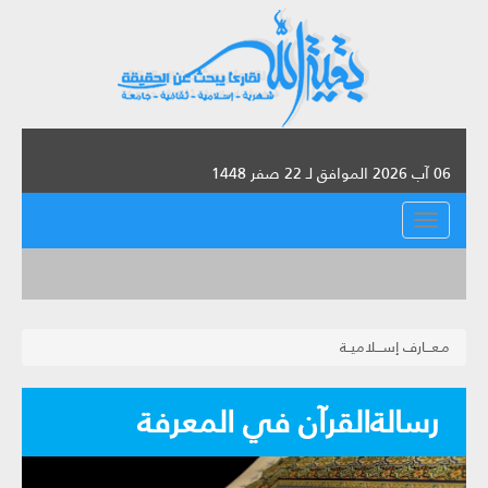
06 آب 2026 الموافق لـ 22 صفر 1448
القائمة
مـعـــارف إســـلاميــة
رسالةالقرآن في المعرفة