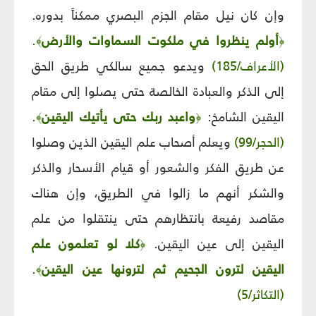
وإن كان نيل مقام الجزم البصري ممكناً بدوره.
أولم ينظروا في ملكوت السماوات والأرض
.
﴾
﴿
(الأعراف/185)
ويدعو جميع سالكي طريق الحق
إلى الذكر والعبادة الخالصة حتى يصلوا إلى مقام
اليقين الشامخ:
واعبد ربك حتى يأتيك اليقين
.
﴾
﴿
(الحجر/99)
ويعلم أصحاب علم اليقين الذين وصلوا
عن طريق الفكر والشعور أو قيام الأسحار والذكر
والشكر أنهم ما زالوا في الطريق، وإن هناك
مقاصد رفيعة بانتظارهم حتى ينتقلوا من علم
اليقين إلى عين اليقين.
كلا لو تعلمون علم
﴿
اليقين لترون الجحيم ثم لترونها عين اليقين
.
﴾
(التكاثر/5)