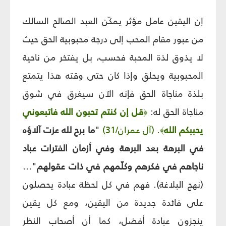
إن اليقين عامل مؤثر يمكّن العبد الصالح السالك
من عبور مقام المحب إلى درجة محبوبية الحق حيث
لا يذوق لذة المحبة فحسب، بل يفتخر من ناحية
المحبوبية ويحلق وإذا كان حتى وقته هذا يتمتع
بلذة مناجاة الحق فإنه الآن سيغرق في شوق
مناجاة الحق له:
قل إن كنتم تحبون الله فاتبعوني
﴿
يحببكم الله
. (آل عمران/31)
"
ما برح لله عزت آلاؤه
﴾
في البرهة بعد البرهة وفي أزمان الفترات عباد
ناجاهم في فكرهم وكلّمهم في ذات عقولهم
"...
(نهج البلاغة). فهم في كل لحظة عبادة يحصلون
على فائدة جديدة من اليقين، ومع كل يقين
ينجزون عبادة أفضل، كما أن أصحاب النظر