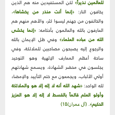
للعالمين نذيراً
لكن المستفيدين منه هم الذين
﴾
يخافون النار:
إنما أنت منذر من يخشاها
،
﴾
﴿
والخائفون من جهنم ليسوا كثر، والأهم منهم هم
العارفون بالله والعالمون بأحكامه:
إنما يخشى
﴿
الله من عباده العلماء
وفي ظل الإيمان بالله
﴾
والرجوع إليه يصبحون مصاحبين للملائكة، وفي
ساحة أعظم المعارف الإلهية وهو التوحيد
يجلسون في محضر الشهادة، ويسمع شهادتهم
أولي الألباب، ويجمعون مع ختم التأييد والإمضاء
لله الواحد:
شهد الله أنه لا إله إلا هو والملائكة
﴿
وأولو العلم قائماً بالقسط لا إله إلا هو العزيز
الحكيم
. (آل عمران/18)
﴾