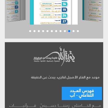
موعد مع الفكر الأصيل لقارىء يبحث عن الحقيقة
فهرس العـــدد
التفاعلي - آب
مــــــع الخــــــامنئي
زمننــــــا حســـــينيّ
قــــــــرآنيــــــــــــات