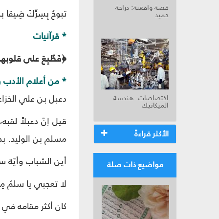
قصة واقعية: دراجة
تبوحُ بِسِرِّكَ ضِيقاً
حميد
* قرآنيات
﴿فَطُبِعَ على قلوبه
* من أعلام الأدب و
دعبل بن علي الخزاعي (148 - 246هـ/ 765 
اختصاصات: هندسة
الميكانيك
قيل إنَّ دعبلاً لقب
الأكثر قراءةً
مسلم بن الوليد. بدأ
أين الشباب وأيّة سلك
مواضيع ذات صلة
لا تعجبي يا سلمُ 
كان أكثر مقامه في 