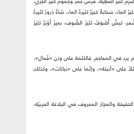
كثيرُ العَطِيَّة، فرسٌ غَمرٌ وجَمومٌ كثيرُ الجَرْيِ،
يرُ الماء، سَحابةٌ حَبيرٌ كثيرةُ الماء، شاةٌ دَرورٌ كَثيرةُ
َّعر، كبشٌ أَصْوَفُ كثيرُ الصُّوف، بعيرٌ أَوْبَرٌ كثيرُ
م يرد في المعاجم. فالكلمة على وزن «فُعال»،
ثلاً على «أنبتة»، وإنّما على «نباتات»، وكذلك
حقيقة والمجاز المعروف في البلاغة العربيّة،