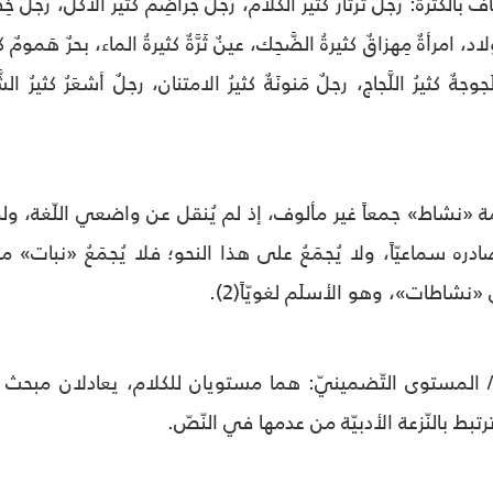
رة: رجُلٌ ثرثارٌ كثيرُ الكلام، رجلٌ جُراضِمٌ كثيرُ الأكل، رجلٌ خِضرِمٌ 
ولاد، امرأةٌ مِهزاقٌ كثيرةُ الضَّحِك، عينٌ ثَرَّةٌ كثيرةُ الماء، بحرٌ هَمومٌ كث
لَجوجةٌ كثيرُ اللَّجاج، رجلٌ مَنونَةٌ كثيرُ الامتنان، رجلٌ أشعَرُ كثيرُ الش
 «نشاط» جمعاً غير مألوف، إذ لم يُنقل عن واضعي اللّغة، ول
ه سماعيّاً، ولا يُجمَعُ على هذا النحو؛ فلا يُجمَعُ «نبات» م
نشاطات»، وهو الأسلَم لغويّاً(2).
/ المستوى التّضمينيّ: هما مستويان للكلام، يعادلان مبحث ال
ترتبط بالنّزعة الأدبيّة من عدمها في النّصّ.