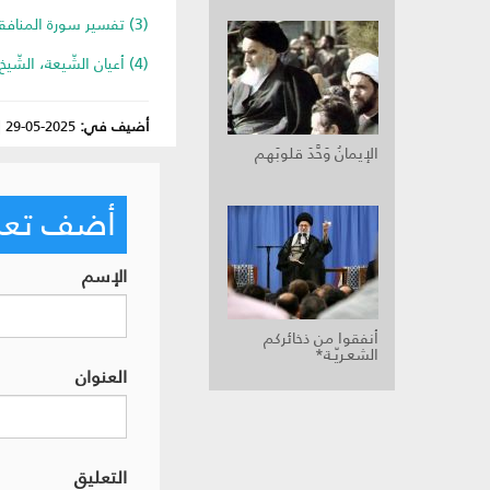
(3) تفسير سورة المنافقون ضمن سلسلة: بيان القرآن، الإمام السيد علي الحسيني الخامنَئِيّ دام ظله، ص 45.
(4) أعيان الشّيعة، الشّيخ جعفر المهاجر، ص 382-383.
أضيف في:
2025-05-29
|
الإيمانُ وَحَّدَ قلوبَهم
أضف تعليق
الإسم
أنفقوا من ذخائركم
الشعـريّـة*
العنوان
التعليق