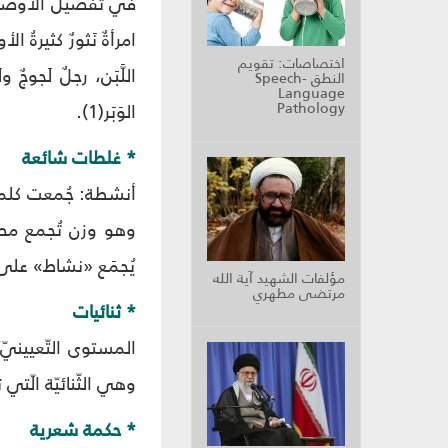
في تفصيل الأوصاف بالكث
امرأةٌ نَثورٌ كثيرةُ الأ
اختصاصات: تقويم
اللَّبَن، رجلٌ لَجوجٌ و
النطق Speech-
Language
Pathology
الوَبَر(1).
* غلطات شائعة
أنشطة: جُمعت كلمة
وهو وزن تُجمع مصادر
يُجمَع «نشاط» على «
مؤلفات الشهيد آية الله
مرتضى مطهري
* ثنائيات
المستوى التّعيينيّ
وهي الثّنائيّة الّتي 
* حكمة شعرية