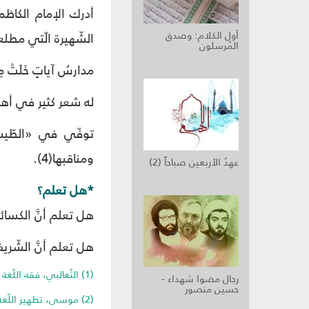
أدرك الإمام الكاظم
أول الكلام: وصدق
الشّهيرة الّتي مطلع
المُرسلون
مدارسُ آياتٍ خَلَتْ مِ
له شعر كثير في أهل
توفّي في «الطّيب
ومناقبها(4).
عهدُ الأربعين صباحاً (2)
*هل تعلم؟
هل تعلم أنَّ الكسائ
هل تعلم أنَّ الشّري
(1) الثّعالبي، فقه اللّغة وأسرار العربيّة، ص 89-90.
رجال مضوا شهداء -
حسين منصور
(2) موسى، تطهير اللّغة العربيّة من الأخطاء الشّائعة، ص 17.