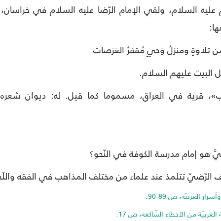
 عليه السلام، ولقي الإمام الرّضا عليه السلام في خراسان، و
ها:
ن تِلاوةٍ ومنزِلُ وَحيٍ مُقفرُ العَرَصاتِ
 البيت عليهم السلام.
»، قرية في العراق، مسموماً كما قيل. له: ديوان شعره، 
يَّ هو إمام مدرسة الكوفة في النّحو؟
ف الرّضيّ تتلمذ عند علماء من مختلف المذاهب في الفقه واللّغة