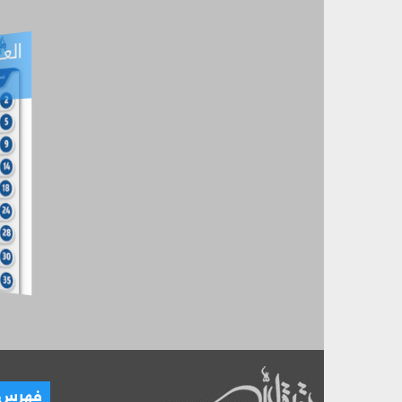
العـ
العـــدد التفاعلي -
آب
فهرس ال