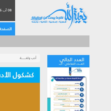
08 آب 2026 الموافق لـ 24 صفر 1448
الصفحة 
أدب ولغـــــــــة
العدد الحالي
العـــدد التفاعلي - آب
كشكول الأد