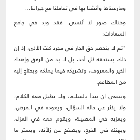
ومارسناها وأنِسْنا بها في تعاملنا مع جيراننا...
وهناك صور لا تُنسى. فقد ورد في جامع
السعادات:
"ثم لا ينحصر حق الجار في مجرد كفّ الأذى، إذ إن
ذلك يستحقه كل أحد، بل لا بد من الرفق وإهداء
الخير والمعروف، وتشريكه فيما يملكه ويحتاج إليه
من المطاعم.
وينبغي أن يبدأ بالسلام، ولا يطيل معه الكلام،
ولا يكثر عن حاله السؤال، ويعوده في المرض،
ويعزيه في المصيبة، ويقوم معه في العزاء،
ويهنئه في الفرح، ويصفح عن زلاّته، ويستر ما