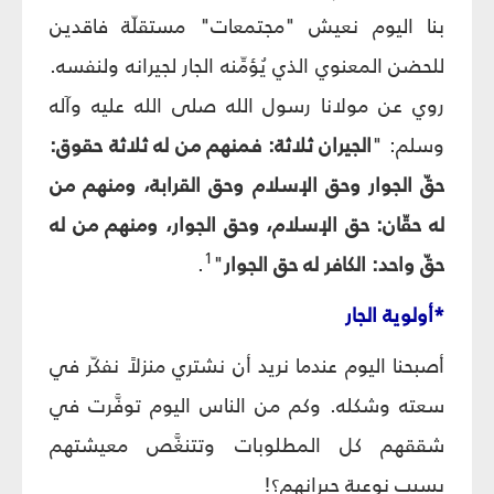
بنا اليوم نعيش "مجتمعات" مستقلّة فاقدين
للحضن المعنوي الذي يُؤمِّنه الجار لجيرانه ولنفسه.
روي عن مولانا رسول الله صلى الله عليه وآله
وسلم: "
الجيران ثلاثة: فمنهم من له ثلاثة حقوق:
حقّ الجوار وحق الإسلام وحق القرابة، ومنهم من
له حقّان: حق الإسلام، وحق الجوار، ومنهم من له
1
حقّ واحد: الكافر له حق الجوار
"
.
*أولوية الجار
أصبحنا اليوم عندما نريد أن نشتري منزلاً نفكّر في
سعته وشكله. وكم من الناس اليوم توفَّرت في
شققهم كل المطلوبات وتتنغَّص معيشتهم
بسبب نوعية جيرانهم؟!