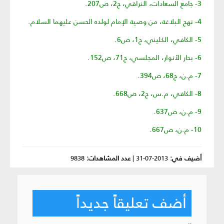
3- جامع السعادات، النراقي، ج2، ص207.
4- نهج البلاغة، من وصية الإمام لولده الحسن عليهما السلام.
5- الكافي، الكليني، ج1، ص6.
6- بحار الأنوار، المجلسي، ج71، ص152.
7- م.ن، ج68، ص394.
8- الكافي، م.س، ج2، ص668.
9- م.ن، ص637.
10- م.ن، ص667.
أضيف في:
2013-07-31
|
عدد المشاهدات:
9838
أضف تعليقاً جديداً