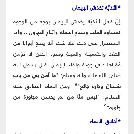
*الأذيّة تخدُش الإيمان
إنَّ فعل الأذيّة يخدش الإيمان بوجه من الوجوه
كقساوة القلب وشياع الغفلة واتّباع التهاون... وأما
الاستمرار على ذلك فلا شك أنَّه يفتح أبواباً من
الحقد والضغينة والغيبة وسوء الظن لا تُؤمن
عُقْباها على جودة ونقاء الإيمان. قال رسول الله
صلى الله عليه وآله وسلم: "
ما آمن بي من بات
8
شبعانَ وجاره جائع
"
. وعن الإمام الصادق عليه
السلام: "
ليس منّا من لم يحسن مجاورة من
9
جاوره
"
.
*أخلاق الأنبياء