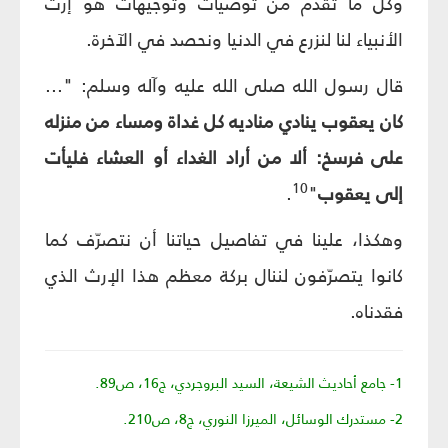
وكل ما تقدّم من توصيات وتوجيهات هو إرث
الأنبياء لنا لنزرع في الدنيا ونحصد في الآخرة.
قال رسول الله صلى الله عليه وآله وسلم: "...
كان يعقوب ينادي مناديه كل غداة ومساء من منزله
على فرسخ: ألا من أراد الغداء أو العشاء فليأت
10
إلى يعقوب
"
.
وهكذا، علينا في تفاصيل حياتنا أن نتصرّف كما
كانوا يتصرّفون لننال بركة معظم هذا الإرث الذي
فقدناه.
1- جامع أحاديث الشيعة، السيد البروجردي، ج16، ص89.
2- مستدرك الوسائل، الميرزا النوري، ج8، ص210.