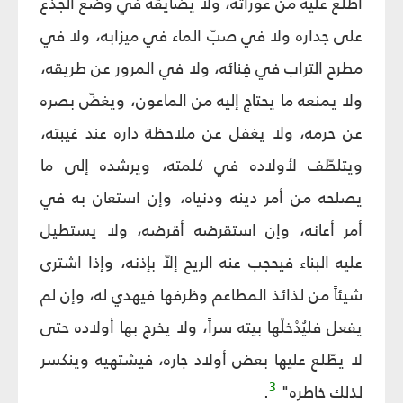
اطّلع عليه من عوراته، ولا يضايقه في وضع الجذع
على جداره ولا في صبّ الماء في ميزابه، ولا في
مطرح التراب في فِنائه، ولا في المرور عن طريقه،
ولا يمنعه ما يحتاج إليه من الماعون، ويغضّ بصره
عن حرمه، ولا يغفل عن ملاحظة داره عند غيبته،
ويتلطّف لأولاده في كلمته، ويرشده إلى ما
يصلحه من أمر دينه ودنياه، وإن استعان به في
أمر أعانه، وإن استقرضه أقرضه، ولا يستطيل
عليه البناء فيحجب عنه الريح إلاّ بإذنه، وإذا اشترى
شيئاً من لذائذ المطاعم وظرفها فيهدي له، وإن لم
يفعل فليُدْخِلْها بيته سراً، ولا يخرج بها أولاده حتى
لا يطّلع عليها بعض أولاد جاره، فيشتهيه وينكسر
3
لذلك خاطره"
.