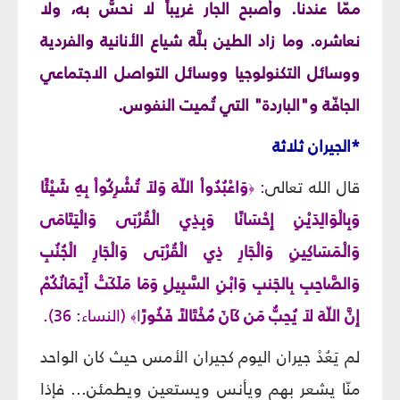
ممّا عندنا. وأصبح الجار غريباً لا نحسُّ به، ولا
نعاشره. وما زاد الطين بلَّة شياع الأنانية والفردية
ووسائل التكنولوجيا ووسائل التواصل الاجتماعي
الجافّة و"الباردة" التي تُميت النفوس.
*الجيران ثلاثة
قال الله تعالى
:
وَاعْبُدُواْ اللّهَ وَلاَ تُشْرِكُواْ بِهِ شَيْئًا
﴿
وَبِالْوَالِدَيْنِ إِحْسَانًا وَبِذِي الْقُرْبَى وَالْيَتَامَى
وَالْمَسَاكِينِ وَالْجَارِ ذِي الْقُرْبَى وَالْجَارِ الْجُنُبِ
وَالصَّاحِبِ بِالجَنبِ وَابْنِ السَّبِيلِ وَمَا مَلَكَتْ أَيْمَانُكُمْ
إِنَّ اللّهَ لاَ يُحِبُّ مَن كَانَ مُخْتَالاً فَخُورً
ا
(النساء: 36).
﴾
لم يَعُدْ جيران اليوم كجيران الأمس حيث كان الواحد
منّا يشعر بهم ويأنس ويستعين ويطمئن... فإذا