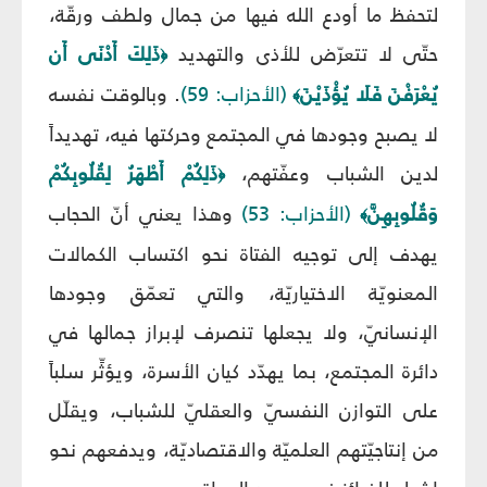
لتحفظ ما أودع الله فيها من جمال ولطف ورقّة،
حتّى لا تتعرّض للأذى والتهديد
ذَلِكَ أَدْنَى أَن
﴿
يُعْرَفْنَ فَلَا يُؤْذَيْنَ
(الأحزاب: 59)
. وبالوقت نفسه
﴾
لا يصبح وجودها في المجتمع وحركتها فيه، تهديداً
لدين الشباب وعفّتهم،
ذَلِكُمْ أَطْهَرُ لِقُلُوبِكُمْ
﴿
وَقُلُوبِهِنَّ
(الأحزاب: 53)
وهذا يعني أنّ الحجاب
﴾
يهدف إلى توجيه الفتاة نحو اكتساب الكمالات
المعنويّة الاختياريّة، والتي تعمّق وجودها
الإنسانيّ، ولا يجعلها تنصرف لإبراز جمالها في
دائرة المجتمع، بما يهدّد كيان الأسرة، ويؤثِّر سلباً
على التوازن النفسيّ والعقليّ للشباب، ويقلّل
من إنتاجيّتهم العلميّة والاقتصاديّة، ويدفعهم نحو