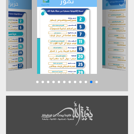
تموز
حزيران
آب