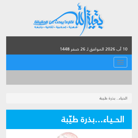
10 آب 2026 الموافق لـ 26 صفر 1448
القائمة
الحياء.. بذرة طيبة
الحــيـاء...بذرة طيّبة