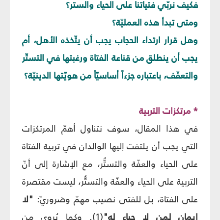
فكيف نربّي فتياتنا على الحياء والستر؟
ومتى تبدأ هذه العمليّة؟
وهل قرار ارتداء الحجاب يجب أن يتّخذه الأهل، أم
يجب أن ينطلق من قناعة الفتاة ورغبتها في التستّر
والتعفّف، باعتباره جزءاً أساسيّاً من هويّتها الدينيّة؟
* مرتكزات التربية
في هذا المقال، سوف نتناول أهمّ المرتكزات
التي يجب أن يلتفت إليها الوالدان في تربية الفتاة
على الحياء والعفّة والتستُّر، مع الإشارة إلى أنّ
التربية على الحياء والعفّة والتستُّر، ليست مقتصرة
على الفتاة، بل للفتى نصيب مهمّ وضروريّ:
"لا
إيمان لمن لا حياء له"
(1). وكما يُروى من