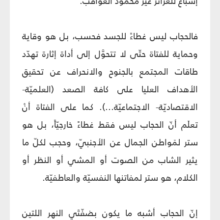
إشباع للغرائز غير محمود العواقب.
فالحجاب ليس غطاءً للجسد فحسب، بل هو وقاية
وحماية للفتاة حتّى لا تتحوَّل إلى أداة إثارة تهدّد
طاقات المجتمع بالجنوح والانحراف عن تحقيق
الأهداف العليا على كافة الصعد (العلميّة-
الاقتصاديّة- الاجتماعيّة...). كما على الفتاة أنْ
تعلَم أنّ الحجاب ليس فقط غطاءً خارجيّاً، بل هو
ستر لمَواطن الجمال عن الأجنبيّ، وحجب لكلّ ما
يثير الشاب من الصوت أو المشي أو النظر أو
الكلام، هو ستر لمفاتنها النفسيّة والعاطفيّة.
إنّ الحجاب أشبه ما يكون بضفّتَي النهر اللتين