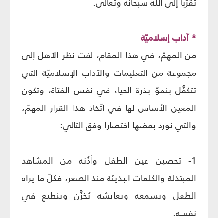
تقرّباً إلى الله سبحانه وتعالى.
* آداب إسلاميّة
من المهمّ، في هذا المقام، لفت نظر الأهل إلى
مجموعة من التعليمات والآداب الإسلاميّة التي
تتكفَّل بنموّ بذرة الحياء في نفس الفتاة، وتكون
المعين الأساس لها في اتّخاذ هذا القرار المهمّ،
والتي نورد بعضها اختصاراً وفق التالي:
1- تحصين عين الطفل وأذُنه من المشاهد
المبتذلة والكلمات البذيئة منذ الصغر، فكلّ ما يراه
الطفل ويسمعه ويعايشه يُخزَّن وينطبع في
نفسه.