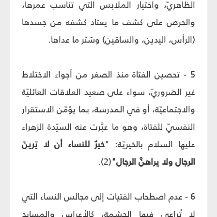
الظاهريّ، واختيار الملابس التي تناسب عمرها،
والحرص على كشف ما يعتاد كشفه من جسدها
(الرأس، اليدين، والساقين) وسَتر ما عداها.
5 - تحصين الفتاة منذ الصغر من أجواء الاختلاط
غير الضروريّ، سواء على صعيد العلاقات العائليّة
والاجتماعيّة، أو في المدرسة، بما يؤمّن الاستقرار
النفسيّ للفتاة، وهو ما عبَّرت عنه السيّدة الزهراء
عليها السلام بالخيريّة: "
خيرٌ للنساء أن لا يَرينَ
الرجال ولا يراهنَّ الرجال"
(2).
6 - عدم اصطحاب الفتيات إلى مجالس النساء التي
لا تُراعى فيها الحشمة، كالأعراس والمسابح