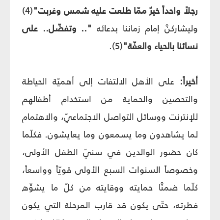
رجلاً واحداً خيرٌ ممّا طلعت عليه شمس وغربت"
(4)
وليشاركنَّ إمام زماننا بدعائه
".. وتفضّل.. على
نسائنا بالحياء والعفّة"
(5).
أخيراً:
على الأهل الالتفات إلى أهميّة الحياطة
والتحصين والحماية من استخدام أطفالهم
للإنترنت ووسائل التواصل الاجتماعيّ، والاهتمام
لما يشاهدون وما يسمعون وما يعايشون. فكلّما
كان حضور الوالدين في سنيّ الطفل الأولى،
وخصوصاً السنوات السبع الأولى قويّاً وواسعاً،
كلّما ضمنَّا حمايته ووقايته من كلّ ما يشوِّه
فطرته، حتّى يكون قد قارب المرحلة التي يكون