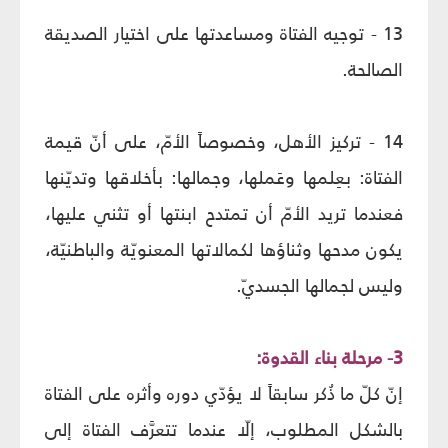
13 - توجيه الفتاة ومساعدتها على اختيار الصديقة
الصالحة.
14 - تركيز الأهل، وخصوصاً الأمّ، على أنّ قيمة
الفتاة: بعِلمها وعَملها، وجمالها: بأخلاقها وتديّنها
فعندما تريد الأمّ أن تمتدح ابنتها أو تثني عليها،
يكون مدحها وثناؤها لكمالاتها المعنويّة والباطنيّة،
وليس لجمالها الجسديّ.
3- مرحلة بناء القدوة:
إنّ كلّ ما ذُكر سابقاً لا يؤدّي دوره وأثره على الفتاة
بالشكل المطلوب، إلّا عندما تتعرَّف الفتاة إلى