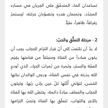
تساعدان الماء المتدفّق على الجريان في مساره
المحدّد، وتمنعان هدره وتصوّبان حركته، ليستمرّ
رقراقاً، طاهراً، نقيّاً.
2 - مرحلة التعلُّق والحبّ:
لا بدَّ أن نلتفت إلى أنّ قرار التزام الحجاب يجب أن
يكون صادراً عن الفتاة ومنبثقاً من قناعتها بقِيَم
العفّة والستر، وثمرة من ثمرات الحياء، الذي أودع
الله بذرته في نفس الفتاة، ورعى الوالدان نباتها
الحَسَن، لتؤتي أُكُلها كلّ حين بإذن ربّها، وليكون
الحجاب والعفاف عبادةً دائمة، يختصّ الله بها الفتاة
بالأجر والثواب، تتعلّق بها الفتاة وتحبّ التزامها