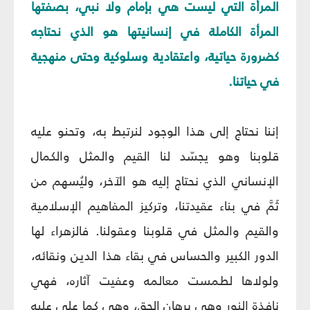
المرأة التي ليست هي بإمام ولا نبي، بصفتها
المرأة الكاملة في إنسانيتها هو الذي نحتاجه
كضرورة حياتية، واعتقادية وسلوكية وحتى منهجية
في حياتنا.
إننا نحتاج إلى هذا الوجود لنرتبط به، وتحنو عليه
قلوبنا وهو يجسّد لنا القيم والمثل والكمال
الإنساني الذي نحتاج إليه هو الآخر، وليُسهم من
ثَمّ‏َ في بناء عقيدتنا، وتركيز المفاهيم الإسلامية
والقيم والمثل في قلوبنا وعقولنا. فالزهراء لها
الدور الكبير والحساس في بقاء هذا الدين ونقائه،
ولولاها لطمست معالمه وعفيت آثاره، فهي
نافذة النور وهي برهان الحق، وهي كما علي عليه