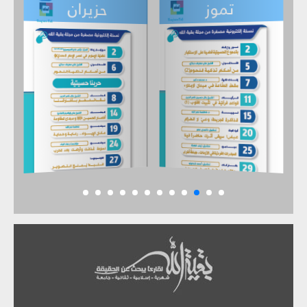
حزيران
تموز
أيار