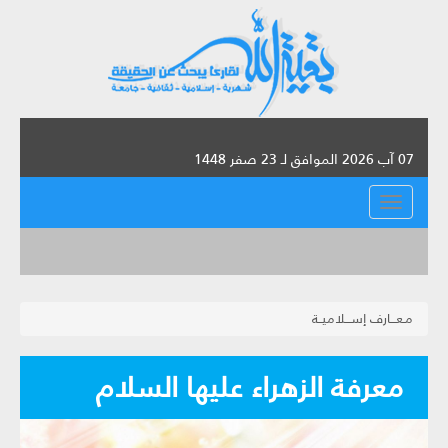
07 آب 2026 الموافق لـ 23 صفر 1448
القائمة
مـعـــارف إســـلاميــة
معرفة الزهراء عليها السلام