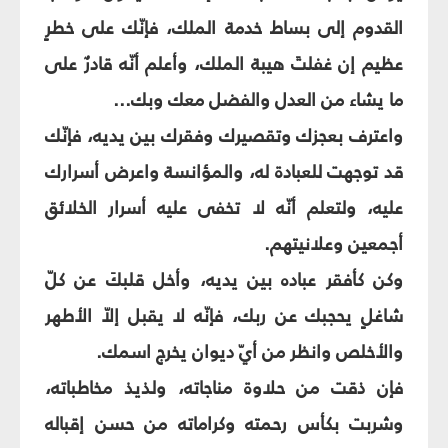
القدوم إلى بساط خدمة الملك، فإنّك على خطرٍ
عظيم إن غفلتَ هيبة الملك، وأعلم أنّه قادرٌ على
ما يشاء من العدل والفضل معك وبك...
واعترف بعجزك وتقصيرك وفقرك بين يديه، فإنّك
قد توجهت للعبادة له، والمؤانسة واعرض أسرارك
عليه، ولتعلم أنّه لا تخفى عليه أسرار الخلائق
أجمعين وعلانيتهم.
وكن كأفقر عباده بين يديه، وأخل قلبكَ عن كلّ
شاغلٍ يحجبك عن ربك، فإنّه لا يقبل إلاّ الأطهر
والأخلص وانظر من أيّ ديوان يخرج اسمك.
فإن ذقت من حلاوة مناجاته، ولذيذ مخاطباته،
وشربت بكأس رحمته وكراماته من حسن إقباله