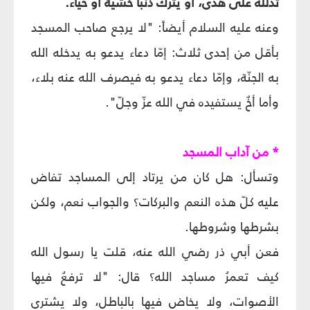
تدلّله على هدى، أو يترك ذنباً خشيةً أو حياءً.
وعنه عليه السلام أيضاً: "لا يرجع صاحب المسجد
بأقل من إحدى ثلاث: إمّا دعاء يدعو به يدخله الله
به الجنّة، وإمّا دعاء يدعو به فيصرف الله عنه بلاء،
وأما أخٌ يستفيده في الله عزّ وجلّ".
* من آداب المسجد
وتسأل: هل كان من يرتاد إلى المساجد تفاض
عليه كلّ هذه النعم والبركات؟ والجواب نعم، ولكن
بشرطها وشروطها.
فعن أبي ذر رضي الله عنه، قلت يا رسول الله
كيف تعمرُ مساجد الله؟ قال: "لا ترفعُ فيها
الأصوات، ولا يخاض فيها بالباطل، ولا يشترى