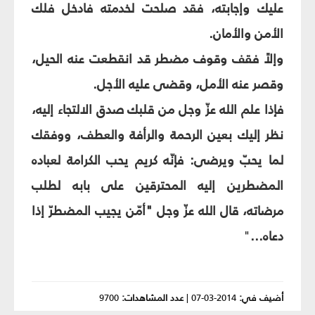
عليك وإجابته، فقد صلحت لخدمته فادخل فلك
الأمن والأمان.
وإلاً فقف وقوف مضطر قد انقطعت عنه الحيل،
وقصر عنه الأمل، وقضى عليه الأجل.
فإذا علم الله عزّ وجل من قلبك صدق الالتجاء إليه،
نظر إليك بعين الرحمة والرأفة والعطف، ووفقك
لما يحبّ ويرضى: فإنّه كريم يحب الكرامة لعباده
المضطرين إليه المحترقين على بابه لطلب
مرضاته، قال الله عزّ وجل "أمّن يجيب المضطرّ إذا
دعاه...
"
أضيف في:
2014-03-07
|
عدد المشاهدات:
9700