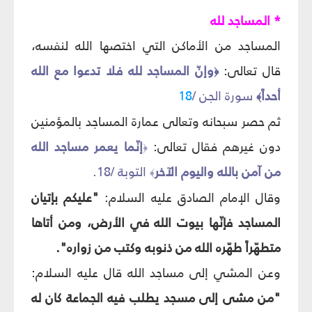
* المساجد لله
المساجد من الأماكن التي اختصها الله لنفسه،
قال تعالى:
وإنّ المساجد لله فلا تدعوا مع الله
﴿
أحداً
سورة الجن /
18
﴾
ثم حصر سبحانه وتعالى عمارة المساجد بالمؤمنين
دون غيرهم فقال تعالى:
إنّما يعمر مساجد الله
﴿
من آمن بالله واليوم الآخر
التوبة /18.
﴾
وقال الإمام الصادق عليه السلام:
"عليكم بإتيان
المساجد فإنّها بيوت الله في الأرض، ومن أتاها
متطهّراً طهّره الله من ذنوبه وكتب من زواره".
وعن المشي إلى مساجد الله قال عليه السلام:
"من مشى إلى مسجد يطلب فيه الجماعة كان له