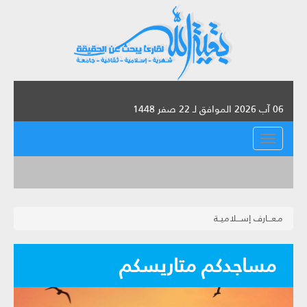
06 آب 2026 الموافق لـ 22 صفر 1448
القائمة
مـعـــارف إســـلاميــة
مساجدكم متاريسكم