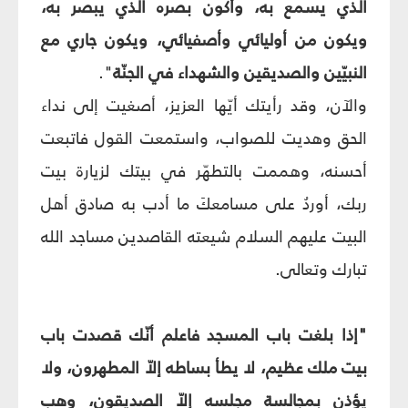
الذي يسمع به، وأكون بصره الذي يبصر به،
ويكون من أوليائي وأصفيائي، ويكون جاري مع
النبيّين والصديقين والشهداء في الجنّة
".
والآن، وقد رأيتك أيّها العزيز، أصغيت إلى نداء
الحق وهديت للصواب، واستمعت القول فاتبعت
أحسنه، وهممت بالتطهّر في بيتك لزيارة بيت
ربك، أوردُ على مسامعكَ ما أدب به صادق أهل
البيت عليهم السلام شيعته القاصدين مساجد الله
تبارك وتعالى.
"إذا بلغت باب المسجد فاعلم أنّك قصدت باب
بيت ملك عظيم، لا يطأ بساطه إلاّ المطهرون، ولا
يؤذن بمجالسة مجلسه إلاّ الصديقون، وهب