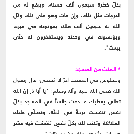
بكلّ خطرة سبعون ألف حسنة، ويرفع له من
الدرجات مثل ذلك، وإن مات وهو على ذلك وكّل
الله به سبعين ألف ملك يعودونه في قبره،
ويؤنسونه في وحدته ويستغفرون له حتّى
يبعث".
* المكث من المسجد
وللجلوس في المسجد أجرٌ لا يُحصى، قال رسول
الله صلى الله عليه وآله وسلم:
"يا أبا ذر إنّ الله
تعالى يعطيك ما دمت جالساً في المسجد بكلّ
نفس تنفست درجةً في الجنّة، وتصلّي عليك
الملائكة وتكتب لك بكلّ نفسٍ تنفسّت فيه عشر
حسنات، وتُمحى عنك عشر سيئات".