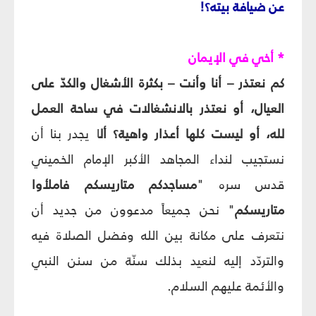
عن ضيافة بيته؟!
* أخي في الإيمان
كم نعتذر – أنا وأنت – بكثرة الأشغال والكدّ على
العيال، أو نعتذر بالانشغالات في ساحة العمل
لله، أو ليست كلها أعذار واهية؟
أل
ا يجدر بنا أن
نستجيب لنداء المجاهد الأكبر الإمام الخميني
قدس سره "
مساجدكم متاريسكم فاملأوا
متاريسكم
" نحن جميعاً مدعوون من جديد أن
نتعرف على مكانة بين الله وفضل الصلاة فيه
والتردّد إليه لنعيد بذلك سنّة من سنن النبي
والأئمة عليهم السلام.