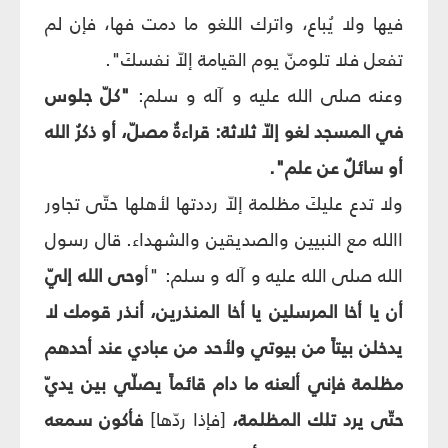
فيها ولا يُباع، واترك اللغو ما دمت فها، فإن لم
تفعل فلا تلومنّ يوم القيامة إلاّ نفسكَ".
وعنه صلى الله عليه و آله و سلم:
"كلّ جلوس
في المسجد لغو إلاّ ثلاثة: قراءةُ مصلّ، أو ذكرُ الله
أو سائلٌ عن علم".
ولا تدع عليكَ مظلمة إلاّ رددتها لأهلها حتّى تجاور
االله مع النبيين والصديقين والشهداء. قال رسول
الله صلى الله عليه و آله و سلم: "أ
وحى الله إليّ
أن يا أخا المرسلين يا أخا المنذرين، أنذر قومك لا
يدخلن بيتاً من بيوتي ولأحد من عبادي عند أحدهم
مظلمة فإني ألعنه ما دام قائماً يصلّي بين يديّ
حتّى يرد تلك المظلمة،
[فإذا ردّها]
فأكون سمعه