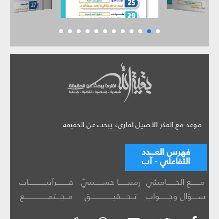
موعد مع الفكر الأصيل لقارىء يبحث عن الحقيقة
فهرس العـــدد
التفاعلي - آب
مــــــع الخــــــامنئي
زمننــــــا حســـــينيّ
قــــــــرآنيــــــــــــات
ســــؤال وجــــــواب
تــحــــقيـــــــــــــــق
مــجـــتمــــــــــــــــع