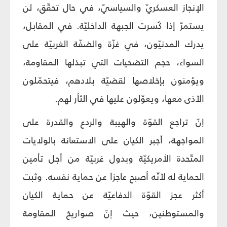
الإنجاز العسكريّ والسياسيّ، في حال تحقّق، لن
يستمرّ إذا كُسرت الجبهة الداخليّة. في المقابل،
يدرك المدنيّون، في غزّة والضفّة الغربيّة على
السواء، حجم التضحيات التي تبذلها المقاومة،
ويؤمنون بإخلاصها لقضيّة بلادهم، فيتحمّلون
الأذى معها، ويعوّلون عليها في الثأر لهم.
إنّ تراجع القوّة والهيبة والردع والقدرة على
المواجهة، أجبر الكيان على الاستعانة بالولايات
المتّحدة الأمريكيّة وبدول غربيّة من أجل تأمين
الحماية له لأنّه أصبح عاجزاً عن حماية نفسه. وثبت
أكثر عجز القوّة الدفاعيّة عن حماية الكيان
والمستوطنين، حيث إنّ صواريخ المقاومة