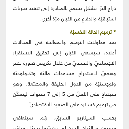
ذراع البرّ، بشكلٍ يسمح بالمبادرة إلى تنفيذ ضربات
استباقيّة والدفاع عن الكيان مرّة أخرى.
* ترميم الحالة النفسيّة
بعد محاولات الترميم والمعالجة في المجالات
أعلاه، سيسعى الكيان إلى تحقيق الاستقرار
الاجتماعيّ والنفسيّ من خلال تكريس صورة نصر
وهميّ لاستدراج مساعدات ماليّة وتكنولوجيّة
ولوجستيّة من الدول الحليفة والمطبّعة. وهو
سيحتاج على الأقلّ من 5 إلى 7 سنوات ليتمكّن
من ترميم خسائره على الصعيد الاقتصاديّ.
بحسب السيناريو السابق، ربّما سيتعافى
مستوطنو الكيان الذين لم يتضرّروا بشكلٍ مباشر