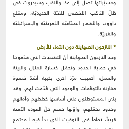
ومسيّراتها تصل إلى عكا والنقب وسيدروت في
ظلّ التأهّب الأقصى للقبّة الحديديّة، ومقلع
داوود، والأقمار الصنّاعيّة الأمريكيّة والإسرائيليّة
والغربيّة.
* النازحون الصهاينة دون انتماء للأرض
وجد النازحون الصهاينة أنّ التضحيات التي قدّموها
في حماية الحدود وتحمّل خسارة المنزل والبيئة
والعمل، أصيبت مرّة أخرى بخيبة أشدّ قسوة
مقارنة بالتوقّعات والوعود التي قُدّمت لهم. وقد
بنى المستوطنون على أساسها خططهم وآمالهم
وحدود تحمّلهم، وأوّلها حسم حلّ العودة الآمنة
قريباً، تماماً في التوقيت الذي بدأ فيه المجتمع