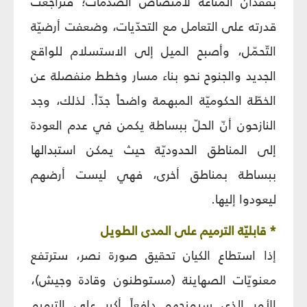
بفقدان المناعة لامتصاص الصدمات؛ فتراجعت
قدرته على التعامل مع التحدّيات، وضعفت أرضيّة
التّحمّل، وأصبح الميل إلى الاستسلام للواقع
الجديد والجنوح نحو بناء مسار وخطط منفصلة عن
الخطّة الحكوميّة المبهمة واضحاً جدّاً. لذلك، وجد
النازحون أنّ الحلّ ببساطة يكمن في عدم العودة
إلى المناطق الحدوديّة حيث يمكن استبدالها
ببساطة بمناطق أخرى، فهي ليست أرضهم
ليعودوا إليها.
* قابليّة الترميم على المدى الطويل
إذا استطاع الكيان تحقيق صورة نصر، سترتفع
معنويّات الصهاينة (مستوطنون وقادة وجيش)،
الأمر الذي سيمنحهم دافعاً أكبر على الترميم