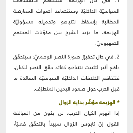
1. في حال الهزيمة: ستتفاقم الانقسامات
السياسيّة الداخليّة وستتصاعد أصوات المعارضة
المطالبة بإسقاط نتنياهو وتحميله مسؤوليّة
الهزيمة، ما يزيد الشرخ بين مكوّنات المجتمع
الصهيونيّ.
2. في حال تحقيق صورة النصر الوهميّ: سيتحقّق
دافع أكبر لتثبيت نتنياهو كقائد حقّق النصر للكيان،
فتتفاقم الخلافات الداخليّة السياسيّة السائدة ما
قبل الحرب حول صعود اليمين المتطرّف.
* الهزيمة مؤشّر بداية الزوال
إذا انهزم الكيان الحرب، لن يكون من المبالغة
القول إنّ كابوس الزوال سيبدأ بالتحقّق فعليّاً،