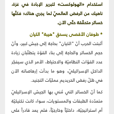
استخدام «الهولوكست» لتبرير الإبادة في غزة،
ناهيك عن الرفض العالميّ لما يجري هناك؛ فكلّها
خسائر متحقّقة حتّى الآن.
* طوفان الأقصى يسحق "هيبة" الكيان
أثبتت الحرب أنّ "الكيان" بحاجة إلى جيش كبير، وأنّ
حجم الخسائر والحاجة إلى بناء القوّة يتطلّبان زيادة
عدد القوّات النظاميّة والاحتياط، الأمر الذي سيفجّر
الداخل الإسرائيليّ، وهو ما بدأت إرهاصاته الآن
في ظلّ رفض الحريديم عمليّات التجنيد.
كما أنّ الخسائر التي مُني بها الجيش الإسرائيليّ
متعدّدة الطبقات والمستويات، سواء كانت تكتيكيّة
أم استراتيجيّة، داخليّاً وخارجيّاً، فلم يعد قادراً على