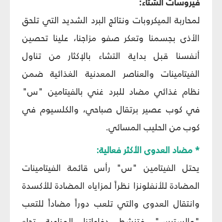
فيروسات الشتاء:
لمحاربة الميكروبات ونتائج البرد الشديد التي تلحق
الأذى بجسمنا وتعكر صفو مزاجنا، علينا تحصين
أنفسنا قبل بداية التشاء بالإكثار من تناول
الفيتامينات والعناصر المعدنية الغذائية ضمن
نظام غذائي مضاد للبرد غني بالفيتامين "س"
في كوب عصير برتقال صباحي، والكلسيوم في
كوب من الحليب المسائي.
* مضاد العدوى الأكثر فعالية:
يحتل الفيتامين "س" رأس قائمة الفيتامينات
المضادة للأنفلونزا نظراً لمزاياه المضادة للأكسدة
وانتقال العدوى والتي تلعب دوراً مضاداً للتعب
"والسترس" فتنشط دفاعاتنا المناعية تجاه