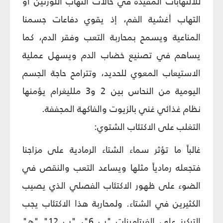
للالتهابات المفيدة في حالات التهاب اللوزتين أو
التهاب أغشية الفم، إذ يقوي دفاعات جسمنا
المناعية ويسمح بمحاربة التعب وفقر الدم، كما
يساهم في تصنيع خضاب الدم ويسهل عملية
الاستيعاب المعوي للحديد، وتترامح حاجة الجسم
اليومية من النحاس بين 2 و3 ملليغرام يؤمنها
نظام غذائي غني بالزيوت والفاكهة المجففة.
التغلب على الاكتئاب الشتوي:
غالباً ما تؤثر سماء الشتاء الرمادية على مزاجنا
فتجعله رمادياً مثلها ويساعد التعب والنقص في
الضوء على ظهور الاكتئاب الفصلي الذي يصيب
الكثيرين في الشتاء. ولمحاربة هذا الاكتئاب يجب
التركيز على الفيتامينات "ب 6"، "ب 12" "ه"