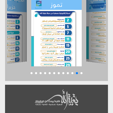
تموز
حزيران
آب