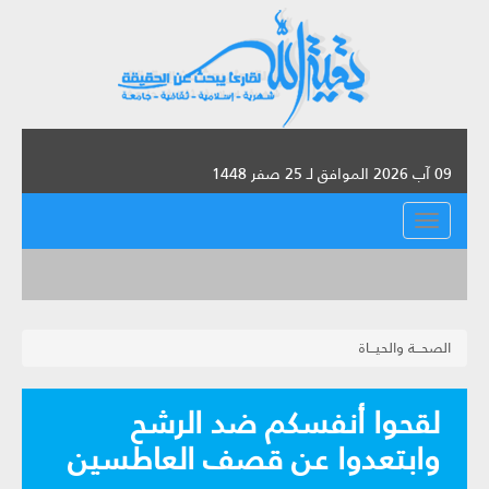
09 آب 2026 الموافق لـ 25 صفر 1448
القائمة
الصحـــة والحيـــاة
لقحوا أنفسكم ضد الرشح
وابتعدوا عن قصف العاطسين‏