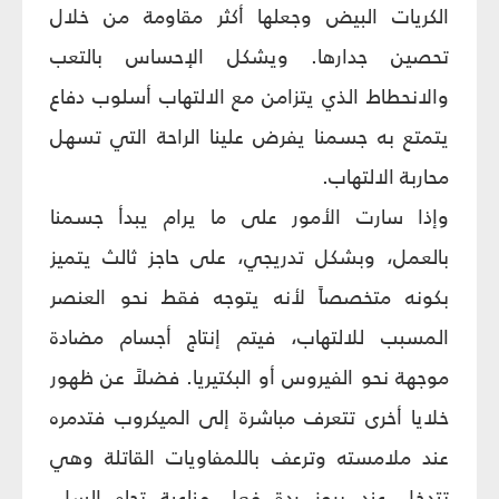
الكريات البيض وجعلها أكثر مقاومة من خلال
تحصين جدارها. ويشكل الإحساس بالتعب
والانحطاط الذي يتزامن مع الالتهاب أسلوب دفاع
يتمتع به جسمنا يفرض علينا الراحة التي تسهل
محاربة الالتهاب.
وإذا سارت الأمور على ما يرام يبدأ جسمنا
بالعمل، وبشكل تدريجي، على حاجز ثالث يتميز
بكونه متخصصاً لأنه يتوجه فقط نحو العنصر
المسبب للالتهاب، فيتم إنتاج أجسام مضادة
موجهة نحو الفيروس أو البكتيريا. فضلاً عن ظهور
خلايا أخرى تتعرف مباشرة إلى الميكروب فتدمره
عند ملامسته وترعف باللمفاويات القاتلة وهي
تتدخل عند بروز ردة فعل مناعية تجاه السل.