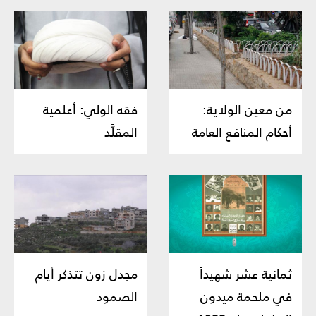
من معين الولاية:
فقه الولي‏: أعلمية
أحكام المنافع العامة
المقلَّد
ثمانية عشر شهيداً
مجدل زون تتذكر أيام
في ملحمة ميدون
الصمود