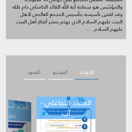
والمؤسّس هو سماحة آية اللَّه القائد الخامنئي دام ظله
وقد اقترن تأسيسه بتأسيس المجمع العالمي لأهل
البيت عليهم السلام الذي يهتم بنشر أفكار أهل البيت
عليهم السلام. ...
الأعداد
الفيديو
الصور
العـــدد التفاعلي -
ــدد التفاعلي -
العـــدد التف
ي -
تموز
حزيران
آب