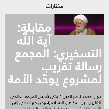
مختارات
مقابلة:
آية اللَّه
التسخيري: المجمع
رسالة تقريب
لمشروع يوحّد الأمة
حوار: محمد ناصر الدين‏ * متى تأسس المجمع العالمي
للتقريب بين المذاهب الإسلامية ومن هو الداعي إلى
تأسيسه؟ تأسّس المجمع قبل حوالي 10 سنوات،