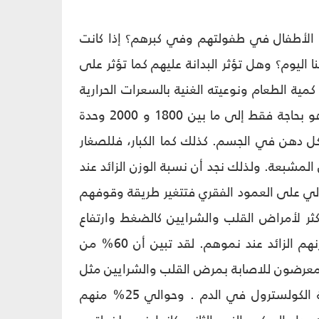
ة الأطفال في طفولتهم وفي كبرهم؟ إذا كانت
 اليوم؟ وهل تؤثر البدانة عليهم كما تؤثر على
ن كمية الطعام ونوعيته الغنية بالسعرات الحرارية
فيصل معدل الاستهلاك اليومي للشخص العادي إلى 2500 وحدة حرارية بينما هو بحاجة فقط إلى ما بين 1800 و 2000 وحدة
شكل دهن في الجسم. كذلك كما الكبار، فللصغار
المشبعة. ولذلك نجد أن نسبة الوزن الزائد عند
تالي على العمود الفقري فتتغير طريقة وقوفهم
ر لأمراض القلب والشرايين كالضغط وارتفاع
نسبة السكري مع تقدمهم في العمر. نعم ، الأطفال أكثر الناس عرضة للتأثر بوزنهم الزائد عند نموهم. لقد تبين أن 60% من
 معرضون للاصابة بمرض القلب والشرايين مثل
ارتفاع نسبة الانسولين في الدم ، ارتفاع الضغط الشرياني أو إلى ارتفاع نسبة الكولسترول في الدم . وحوالي 25% منهم