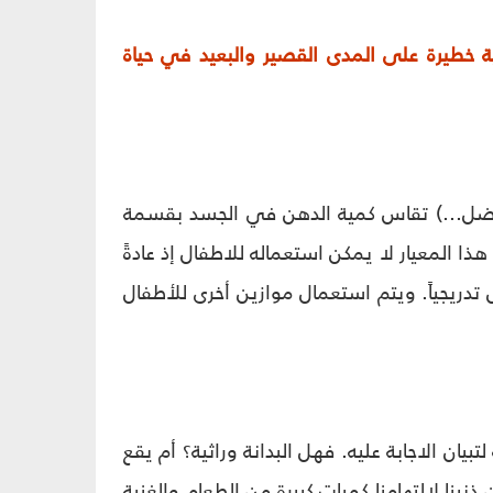
نبية خطيرة على المدى القصير والبعيد في حياة
العضل...) تقاس كمية الدهن في الجسد بقسمة
كلغ على تربيع الطول بالمتر BMI = weight(kg) height(m2) ولكن هذا المعيار لا يمكن استعماله للاطفال إذ عادةً
دريجياً. ويتم استعمال موازين أخرى للأطفال
تبيان الاجابة عليه. فهل البدانة وراثية؟ أم يقع
نبنا لالتهامنا كميات كبيرة من الطعام والغنية