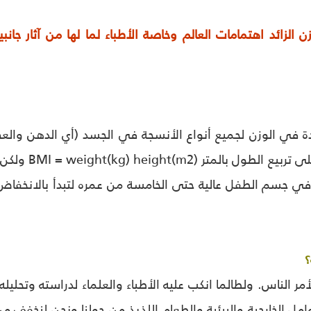
زن الزائد اهتمامات العالم وخاصة الأطباء لما لها من آثار جا
يادة في الوزن لجميع أنواع الأنسجة في الجسد (أي الدهن و
وزن الجسد بال
ي جسم الطفل عالية حتى الخامسة من عمره لتبدأ بالانخفاض ت
؟
ر الناس. ولطالما انكب عليه الأطباء والعلماء لدراسته وتحليله ل
ل الخارجية والبيئية والطعام اللذيذ من حولنا ونحن لنخفف من ذ