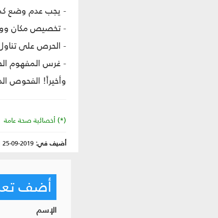
- يجب عدم وضع كمي
- تخصيص مكان ووقت 
- الحرص على تناول
- غرس المفهوم الص
وأخيراً! الفحوص الد
(*) أخصائية صحة عامة
أضيف في:
2019-09-25
|
أضف تعليق
الإسم