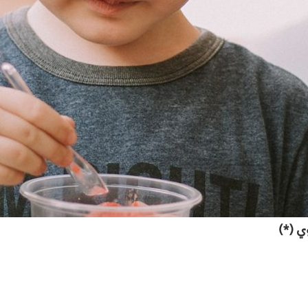
ي (*)