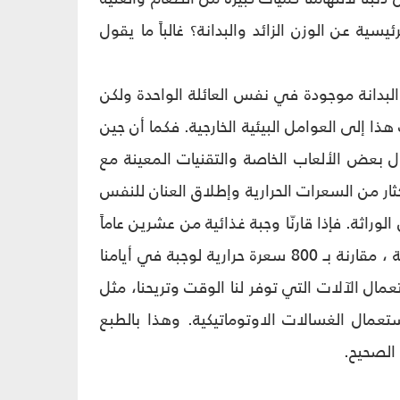
سية عن الوزن الزائد والبدانة؟ غالباً ما يقول
البدانة موجودة في نفس العائلة الواحدة ولكن
 إلى العوامل البيئية الخارجية. فكما أن جين
ال بعض الألعاب الخاصة والتقنيات المعينة مع
ثار من السعرات الحرارية وإطلاق العنان للنفس
راثة. فإذا قارنّا وجبة غذائية من عشرين عاماً
مضت ووجبة غذائية لأيامنا هذه فقد نفاجأ أن نسبة الوجبة كانت 250 سعرة حرارية ، مقارنة بـ 800 سعرة حرارية لوجبة في أيامنا
عمال الآلات التي توفر لنا الوقت وتريحنا، مثل
تعمال الغسالات الاوتوماتيكية. وهذا بالطبع
الصحيح.