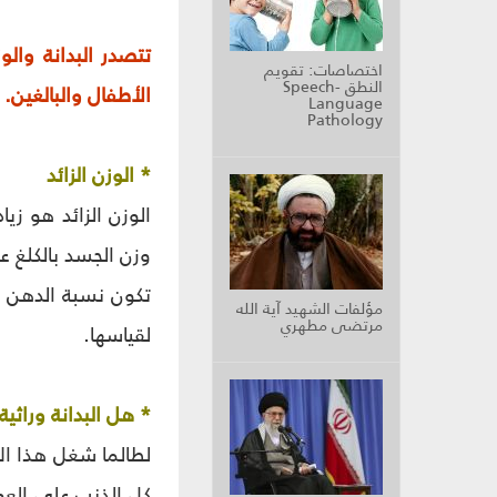
تتصدر البدانة والو
اختصاصات: تقويم
النطق Speech-
الأطفال والبالغين.
Language
Pathology
* الوزن الزائد
الوزن الزائد هو ز
تكون نسبة الدهن ف
مؤلفات الشهيد آية الله
مرتضى مطهري
لقياسها.
* هل البدانة وراثية
لطالما شغل هذا الأم
كل الذنب على العوام