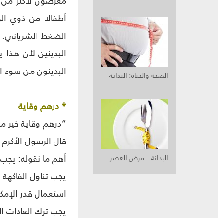
أطفالاً من ذوي ال
الضغط الشرياني. 
البدينين لأن هذا ي
البدينون من سوء ا
الصحة والحياة: البدانة
* درهم وقاية
“درهم وقاية خير من
قال الرسول الأكرم 
أهم ما نقوله: يجب 
البدانة.. مرض العصر
يجب تناول الفاكهة 
استعمال قدر الإمك
يجب ترك العادات ال