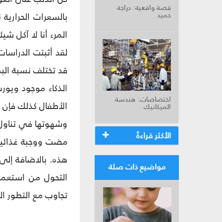
قصة واقعية: دراجة
حميد
بالسعرات الحرارية ن
المرء أنا لا آكل شي
لقد أثبتت الدراسا
قد تختلف نسبة الب
الذكاء موجود ويور
اختصاصات: هندسة
الأطفال كذلك فإن م
الميكانيك
وشهوتها في تناول ا
الأكثر قراءةً
هذه. بالاضافة إلى 
مواضيع ذات صلة
التحول من استعمال
تجاوب مع التطور ال