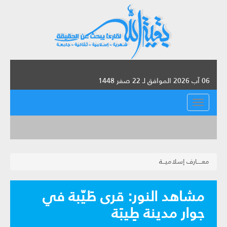
06 آب 2026 الموافق لـ 22 صفر 1448
القائمة
معـــــارف إسلاميـــة
مشاهد النور: قرى طَيّبة في
جوار مدينة طِيبَة