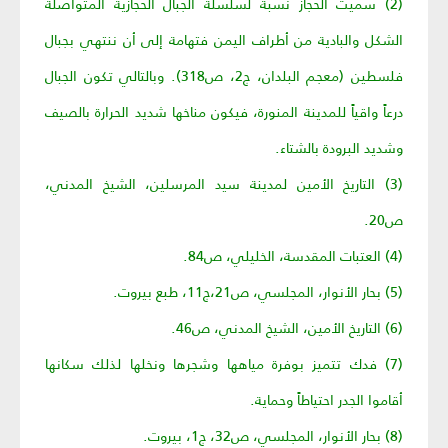
(2) سميت الحجاز نسبة لسلسلة الجبال الحجازية المتواصلة
الشكل والبادية من أطراف اليمن فتهامة إلى أن ننتهي بجبال
فلسطين (معجم البلدان، ج2، ص318). وبالتالي تكون الجبال
درعاً واقياً للمدينة المنورة، فيكون مناخها شديد الحرارة بالصيف
وشديد البرودة بالشتاء.
(3) التاريخ الأمين لمدينة سيد المرسلين، الشيخ المدني،
ص20.
(4) العتبات المقدسة، الخليلي، ص84.
(5) بحار الأنوار، المجلسي، ص21،ج11، طبع بيروت.
(6) التاريخ الأمين، الشيخ المدني، ص46.
(7) فدك تتميز بوفرة مياهها وشجرها ونخلها لذلك سكانها
أقاموا الجدر احتياطاً وحماية.
(8) بحار الأنوار، المجلسي، ص32، ج1، بيروت.