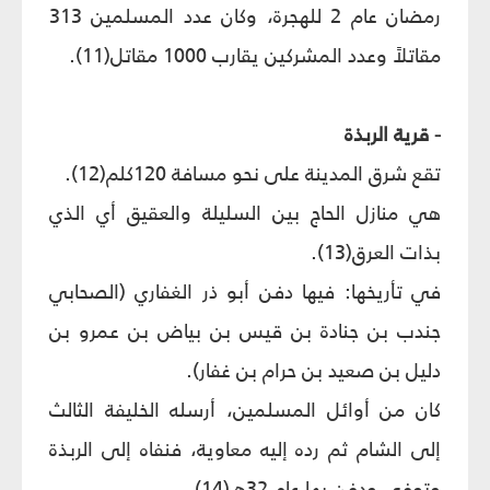
رمضان عام 2 للهجرة، وكان عدد المسلمين 313
مقاتلاً وعدد المشركين يقارب 1000 مقاتل(11).
- قرية الربذة
تقع شرق المدينة على نحو مسافة 120كلم(12).
هي منازل الحاج بين السليلة والعقيق أي الذي
بذات العرق(13).
في تأريخها: فيها دفن أبو ذر الغفاري (الصحابي
جندب بن جنادة بن قيس بن بياض بن عمرو بن
دليل بن صعيد بن حرام بن غفار).
كان من أوائل المسلمين، أرسله الخليفة الثالث
إلى الشام ثم رده إليه معاوية، فنفاه إلى الربذة
وتوفي ودفن بها عام 32هـ(14).