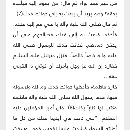
من خيبر عقد لواء ثم قال: من يقوم إليه فيأخذه
بحقه؟ وهو يريد أن يبعث به إلى حوائط فدك(7)..
ثم قال صلى الله عليه وآله يا علي قم إليه فخذه،
فأخذه، فبعث به إلى فدك فصالحهم على أن
يحقن دماءهم. فكانت فدك للرسول صلى الله
عليه وآله خاصاً خالصاً. فنزل جبرئيل عليه السلام
فقال: إن الله عز وجل يأمرك أن تؤتي ذا القربى
حقه...
قال: فاطمة، فأعطها حوائط فدك وما لله ولرسوله
فيها، فدعا رسول الله صلى الله عليه وآله فاطمة
وكتب لها كتاباً بذلك(8). قال أمير المؤمنين عليه
السلام: "بلى كانت في أيدينا فدك من كل ما
أظلته السماء فشحت عليها نفوس قوم، وسخت