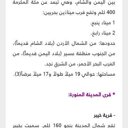
بين اليمن والشام، وهي تبعد عن مكة المكرمة
400 كلم وتقع قرب ميناءَين بحريين:
1 ميناء ينبع.
2 ميناء رابغ.
حدودها: من الشمال الأردن (بلاد الشام قديماً)،
من الجنوب منطقة عسير (بلاد اليمن قديماً)، من
الغرب البحر الأحمر، من الشرق نجد.
مساحتها: حوالي 19 ميلاً طولاً و17 ميلاً عرضاً(3).
* قرى المدينة المنورة:
- قرية خيبر
تقع شمال المدينة بنحو 160 كلم. سميت بخيبر