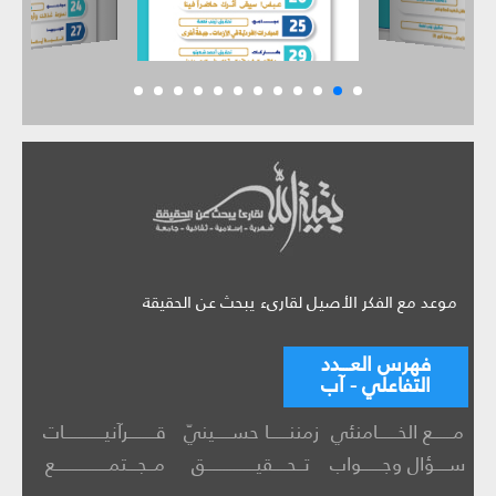
موعد مع الفكر الأصيل لقارىء يبحث عن الحقيقة
فهرس العـــدد
التفاعلي - آب
مــــــع الخــــــامنئي
زمننــــــا حســـــينيّ
قــــــــرآنيــــــــــــات
ســــؤال وجــــــواب
تــحــــقيـــــــــــــــق
مــجـــتمــــــــــــــــع