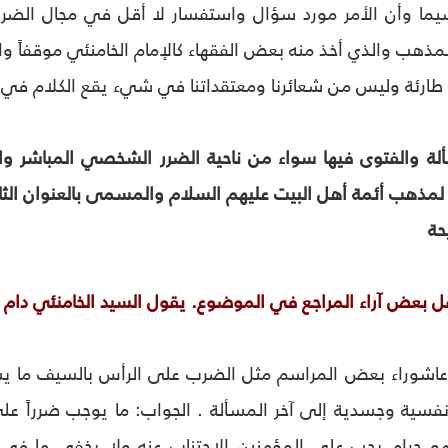
يما وأن الأمر مورد سؤال واستفسار لا أقل في مجال الض
ذهب والذي أخذ منه بعض الفقهاء كالإمام الخامنئي موقفاً واض
ة طارئة وليس من شعائرنا ومعتقداتنا في شي‏ء يقع الكلام في
لة والفتوى فيها سواء من ناحية الضرر الشخصي المباشر وا
 لمذهب أئمة أهل البيت عليهم السلام والمسمى بالعنوان الثا
حة
عاشوراء بعض المراسم مثل الضرب على الرأس بالسيف ما يسمى
نفسية وجسدية إلى آخر المسألة . الجواب: ما يوجب ضرراً عل
و حرام يجب على المؤمنين الاجتناب عنه ولا يخفى ما في ك