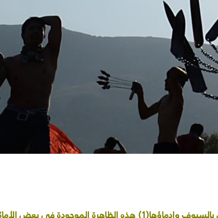
وهو ضرب الرؤوس بالسيوف وإدماؤها(1) هذه الظاهرة الموجو