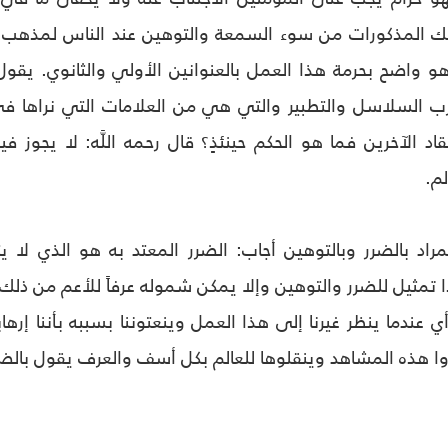
ك المذكورات من سوء السمعة والتوهين عند الناس لمذهب أه
رب السلاسل والتطبير والتي هي من العلامات التي نراها في ش
قاد الآخرين فما هو الحكم حينئذٍ؟ قال رحمه اللَّه: لا يجوز في
لم.
راد بالضرر وبالتوهين أجاب: الضرر المعتد به هو الذي لا
ا تمثيل للضرر والتوهين وإلا يمكن شموله عرفاً للأعم من ذل
ي عندما ينظر غيرنا إلى هذا العمل وينعتوننا بسببه بأننا إرها
ا هذه المشاهد وينقلوها للعالم بكل أسف والعرف يقول بالضرر 