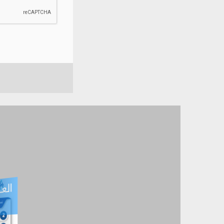
العـ
العـــدد التفاعلي -
آب