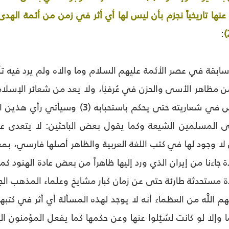
عنها تاريخياً نجزم بأن ليس لها أي أثر في زمن من أئمة الهد
:
 سابقة في عصر الأئمة عليهم السلام وما والاه ولم يرد فيه
مظاهر الأسى والحزن في عُرفنِا، ولا يعد من شعائر الإسلا
الله عنه: لم يرد نص في شعاريته حتى يح
ى المسلمين الشيعة وكما يقول بعض الباحثين: لا يتعدى عم
لا وجود لها في كتب اللغة العربية والظاهر أصلها فارسي، بم
 جاءنا من إيران الذي ورد إليها ظاهراً من بعض عادة الهنود ك
ادة مستحدثة طارئة حتى عن زمان كبار مشايخ وعلماء المذهب 
م اللَّه من العظماء أنه لا يوجد لهذه المسألة أي أثر في ك
ا وإلا لو كانت لسُئِلوا عنها وعن حكمها كما يفعل المؤمنون ال