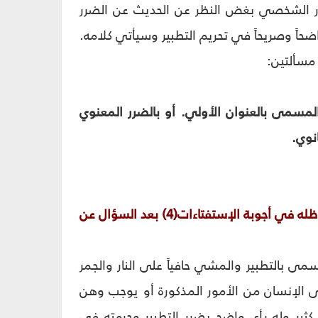
رر الشخصي بغض النظر عن الحديث عن الضرر
حاً وصريحاً في تحريم التطبير وسيأتي كلامه.
 مسألتين:
لمسمى بالعنوان الأولي. أو بالضرر المعنوي
نوي.
أما في الأولى: ننقل بعض آراء المراجع في الموضوع. يقول السيد الخامنئي دام ظله في أجوبة الإستفتاءات(4) بعد السؤال عن
 بالتطبير والمشي حافياً على النار والجمر
ى الإنسان من الأمور المذكورة أو يوجب وهن
ثير وله رأي واضح بضرر التطبير وحرمته في