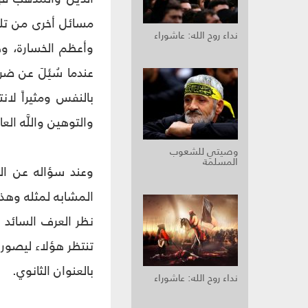
مسائل أخرى من تل
نداء روح الله: عاشوراء
عندما سُئِلَ عن ض
بالنفس ومثيراً لانت
والتوهين واللَّه العا
وصيتي للشعوب
المسلمة
وعند سؤاله عن الم
المشابه لمثله وهذ
نظر العرف السائد أ
تنتظر هؤلاء ليصورو
بالعنوان الثانوي.
نداء روح الله: عاشوراء