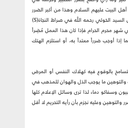
ل البيت عليهم السلام وهذا من أكبر الضرر
وأعظم الخسارة، وهو واضح بحرمة هذا العمل بالعنوانين الأولي والثانوي. يقول السيد الخوئي رحمه اللَّه في صراط النجاة(5)
هر محرم الحرام فإذا كان هذا العمل مُضِراً
ما إذا أوجب ضرراً معتداً به، أو استلزم الهتك
 يتسامح بالوقوع فيه كهلاك النفس أو المرض
ك والتوهين ما يوجب الذل والهوان للمذهب في
بيون وسفاكو دماء لذا ترى وسائل الإعلام كلها
والتوهين وعليه نجزم بأن رأيه التحريم لا أقل