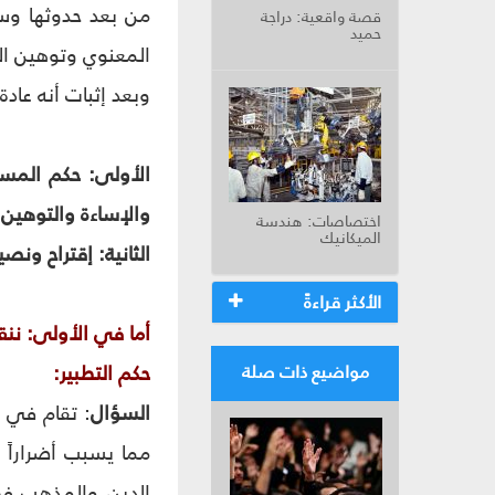
من بعد حدوثها وس
قصة واقعية: دراجة
حميد
المعنوي وتوهين الم
وبعد إثبات أنه عاد
الأولى: حكم المسأ
والإساءة والتوهين
اختصاصات: هندسة
الميكانيك
الثانية: إقتراح ونصي
الأكثر قراءةً
حكم التطبير:
مواضيع ذات صلة
السؤال
: تقام في 
مما يسبب أضراراً 
الدين والمذهب فه