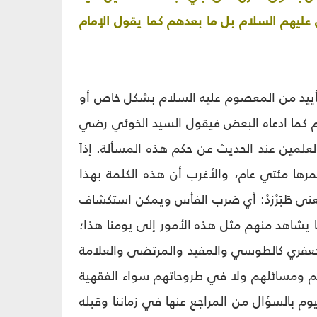
ى عليهم السلام بل ما بعدهم كما يقول الإمام
 تأييد من المعصوم عليه السلام بشكل خاص أو
م كما ادعاه البعض فيقول السيد الخوئي رضي
كم باستحبابه (3) وسيأتي رأي هذين العلمين عند الحديث عن حكم هذه المسألة. إذاً
رها مئتي عام، والأغرب أن هذه الكلمة بهذا
عنى طَبَرْزَدْ: أي ضرب الفأس ويمكن استكشاف
ما يشاهد منهم مثل هذه الأمور إلى يومنا هذا؛
الجعفري كالطوسي والمفيد والمرتضى والعلامة
تبهم ومسائلهم ولا في طروحاتهم سواء الفقهية
يوم بالسؤال من المراجع عنها في زماننا وقبله