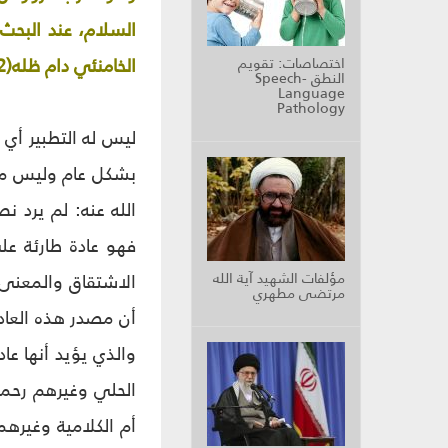
السلام، عند البحث 
الخامنئي دام ظله(2)
اختصاصات: تقويم
النطق Speech-
Language
Pathology
ليس له التطبير أي
بشكل عام وليس من 
فهو عادة طارئة عل
مؤلفات الشهيد آية الله
الاشتقاق والمعنى 
مرتضى مطهري
أن مصدر هذه العادة
والذي يؤيد أنها ع
الحلي وغيرهم رحمه
أم الكلامية وغيرهم