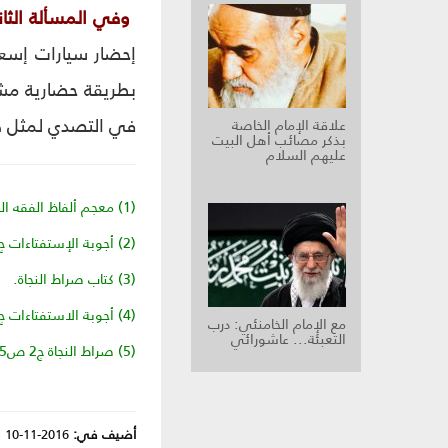
وفي المسألة الثان
إحضار سيارات إسعاف
بطريقة حضارية مشر
في التصدي لمثل هذه
علاقة الإمام الخاصة
بذكر مصائب أهل البيت
عليهم السلام
(1) معجم ألفاظ الفقه الجعفري للدكتور أحمد فتح اللَّه ص‏114.
(2) أجوبة الإستفتاءات ج‏2 ص‏129 م‏385.
(3) كتاب صراط النجاة.
(4) أجوبة الاستفتاءات ج‏2 مسألة 384 ص‏129.
مع الإمام الخامنئي: درب
التعبئة... عاشورائي
(5) صراط النجاة ج‏2 ص‏445 سؤال 1404 و1405.
أضيف في:
2016-11-10
|