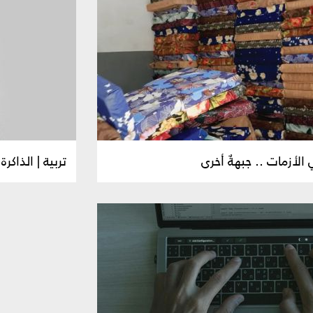
الأزمات .. جبهةٌ أخرى
تربية | الذاكرة