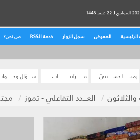
الرئيسية
المعرض
سجل الزوار
خدمة الـRSS
من نحن؟
زمننــــــا حســـــينيّ
قــــــــرآنيــــــــــــات
ســــؤال وجــــــواب
والثلاثون
العـــدد التفاعلي - تموز
مجتمــ