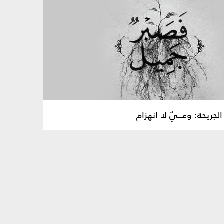
 الجريحة: وعـــيٌ لا انهزام