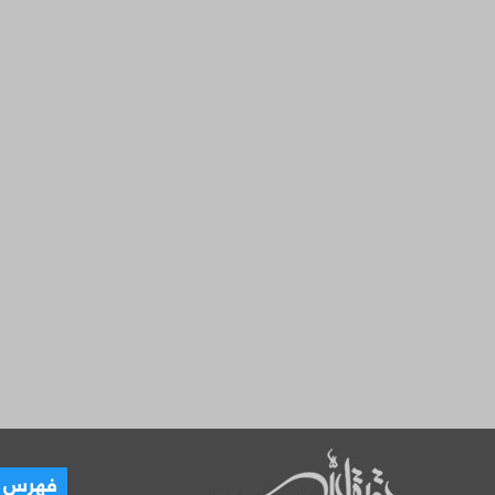
العـ
فهرس ال