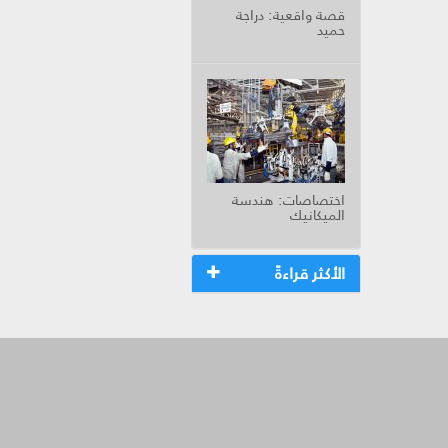
قصة واقعية: دراجة
حميد
اختصاصات: هندسة
الميكانيك
الأكثر قراءةً