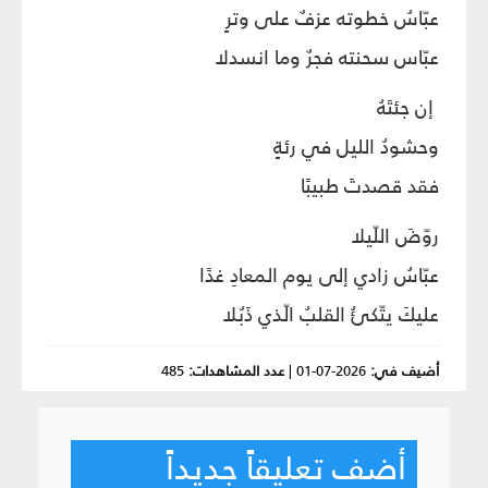
عبّاسُ خطوته عزفٌ على وترٍ
عبّاس سحنته فجرٌ وما انسدلا
إن جئتَهُ
وحشودُ الليل في رئةٍ
فقد قصدتَ طبيبًا
روّضَ اللّيلا
عبّاسُ زادي إلى يوم المعادِ غدًا
عليكَ يتّكئُ القلبُ الّذي ذَبُلا
أضيف في:
2026-07-01
|
عدد المشاهدات:
485
أضف تعليقاً جديداً