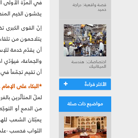
في المرّة الأولى ا
قصة واقعية: دراجة
حميد
يخشون الخيم المنص
إنّ القوى الكبرى 
يتلاحمون من تلقاء 
أن يقدّم خدمة للإسل
والجماعة، فيؤدّي ا
اختصاصات: هندسة
الميكانيك
أن تقيم تجمّعاً في من
الأكثر قراءةً
*البكاء على الإمام
لعلّ المتأثّرين بال
مواضيع ذات صلة
من الدمع أو التوجّه
يعبّئان الشعب لله
الثواب فحسب -علماً