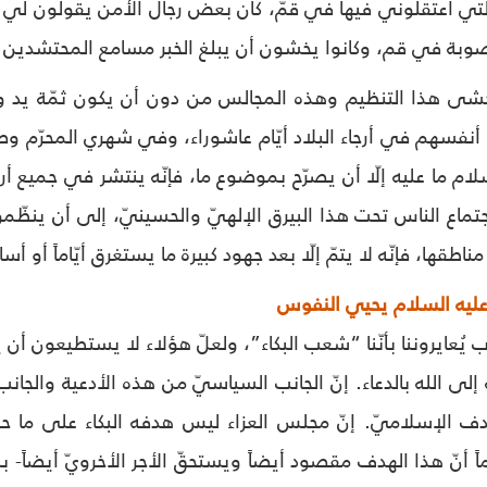
لتي اعتقلوني فيها في قمّ، كان بعض رجال الأمن يقولون لي في ا
وبة في قم، وكانوا يخشون أن يبلغ الخبر مسامع المحتشدين ف
تخشى هذا التنظيم وهذه المجالس من دون أن يكون ثمّة يد واح
أنفسهم في أرجاء البلاد أيّام عاشوراء، وفي شهري المحرّم و
ام ما عليه إلّا أن يصرّح بموضوع ما، فإنّه ينتشر في جميع أرج
جتماع الناس تحت هذا البيرق الإلهيّ والحسينيّ، إلى أن ينظّمو
اطقها، فإنّه لا يتمّ إلّا بعد جهود كبيرة ما يستغرق أيّاماً أو أساب
 عليه السلام يحيي النفوس
غرب يُعايروننا بأنّنا “شعب البكاء”، ولعلّ هؤلاء لا يستطيعون أ
 إلى الله بالدعاء. إنّ الجانب السياسيّ من هذه الأدعية والجانب ا
دف الإسلاميّ. إنّ مجلس العزاء ليس هدفه البكاء على ما ح
 أنّ هذا الهدف مقصود أيضاً ويستحقّ الأجر الأخرويّ أيضاً- 