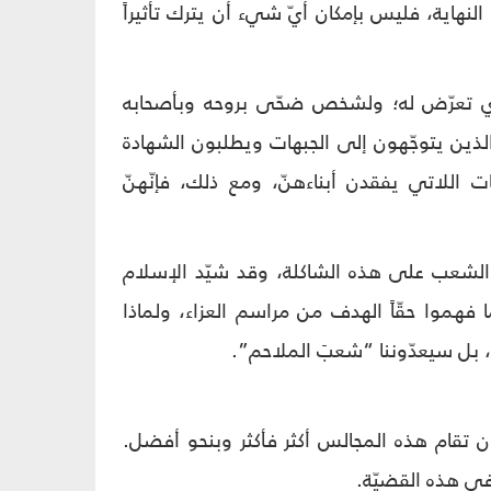
هاية، فليس بإمكان أيّ شي‏ء أن يترك تأثيراً
الذي تعرّض له؛ ولشخص ضحّى بروحه وبأصحابه
لذين يتوجّهون إلى الجبهات ويطلبون الشهادة
 اللاتي يفقدن أبناءهنّ، ومع ذلك، فإنّهنّ
 الشعب على هذه الشاكلة، وقد شيّد الإسلام
 فهموا حقّاً الهدف من مراسم العزاء، ولماذا
ء”، بل سيعدّوننا “شعبَ الملاحم”.
ن تقام هذه المجالس أكثر فأكثر وبنحو أفضل.
 في هذه القضيّة.