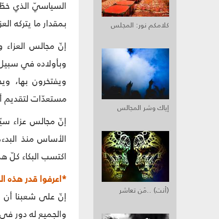
السياسيّ الذي خطّط
بمقدار ما يتركه الع
كلامكم نور: المجلس‏
إنّ مجالس العزاء 
وبأولاده في سبيل 
ويفتخرون بها، ويح
مستعدّات لتقديم أبن
إياك وشر المجالس
إنّ مجالس عزاء سي
الأساس منذ البدء، 
اكتسب البكاء كلّ هذ
*اعرفوا قدر هذه ا
(أنت) ..مَن تعاشر
إنّ على شعبنا أن 
والجميع له دور في ذ