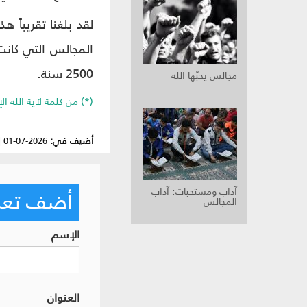
لقد بلغنا تقريباً 
المجالس التي كانت
2500 سنة.
مجالس يحبّها الله
(*) من كلمة لآية الله الإمام الخمينيّ ق
أضيف في:
2026-07-01
|
آداب ومستحبات‏: آداب
أضف تعليق
المجالس‏
الإسم
العنوان