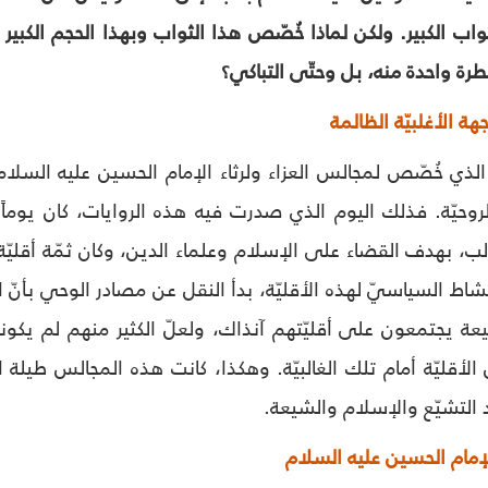
اب الكبير. ولكن لماذا خُصّص هذا الثواب وبهذا الحجم الكبير 
طرة واحدة منه، بل وحتّى التباكي؟
 الأغلبيّة الظالمة
ب الذي خُصّص لمجالس العزاء ولرثاء الإمام الحسين عليه الس
الروحيّة. فذلك اليوم الذي صدرت فيه هذه الروايات، كان يوماً ك
لب، بهدف القضاء على الإسلام وعلماء الدين، وكان ثمّة أقليّة
اط السياسيّ لهذه الأقليّة، بدأ النقل‏ عن مصادر الوحي بأنّ ا
عة يجتمعون على أقليّتهم آنذاك، ولعلّ الكثير منهم لم يكو
قليّة أمام تلك الغالبيّة. وهكذا، كانت هذه المجالس طيلة التا
التشيّع والإسلام والشيعة.
إمام الحسين عليه السلام