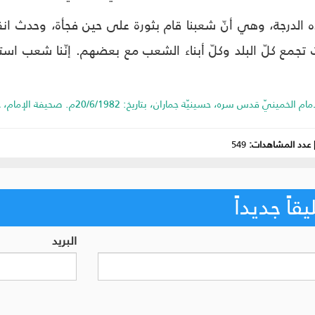
هذه الدرجة، وهي أنّ شعبنا قام بثورة على حين فجأة، وحدث ان
 تجمع كلّ البلد وكلّ أبناء الشعب مع بعضهم. إنّنا شعب اس
دس سره، حسينيّة جماران، بتاريخ: 20/6/1982م. صحيفة الإمام، ج ‏16، ص 262 - 266.
عدد المشاهدات:
549
اً جديداً
البريد