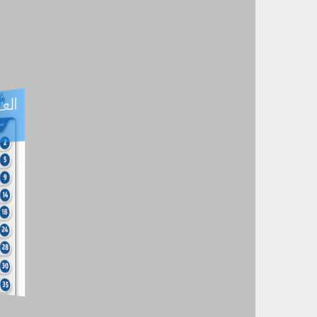
العـ
العـــدد التفاعلي -
آب