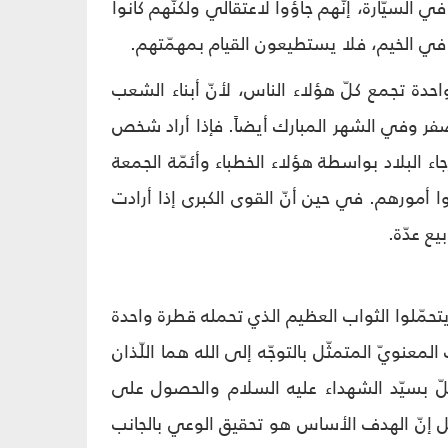
لسيّارة، إنّهم جاؤوا لاعتقالي ولكنّهم كانوا
ي الخيم، فلا يستطيعون القيام بمهمّتهم.
دة تجمع كلّ هؤلاء الناس، لأنّ أبناء الشعب
صفر وفي الشهر المبارك أيضاً. فإذا أراد شخص
اء البلاد بواسطة هؤلاء الخطباء وأئمّة الجمعة
ا أمورهم. في حين أنّ القوى الكبرى إذا أرادت
يع عدّة.
ن يتحمّلوا الثواب العظيم الذي تحمله قطرة واحدة
لمعنويّ المتمثّل بالتوجّه إلى الله هما اللّذان
لّ بسيّد الشهداء عليه السلام والحصول على
بل إنّ الهدف الأساس هو تحقيق الوعي بالجانب