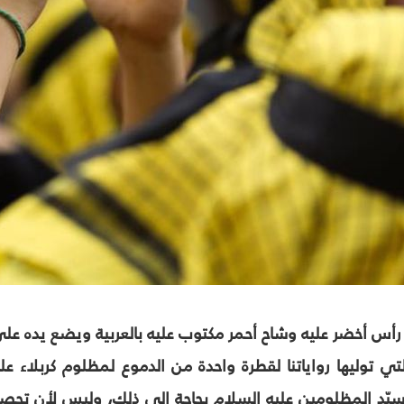
س أخضر عليه وشاح أحمر مكتوب عليه بالعربية ويضع يده عل
التي توليها رواياتنا لقطرة واحدة من الدموع لمظلوم كربلاء علي
يّد المظلومين عليه السلام بحاجة إلى ذلك، وليس لأن تحص