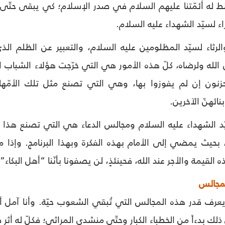
 له أئمّتنا عليهم السلام في صدر الإسلام؛ كي يبقى حتّى الن
زاء لسيّد الشهداء عليه السلام.
والرثاء لسيّد المظلومين عليه السلام، والتعبير عن الظلم 
الله ولرضاه، كلّ هذه الأمور هي التي خرّجت هؤلاء الشباب ا
زنون إن لم يفوزوا بها، وهي التي تصنع مثل تلك الأمّهات
ائهنّ الآخرين.
ّد الشهداء عليه السلام ومجالس الدعاء هي التي تصنع هذا
بحيث يمضي إلى الأمام بهذه الفكرة وبهذا البرنامج. وإذا ما
ه القيمة والأجر عند الله، فحينئذٍ، لن يصفونا بأنّنا “أهل البكا
لمجالس
يعرف قدر هذه المجالس التي تُبقي الشعوب حيّة. وأنا آمل أ
لك بدءاً من الخطباء الكبار وحتّى منشدي المراثي؛ فكلّ له أثر