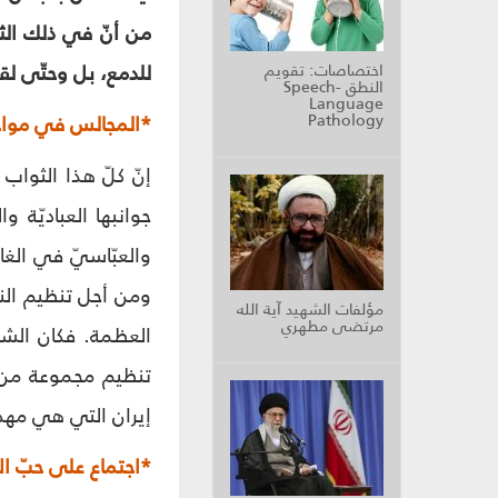
من أنّ في ذلك الثو
للدمع، بل وحتّى لق
اختصاصات: تقويم
النطق Speech-
Language
Pathology
*المجالس في مواجهة
إنّ كلّ هذا الثوا
جوانبها العباديّة و
والعبّاسيّ في الغا
ومن أجل تنظيم النش
مؤلفات الشهيد آية الله
مرتضى مطهري
العظمة. فكان الشي
تنظيم مجموعة من الأ
إيران التي هي مهد 
*اجتماع على حبّ ال