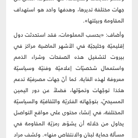
جهات مختلفة تديرها، وهدفها واحد هو استهداف
المقاومة وبيئتها».
وأضاف: «بحسب المعلومات، فقد استحدثت دول
إقليميّة وخليجيّة في الأشهر الماضية مراكز في
بيروت لتشغيل هذه الصفحات وشراء الذمم
واستعمال شخصيّات إعلاميّة وفنيّة وسياسيّة
معروفة لهذه الغاية. كما أنّ جهات مصرفيّة تدعم
هكذا توجّهات وتموّلها، فضلاً عن دور اليمين
المسيحيّ، بتوجّهاته الفكريّة والثقافيّة والسياسيّة
المختلفة، في إنشاء محتوى على مواقع التواصل
يحاول من خلاله أن يشوّه رمزيّة المقاومة في
مسألة حماية لبنان والانتقاص منها». وكشف مراد