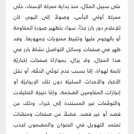
على سبيل المثال، منذ بداية معركة الإسناد، حتّى
معركة أولي البأس، وصولاً إلى اليوم، كان
للإعلام دور بارز جدّاً، سواء بتظهير صورة المقاومة
أو بالهجوم عليها وتثبيط معنويات جمهورها. وقد
ظهر في صفحات وسائل التواصل نشاط بارز في
هذا المجال، ولا يزال، بموازاة صفحات إخباريّة
تابعة لهواة، إمّا بسبب عدم توخّي الدقّة، أو نقل
الأخبار والأحداث السلبيّة دون تلك الإيجابيّة أو
إنجازات المقاومين الضخمة، وإمّا نتيجة التحليلات
والتوقّعات غير المستندة إلى خبراء، وذلك عن
قصد أو غير قصد. فضلاً عن صفحات ومنصّات
تعتمد التهويل في العنوان والمضمون لجذب