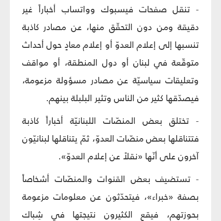
- تنقل صفحات فيسبوك وواتساب أخباراً غير
دقيقة ومن دون التحقّق منها، عن مصادر كاذبة
تنسبها إلى إعلام العدوّ أو إعلام معادٍ حول أحداث
متوقّعة في لبنان أو دول المنطقة، أو مواقف
وتعليقات سياسيّة عن مصادر مسؤولة مزعومة،
فيصدّقها كثير من الناس وتثير البلبلة بينهم.
- تختلق بعض المنصّات اللبنانيّة أخباراً كاذبة
فتتناقلها بعض منصّات العدوّ، ثمّ يتناقلها لبنانيّون
آخرون على أنّها «نقلاً عن إعلام العدوّ».
- تستضيف بعض القنوات والمنصّات أشخاصاً
بصفة «خبراء»، فيتحدّثون عن معلومات مزعومة
بحوزتهم، فيقع الكثيرون نتيجتها في شِباك