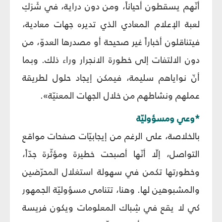
أنّهم يسقطون أحياناً، ومن دون دراية، في شَرَكِ
لعبة الإعلام المعادي الذي تديره جهات معادية،
فيتناقلون أخباراً غير صحيحة أو مصدرها العدوّ، من
دون الالتفات إلى خطورة الانجرار وراء ذلك. وبما
أنّ نواياهم سليمة، فيمكن إيجاد حلول لطريقة
عملهم ونشاطهم من خلال الجهات المعنيّة».
*وعي ومسؤوليّة
بالخلاصة، على الرغم من إيجابيّات صفحات مواقع
التواصل، إلّا أنّها أصبحت خطيرة ومؤثّرة جدّاً،
وخطورتها تكمن في سهولة استغلال المحرّضين
والمشبوهين لها. وهنا، تتنامى مسؤوليّة الجمهور
كي لا يقع في شِباك المعلومات ويكون فريسة