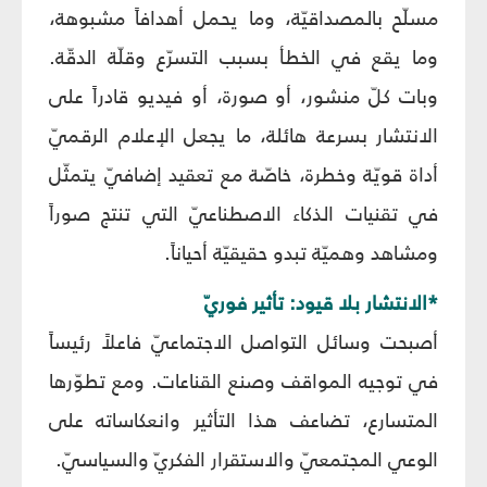
مسلّح بالمصداقيّة، وما يحمل أهدافاً مشبوهة،
وما يقع في الخطأ بسبب التسرّع وقلّة الدقّة.
وبات كلّ منشور، أو صورة، أو فيديو قادراً على
الانتشار بسرعة هائلة، ما يجعل الإعلام الرقميّ
أداة قويّة وخطرة، خاصّة مع تعقيد إضافيّ يتمثّل
في تقنيات الذكاء الاصطناعيّ التي تنتج صوراً
ومشاهد وهميّة تبدو حقيقيّة أحياناً.
*الانتشار بلا قيود: تأثير فوريّ
أصبحت وسائل التواصل الاجتماعيّ فاعلاً رئيساً
في توجيه المواقف وصنع القناعات. ومع تطوّرها
المتسارع، تضاعف هذا التأثير وانعكاساته على
الوعي المجتمعيّ والاستقرار الفكريّ والسياسيّ.