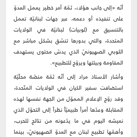
أنّه «إلى جانب هؤلاء، ثمّة أمر خطير يعمل العدوّ
على تنفيذه أو دعمه، عبر جهات لبنانيّة تعمل
بالتنسيق مع (لوبيات) لبنانيّة في الولايات
المتحدة، والتي بدورها تنسّق بشكل مباشر مع
اللوبي الصهيونيّ الذي يدسّ محتوى يستهدف
المقاومة وبيئتها ويروّج للتطبيع».
وأشار الأستاذ مراد إلى أنّه ثمّة منصّة محلّيّة
استضافت سفير الكيان في الولايات المتّحدة،
وقد روّج الإعلام المموّل من الجهة نفسها لهذه
المقابلة وعدّها أمراً طبيعيّاً نظراً إلى التحوّل الذي
نعيشه اليوم في ما يدّعونه من نتائج للحرب،
وأهمّها تطبيع لبنان مع العدوّ الصهيونيّ، بينما