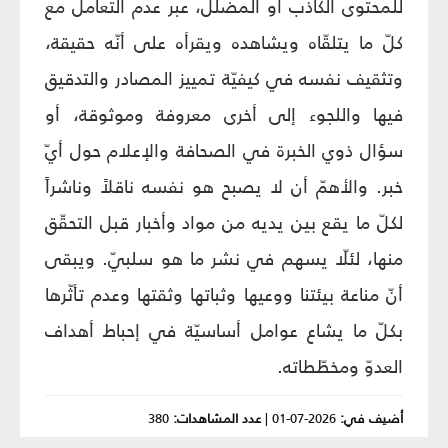
للمحتوى الكاذب أو المضلّل، عبر عدم التعامل مع
كلّ ما يتلقّاه ويشاهده ويقرأه على أنّه حقيقة،
وتثقيف نفسه في كيفيّة تمييز المصادر والتدقيق
فيها واللجوء إلى أخرى معروفة وموثوقة، أو
سؤال ذوي الخبرة في الصحافة والإعلام حول أيّ
خبر. والأهمّ أن لا يصبح هو نفسه ناقلاً وناشراً
لكلّ ما يقع بين يديه من مواد وأخبار قبل التحقّق
منها، لئلّا يسهم في نشر ما هو سلبيّ. ويبقى
أنّ مناعة بيئتنا ووعيها وثباتها وثقتها وعدم تأثّرها
بكلّ ما يشاع عوامل أساسيّة في إحباط أهداف
العدوّ ومخطّطاته.
أضيف في:
2026-07-01
|
عدد المشاهدات:
380