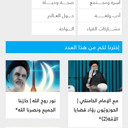
أسرة ومجـــــتمع
صحـــــة وحيـــــــاة
أدب ولغـــــــــة
حــــول العــالم
مشـــــاركات القراء
الــــواحة
إخترنا لكم من هذا العدد
مع الإمام الخامنئي |
نور روح الله | حارَبَنا
الحوزويّون روّاد قضايا
الجميع ونصرنا الله*
الأمّة(2)*