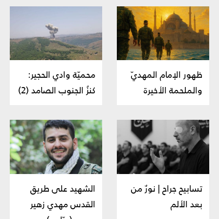
ظهور الإمام المهديّ
محميّة وادي الحجير:
والملحمة الأخيرة
كنزُ الجنوب الصامد (2)
تسابيح جراح | نورٌ من
الشهيد على طريق
بعد الألم
القدس مهدي زهير