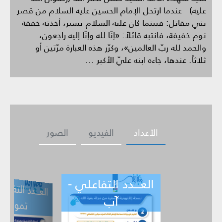
عليه) عندما ارتحل الإمام الحسين عليه السلام من قصر
بني مقاتل: فبينما كان عليه السلام يسير، أخذته خفقة
نوم خفيفة، فانتبه قائلاً: «إنّا لله وإنّا إليه راجعون،
والحمد لله ربّ العالمين»، وكرّر هذه العبارة مرّتين أو
ثلاثاً. عندها، جاءه ابنه عليّ الأكبر ...
الأعداد
الفيديو
الصور
العـــدد التفاعلي -
ــدد التفاعلي -
العـــدد التف
ي -
تموز
حزيران
آب