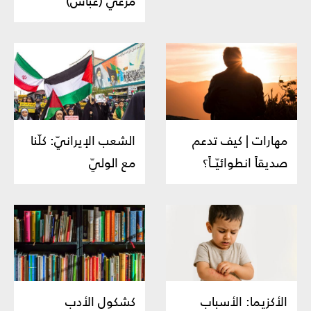
مرعي (عبّاس)
مهارات | كيف تدعم
الشعب الإيرانيّ: كلّنا
صديقاً انطوائيّــاً؟
مع الوليّ
الأكزيما: الأسباب
كشكول الأدب