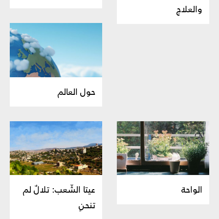
والعلاج
حول العالم
الواحة
عيتا الشّعب: تلالٌ لم
تنحنِ