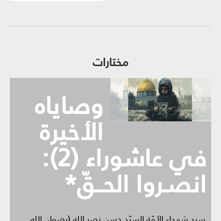
مختارات
وصاياه
الأخيرة
في عاشوراء (2):
انصـروا الحــقّ*
سيد شهداء الأمّة السيّد حسن نصر الله (رضوان الله