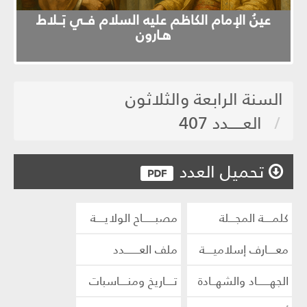
evious
Next
عينُ الإمام الكاظم عليه السلام فــي بَــلاط
هـارون
السنة الرابعة والثلاثون
العـــــدد 407
تحميل العدد
كلمــــة المجـــلة
مصبــــــاح الولايــــة
معــــارف إسلاميــــة
ملف العـــــــدد
الجهــــــاد والشهــادة
تــــاريخ ومنــــاسبات