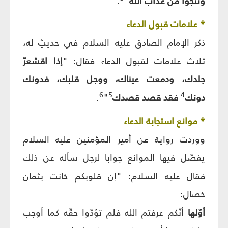
وتنجوا من عذاب الله
"
.
* علامات قبول الدعاء
ذكر الإمام الصادق عليه السلام في حديثٍ له،
ثلاث علامات لقبول الدعاء فقال: "
إذا اقشعرّ
جلدك، ودمعت عيناك، ووجل قلبك، فدونك
6
5
4
دونك
فقد قصد قصدك
"
.
* موانع استجابة الدعاء
ووردت رواية عن أمير المؤمنين عليه السلام
يفصّل فيها الموانع جواباً لرجل سأله عن ذلك
فقال عليه السلام: "إن قلوبكم خانت بثمان
خصال:
أوّلها
أنّكم عرفتم الله فلم تؤدّوا حقّه كما أوجب