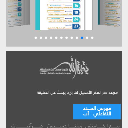
موعد مع الفكر الأصيل لقارىء يبحث عن الحقيقة
فهرس العـــدد
التفاعلي - آب
مــــــع الخــــــامنئي
زمننــــــا حســـــينيّ
قــــــــرآنيــــــــــــات