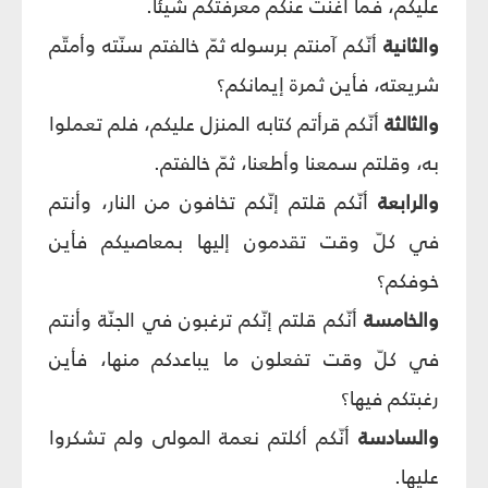
عليكم، فما أغنت عنكم معرفتكم شيئاً.
والثانية
أنّكم آمنتم برسوله ثمّ خالفتم سنّته وأمتّم
شريعته، فأين ثمرة إيمانكم؟
والثالثة
أنّكم قرأتم كتابه المنزل عليكم، فلم تعملوا
به، وقلتم سمعنا وأطعنا، ثمّ خالفتم.
والرابعة
أنّكم قلتم إنّكم تخافون من النار، وأنتم
في كلّ وقت تقدمون إليها بمعاصيكم فأين
خوفكم؟
والخامسة
أنّكم قلتم إنّكم ترغبون في الجنّة وأنتم
في كلّ وقت تفعلون ما يباعدكم منها، فأين
رغبتكم فيها؟
والسادسة
أنّكم أكلتم نعمة المولى ولم تشكروا
عليها.