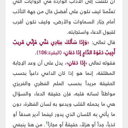
أن نلتفت إلى الآداب الواردة في الروايات التي
تعلّمنا كيف نكون على أفضل حال من جهة التأدّب
أمام جبّار السماوات والأرض، وكيف نكون أقرب
لقبول الدعاء واستجابته.
قال تعالى:
وَإِذَا سَأَلَكَ عِبَادِي عَنِّي فَإِنِّي قَرِيبٌ
﴿
أُجِيبُ دَعْوَةَ الدَّاعِ إِذَا دَعَانِ
(البقرة:186).
﴾
فقوله تعالى
إِذَا دَعَانِ
، يدل على أن وعد الإجابة
﴾
﴿
المطلقة، إنما هو إذا كان الداعي داعياً بحسب
الحقيقة مريداً بحسب العلم الفطري والغريزي
مواطئاً لسانه قلبه، فإن حقيقة الدعاء والسؤال
هي ما يحمله القلب ويدعو به لسان الفطرة، دون
ما يأتي به اللسان الذي يدور كيفما أدير صدقاً أو
1
كذباً، جداً أو هزلاً، حقيقةً أو مجازاً
. من هنا ينبغي