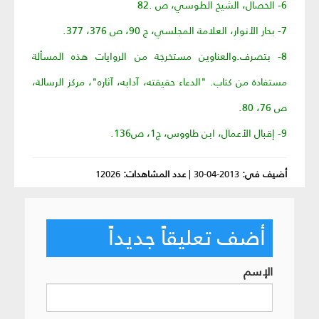
6- الخصال، الشيخ الطوسي، ص .82
7- بحار الأنوار، العلامة المجلسي، ج 90، ص 376، 377.
8- بتصرف.والعناوين مستخرجة من الروايات هذه المسألة
مستفادة من كتاب. "الدعاء حقيقته، آدابه، آثاره"، مركز الرسالة،
ص 76، 80.
9- إقبال الأعمال، ابن طاووس، ج1، ص136.
أضيف في:
2013-04-30
|
عدد المشاهدات:
12026
أضف تعليقاً جديداً
الإسم