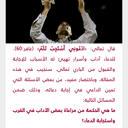
قال تعالى:
ادْعُونِي أَسْتَجِبْ لَكُمْ
(غافر:60).
﴾
﴿
للدعاء آداب وأسرار تهيئ له الأسباب للإجابة
والقبول من الباري تعالى. سنجيب في هذه
المقالة، وباختصار مفيد، عن بعض الأسئلة التي
تعين الداعي في إجابة دعائه، وذلك ضمن
المسائل التالية:
ما هي الحكمة من مراعاة بعض الآداب في القرب
واستجابة الدعاء؟