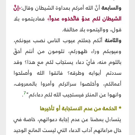
والسابعة
أنَّ الله أمركم بعداوة الشيطان وقال:
إنَّ
﴿
الشيطان لكم عدوّ فاتّخذوه عدواً
فعاديتموه بلا
﴾
قول، وواليتموه بلا مخالفة.
والثامنة
أنّكم جعلتم عيوب الناس نصب عيونكم،
وعيوبكم وراء ظهوركم، تلومون من أنتم أحقّ
باللوم منه، فأيّ دعاء يستجاب لكم مع هذا؟ وقد
سددتم أبوابه وطرقه؟ فاتقوا الله وأصلحوا
أعمالكم، وأخلصوا سرائركم وأمروا بالمعروف،
7
وانهوا عن المنكر فيستجيب الله لكم دعاءكم"
.
* الحكمة من عدم الاستجابة أو تأخيرها
يتساءل بعضنا عن عدم إجابة دعواتهم، خاصة في
حال مراعاتهم آداب الدعاء التي ليست المانع الوحيد