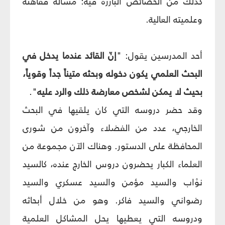
كذلك من الخصائص البارزة فيه: مسألة فقاهته
وعلميته العالية.
أحد المدرسين يقول: "
إنّ القائد عندما يدخل في
البحث العلمي يكون دخوله وبحثه متيناً جداً وقوياً،
بحيث لا يمكن لشخص معارضة ذلك والرد عليه
".
وقد حضر دروسه التي كان يلقيها في البحث
الخارجي، عدد من الفضلاء وآخرون من شورى
المحافظة على الدستور. وهناك الآن مجموعة من
العلماء الكبار يحضرون دروس الخارج عنده، كالسيد
نوْاب والسيد مؤمن والسيد عسكري والسيد
رضواني والسيد فاكر. وهو من خلال أبحاثه
ودروسه التي يعطيها يحل المشاكل العلمية