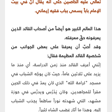
تعالى عليه الخاصين حتّى أنّه يقال أنّ في بيت
الإمام باباً يسمى بباب فقيه إيماني.
هذا العالم الكبير هو أيضاً من أصحاب القائد الذين
يعرفونه حقّ معرفته.
وقد أحبّ أن يعرفنا على بعض الجوانب من
شخصية القائد العظيمة فقال:
إنّني أعرف القائد منذ زمن الدراسة، أي منذ ما
يزيد على ثلاثين عاماً، حيث كان يوجّه الشباب في
مسجد "كرامة الله" الذي كان يعدّ في ذلك الحين
مقراً للمجاهدين. وكان يَدْرُس ويدرِّس في حوزة
مشهد، التي شهدته نوراً ساطعاً يجذب الشباب
إليه. وهذا ما أثار غضب الشاه كثيراً.