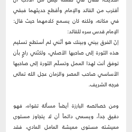
أقترب من القائد والإمام وأقطع حديثهما فبقي
في مكانه، ولكنه كان يسمع كلامهما حيث قال:
الإمام قدس سره للقائد:
إنّ الفرق بيني وبينك هو أنّني لم أستطع تسليم
هذه الثورة إلى صاحبها الأصلي، ولكنّني راجٍ بأن
توفق أنت لهذا العمل وتسلّم الثورة إلى صاحبها
الأساسي صاحب العصر والزمان عجل الله تعالى
فرجه الشريف.
ومن خصائصه البارزة أيضاً مسألة تقواه، فهو
دقيق جداً، ويسعى دائماً أن لا يتجاوز مستوى
معيشته مستوى معيشة العامل العادي، فقد