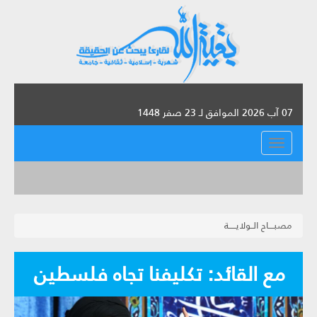
07 آب 2026 الموافق لـ 23 صفر 1448
القائمة
مصبــــاح الــولايـــــة
مع القائد: تكليفنا تجاه فلسطين‏