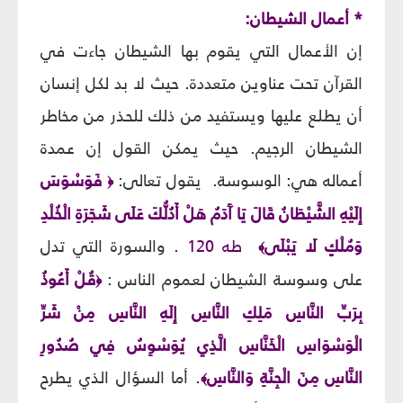
* أعمال الشيطان:
إن الأعمال التي يقوم بها الشيطان جاءت في
القرآن تحت عناوين متعددة. حيث لا بد لكل إنسان
أن يطلع عليها ويستفيد من ذلك للحذر من مخاطر
الشيطان الرجيم. حيث يمكن القول إن عمدة
أعماله هي: الوسوسة. يقول تعالى:
فَوَسْوَسَ
﴿
إِلَيْهِ الشَّيْطَانُ قَالَ يَا آَدَمُ هَلْ أَدُلُّكَ عَلَى شَجَرَةِ الْخُلْدِ
وَمُلْكٍ لَا يَبْلَى
طه 120
. والسورة التي تدل
﴾
على وسوسة الشيطان لعموم الناس :
قُلْ أَعُوذُ
﴿
بِرَبِّ النَّاسِ مَلِكِ النَّاسِ إِلَهِ النَّاسِ مِنْ شَرِّ
الْوَسْوَاسِ الْخَنَّاسِ الَّذِي يُوَسْوِسُ فِي صُدُورِ
النَّاسِ مِنَ الْجِنَّةِ وَالنَّاسِ
. أما السؤال الذي يطرح
﴾