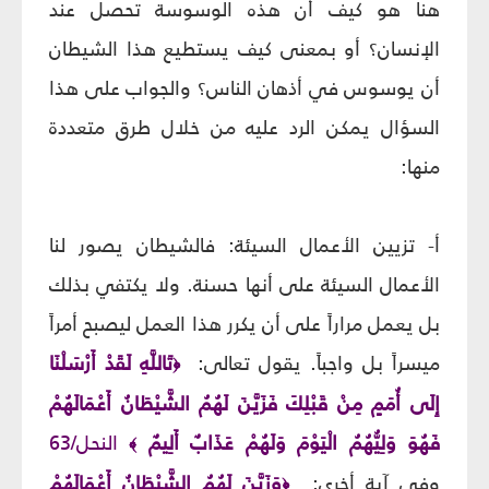
هنا هو كيف أن هذه الوسوسة تحصل عند
الإنسان؟ أو بمعنى كيف يستطيع هذا الشيطان
أن يوسوس في أذهان الناس؟ والجواب على هذا
السؤال يمكن الرد عليه من خلال طرق متعددة
منها:
أ‌- تزيين الأعمال السيئة: فالشيطان يصور لنا
الأعمال السيئة على أنها حسنة. ولا يكتفي بذلك
بل يعمل مراراً على أن يكرر هذا العمل ليصبح أمراً
ميسراً بل واجباً. يقول تعالى:
تَاللَّهِ لَقَدْ أَرْسَلْنَا
﴿
إِلَى أُمَمٍ مِنْ قَبْلِكَ فَزَيَّنَ لَهُمُ الشَّيْطَانُ أَعْمَالَهُمْ
فَهُوَ وَلِيُّهُمُ الْيَوْمَ وَلَهُمْ عَذَابٌ أَلِيمٌ
النحل/63
﴾
وفي آية أخرى:
وَزَيَّنَ لَهُمُ الشَّيْطَانُ أَعْمَالَهُمْ
﴿