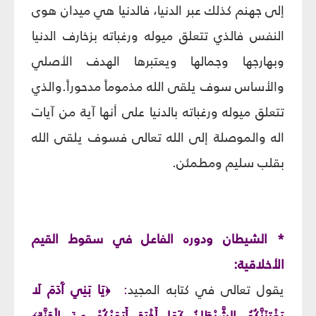
إلى جهنم كذلك عبر الدنيا، فالدنيا هي ميدان هوى
النفس فالذي تتعلق ميوله ورغباته بزخارف الدنيا
وبهارجها وجمالها ويعتبرها الهدف الأصلي
والأساس سوف يلقى الله مذموماً مدحوراً.والذي
تتعلق ميوله ورغباته بالدنيا على أنها آية من آيات
اله والموصلة إلى الله تعالى فسوف يلقى الله
بقلب سليم ومطمئن.
* الشيطان ودوره الفاعل في سقوط القيم
الأخلاقية:
يقول تعالى في كتابه المجيد
:
يَا بَنِي آَدَمَ لَا
﴿
يَفْتِنَنَّكُمُ الشَّيْطَانُ كَمَا أَخْرَجَ أَبَوَيْكُمْ مِنَ الْجَنَّةِ