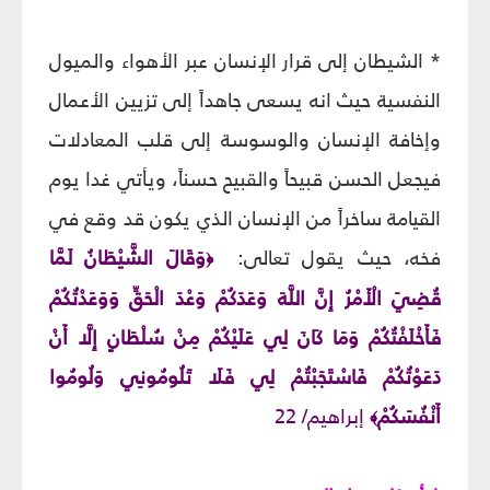
* الشيطان إلى قرار الإنسان عبر الأهواء والميول
النفسية حيث انه يسعى جاهداً إلى تزيين الأعمال
وإخافة الإنسان والوسوسة إلى قلب المعادلات
فيجعل الحسن قبيحاً والقبيح حسناً، ويأتي غدا يوم
القيامة ساخراً من الإنسان الذي يكون قد وقع في
فخه، حيث يقول تعالى:
وَقَالَ الشَّيْطَانُ لَمَّا
﴿
قُضِيَ الْأَمْرُ إِنَّ اللَّهَ وَعَدَكُمْ وَعْدَ الْحَقِّ وَوَعَدْتُكُمْ
فَأَخْلَفْتُكُمْ وَمَا كَانَ لِي عَلَيْكُمْ مِنْ سُلْطَانٍ إِلَّا أَنْ
دَعَوْتُكُمْ فَاسْتَجَبْتُمْ لِي فَلَا تَلُومُونِي وَلُومُوا
أَنْفُسَكُمْ
إبراهيم/ 22
﴾