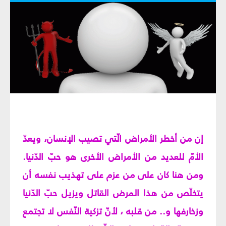
إن من أخطر الأمراض الّتي تصيب الإنسان، ويعدّ
الأمّ للعديد من الأمراض الأخرى هو حبّ الدّنيا.
ومن هنا كان على من عزم على تهذيب نفسه أن
يتخلّص من هذا المرض القاتل ويزيل حبّ الدّنيا
وزخارفها و.. من قلبه ، لأنّ تزكية النّفس لا تجتمع