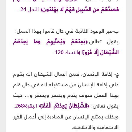
فَصَدَّهُمْ عَنِ السَّبِيلِ فَهُمْ لَا يَهْتَدُونَ
النحل 24 .
﴾
ب-عبر الوعود الكاذبة في حال قاموا بهذا العمل:
يقول تعالى:
يَعِدُهُمْ وَيُمَنِّيهِمْ وَمَا يَعِدُهُمُ
﴿
الشَّيْطَانُ إِلَّا غُرُورًا
النساء 120.
﴾
ج- إخافة الإنسان، فمن أعمال الشيطان انه يقوم
على إخافة الإنسان من مستقبله انه في حال قام
بهذا العمل سوف يندم ويخسر ويفتقر و... حيث
يقول تعالى:
الشَّيْطَانُ يَعِدُكُمُ الْفَقْرَ
البقرة/268
.
﴾
﴿
وبذلك يمتنع الإنسان عن المبادرة إلى أعمال الخير
الاجتماعية والأخلاقية.