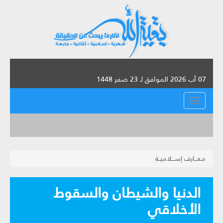
07 آب 2026 الموافق لـ 23 صفر 1448
القائمة
مـعـــارف إســـلاميــة
الدنيا والشيطان والسقوط
الأخلاقي