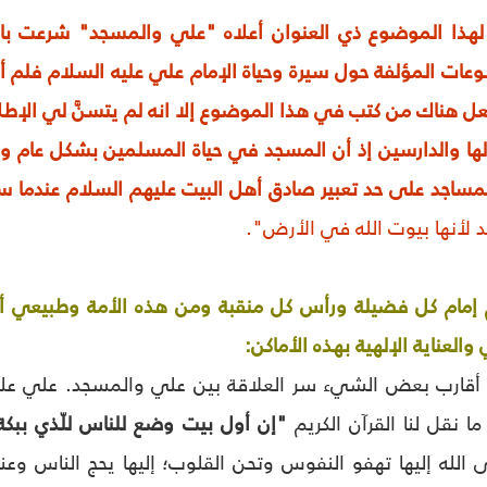
ة لهذا الموضوع ذي العنوان أعلاه "علي والمسجد" شرعت با
عات المؤلفة حول سيرة وحياة الإمام علي عليه السلام فلم أج
عل هناك من كتب في هذا الموضوع إلا انه لم يتسنّ‏َ لي الإطلاع
لها والدارسين إذ أن المسجد في حياة المسلمين بشكل عام و
ساجد على حد تعبير صادق أهل البيت عليهم السلام عندما س
 لأنها بيوت الله في الأرض".
 إمام كل فضيلة ورأس كل منقبة ومن هذه الأمة وطبيعي أن
العناية الإلهية بهذه الأماكن:
قارب بعض الشي‏ء سر العلاقة بين علي والمسجد. علي عليه ا
 نقل لنا القرآن الكريم
"إن أول بيت وضع للناس للّذي ببكة
ى الله إليها تهفو النفوس وتحن القلوب؛ إليها يحج الناس و