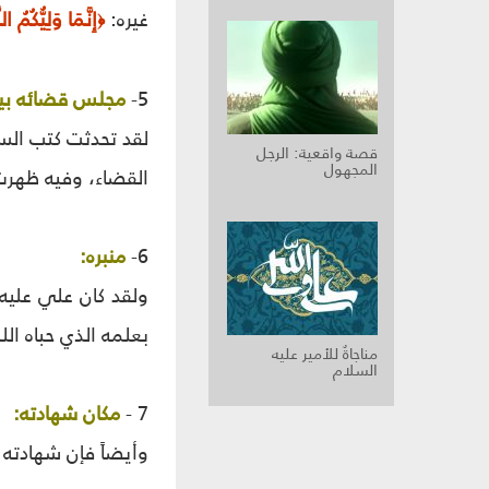
غيره:
إِنَّمَا وَلِيُّكُمُ
﴿
5-
مجلس قضائه بين
لقد تحدثت كتب الس
قصة واقعية: الرجل
المجهول
القضاء، وفيه ظهرت 
6-
منبره:
ولقد كان علي عليه
بعلمه الذي حباه الل
مناجاةٌ للأمير عليه
السلام
7 -
مكان شهادته:
وأيضاً فإن شهادته 