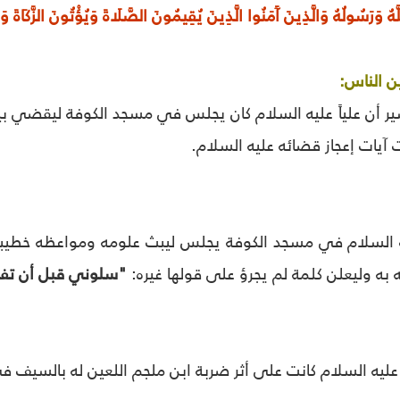
 اللَّهُ وَرَسُولُهُ وَالَّذِينَ آَمَنُوا الَّذِينَ يُقِيمُونَ الصَّلَاةَ وَيُؤْتُونَ الزَّكَاةَ 
 الناس:
ير أن علياً عليه السلام كان يجلس في مسجد الكوفة ليقضي بي
آيات إعجاز قضائه عليه السلام.
 السلام في مسجد الكوفة يجلس ليبث علومه ومواعظه خطيباً و
ه به وليعلن كلمة لم يجرؤ على قولها غيره:
"سلوني قبل أن تف
عليه السلام كانت على أثر ضربة ابن ملجم اللعين له بالسيف 