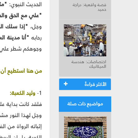
الحديث النبوي:
"مثل
قصة واقعية: دراجة
حميد
"علي مع الحق والح
وجل،
"إذا سلك ال
رحابه
"أنا مدينة ال
وجوهكم شطر علي في
اختصاصات: هندسة
الميكانيك
من هنا استطيع أن أ
الأكثر قراءةً
1-
وليد الكعبة:
فلقد كانت بداية علي
مواضيع ذات صلة
وجل لهذا النور مشر
إثباته الرواة من 
الكعبة، بل إن البع