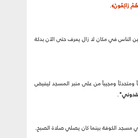
وَهُمْ رَاكِعُونَ
.
﴾
ن الناس في مكان لا زال يعرف حتى الآن بدكة
متحدثاً ومجيباً من على منبر المسجد ليفيض
قدوني"
.
في مسجد الكوفة بينما كان يصلي صلاة الصبح.