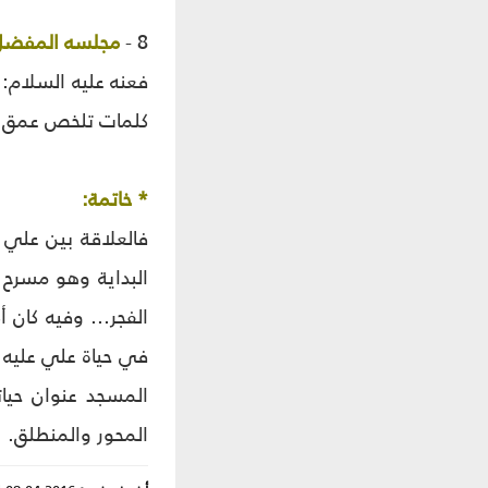
8 -
مجلسه المفضل
فعنه عليه السلام:
كلمات تلخص عمق ال
* خاتمة:
فالعلاقة بين علي 
البداية وهو مسرح 
الفجر... وفيه كان
في حياة علي ‏عليه
المسجد عنوان حيات
المحور والمنطلق.