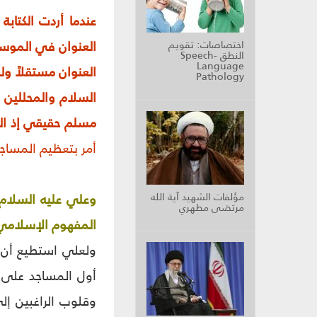
عندما أردت الكتاب
العنوان في الموسو
اختصاصات: تقويم
النطق Speech-
Language
العنوان مستقلاً ول
Pathology
السلام والمحللين 
مسلم حقيقي إذ الم
أمر بتعظيم المساجد
مؤلفات الشهيد آية الله
وعلي عليه السلام
مرتضى مطهري
المفهوم الإسلامي و
ولعلي استطيع أن أ
أول المساجد على ما
وقلوب الراغبين إل