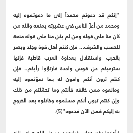
"
إنكم قد دعوتم محمداً إلى ما دعوتموه إليه
ومحمد من أعزّ الناس في عشيرته يمنعه والله من
كان منا على قوله ومن لم يكن منا على قوله منعة
للحسب والشرف... فإن كنتم أهل قوة وجلد وبصر
بالحرب واستقلال بعداوة العرب قاطبة فإنها
سترميكم عن قوس واحدة فارتؤوا رأيكم.. فإن
كنتم ترون أنكم وافون له بما دعوْتموه إليه
ومانعوه ممن خالفه فأنتم وما تحمّلتم من ذلك
وإن كنتم ترون أنكم مسلموه وخاذلوه بعد الخروج
به إليكم فمن الآن فدعوه"
(5).
فأجابوا بخير جواب فبايعهم رسول الله صلى الله