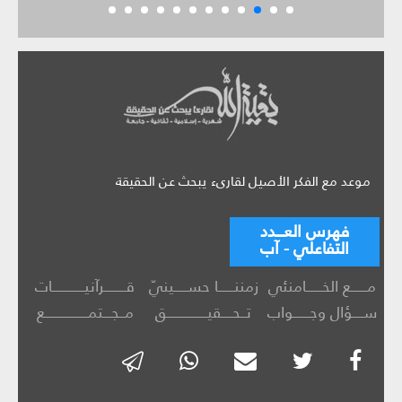
موعد مع الفكر الأصيل لقارىء يبحث عن الحقيقة
فهرس العـــدد
التفاعلي - آب
مــــــع الخــــــامنئي
زمننــــــا حســـــينيّ
قــــــــرآنيــــــــــــات
ســــؤال وجــــــواب
تــحــــقيـــــــــــــــق
مــجـــتمــــــــــــــــع