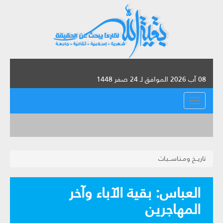
08 آب 2026 الموافق لـ 24 صفر 1448
القائمة
تاريــخ ومـنـاســبـات
العباس: بقية الآباء وآخر
المهاجرين