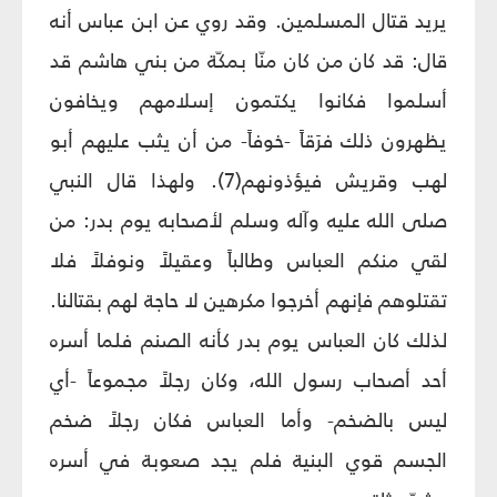
يريد قتال المسلمين. وقد روي عن ابن عباس أنه
قال: قد كان من كان منّا بمكّة من بني هاشم قد
أسلموا فكانوا يكتمون إسلامهم ويخافون
يظهرون ذلك فرَقاً -خوفاً- من أن يثب عليهم أبو
لهب وقريش فيؤذونهم(7). ولهذا قال النبي
صلى الله عليه وآله وسلم لأصحابه يوم بدر: من
لقي منكم العباس وطالباً وعقيلاً ونوفلاً فلا
تقتلوهم فإنهم أخرجوا مكرهين لا حاجة لهم بقتالنا.
لذلك كان العباس يوم بدر كأنه الصنم فلما أسره
أحد أصحاب رسول الله، وكان رجلاً مجموعاً -أي
ليس بالضخم- وأما العباس فكان رجلاً ضخم
الجسم قوي البنية فلم يجد صعوبة في أسره