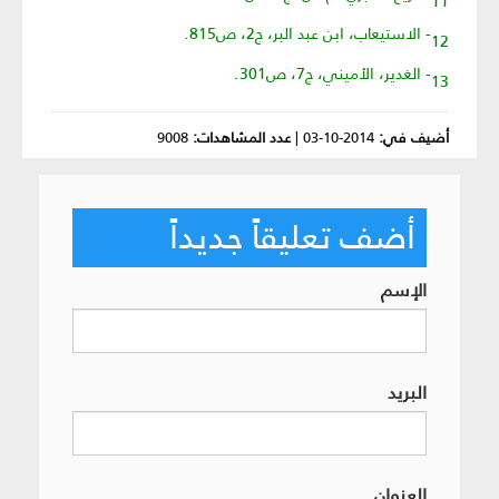
12- الاستيعاب، ابن عبد البر، ج2، ص815.
13- الغدير، الأميني، ج7، ص301.
أضيف في:
2014-10-03
|
عدد المشاهدات:
9008
أضف تعليقاً جديداً
الإسم
البريد
العنوان