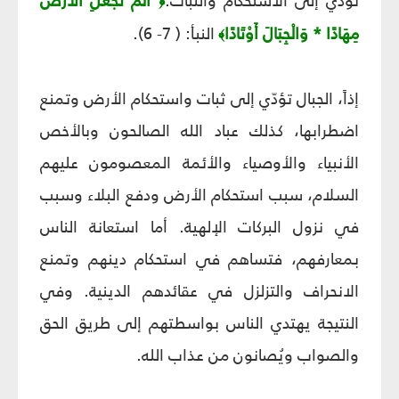
تؤدي إلى الاستحكام والثبات:
أَلَمْ نَجْعَلِ الْأَرْضَ
﴿
مِهَادًا * وَالْجِبَالَ أَوْتَادًا
النبأ: ( 7- 6).
﴾
إذاً، الجبال تؤدّي إلى ثبات واستحكام الأرض وتمنع
اضطرابها، كذلك عباد الله الصالحون وبالأخص
الأنبياء والأوصياء والأئمة المعصومون عليهم
السلام، سبب استحكام الأرض ودفع البلاء وسبب
في نزول البركات الإلهية. أما استعانة الناس
بمعارفهم، فتساهم في استحكام دينهم وتمنع
الانحراف والتزلزل في عقائدهم الدينية. وفي
النتيجة يهتدي الناس بواسطتهم إلى طريق الحق
والصواب ويُصانون من عذاب الله.