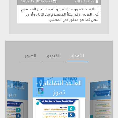
مجلة بقية الله
2014-03-27 14:39:19
السلام عليكم ورحمة الله وبركاته هذا نص المعصوم
أخي الكريم، وقد اجتزأ المعصوم من الآية، وأوردنا
النص كما هو مذكور في المصادر.
الأعداد
الفيديو
الصور
العـــدد التفاعلي -
ــدد التفاعلي -
العـــدد التف
ي -
تموز
حزيران
آب