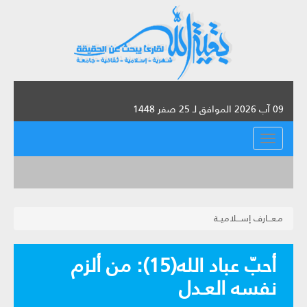
09 آب 2026 الموافق لـ 25 صفر 1448
القائمة
مـعـــارف إســـلاميــة
أحبّ عباد الله(15): من ألزم
نفسه العـدل