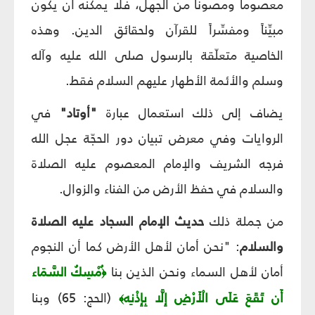
معصوماً ومصوناً من الجهل، فلا يمكنه أن يكون
مبيِّناً ومفسِّراً للقرآن ولحقائق الدين. وهذه
الخاصية متعلّقة بالرسول صلى الله عليه وآله
وسلم والأئمة الأطهار عليهم السلام فقط.
يضاف إلى ذلك استعمال عبارة
"أوتاد"
في
الروايات وفي معرض تبيان دور الحجّة
عجل الله
فرجه الشريف
والإمام المعصوم عليه الصلاة
والسلام في حفظ الأرض من الفناء والزوال.
من جملة ذلك
حديث الإمام السجاد عليه الصلاة
والسلام
: "نحن أمان لأهل الأرض كما أن النجوم
أمان لأهل السماء ونحن الذين بنا
ُمْسِكُ السَّمَاء
﴿
أَن تَقَعَ عَلَى الْأَرْضِ إِلَّا بِإِذْنِه
(الحج: 65) وبنا
﴾