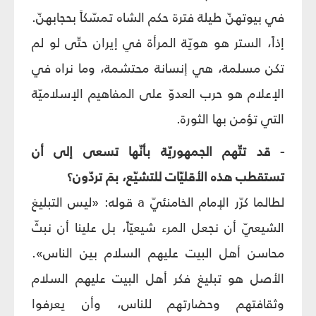
في بيوتهنّ طيلة فترة حكم الشاه تمسّكاً بحجابهنّ.
إذاً، الستر هو هويّة المرأة في إيران حتّى لو لم
تكن مسلمة، هي إنسانة محتشمة، وما نراه في
الإعلام هو حرب العدوّ على المفاهيم الإسلاميّة
التي تؤمن بها الثورة.
- قد تتّهم الجمهوريّة بأنّها تسعى إلى أن
تستقطب هذه الأقليّات للتشيّع، بمَ تردّون؟
لطالما كرّر الإمام الخامنئيّ a قوله: «ليس التبليغ
الشيعيّ أن نجعل المرء شيعيّاً، بل علينا أن نبثّ
محاسن أهل البيت عليهم السلام بين الناس».
الأصل هو تبليغ فكر أهل البيت عليهم السلام
وثقافتهم وحضارتهم للناس، وأن يعرفوا