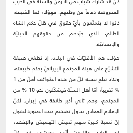
كان قد شارك شباب من الأرمن والسنّة في الحرب
المفروضة دفاعاً عن وطنهم. فهؤلاء كما الشيعة،
كانوا لا يتمتّعون بأيّ حقوق في ظلّ حكم الشاه
الظالم، الذي جرّدهم من حقوقهم الدينيّة
والإنسانيّة.
هؤلاء هم الأقليّات في البلاد، إذ تطغى صبغة
التشيّع على هيئة المجتمع الإيرانيّ بحكم طبيعته،
وتكاد تبلغ نسبة كلّ من هذه الطوائف أقلّ من 1
% تقريباً، أمّا أهل السنّة فيشكّلون نحو 10 % من
المجتمع، وهم ثاني أكبر طائفة في إيران. لكنّ
الإعلام المعادي يحاول تضخيم هذه الصورة ليقول
إنّ نسبة كبيرة منهم تعيش التهميش والإقصاء
في البلاد. واللافت أنّهم يعيشون في كلّ