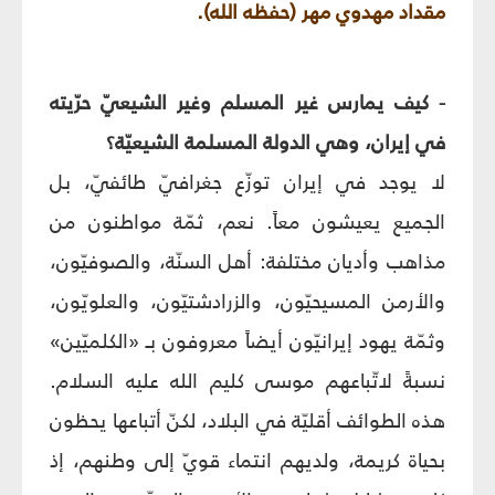
مقداد مهدوي مهر (حفظه الله).
- كيف يمارس غير المسلم وغير الشيعيّ حرّيته
في إيران، وهي الدولة المسلمة الشيعيّة؟
لا يوجد في إيران توزّع جغرافيّ طائفيّ، بل
الجميع يعيشون معاً. نعم، ثمّة مواطنون من
مذاهب وأديان مختلفة: أهل السنّة، والصوفيّون،
والأرمن المسيحيّون، والزرادشتيّون، والعلويّون،
وثمّة يهود إيرانيّون أيضاً معروفون بـ «الكلميّين»
نسبةً لاتّباعهم موسى كليم الله عليه السلام.
هذه الطوائف أقليّة في البلاد، لكنّ أتباعها يحظون
بحياة كريمة، ولديهم انتماء قويّ إلى وطنهم، إذ