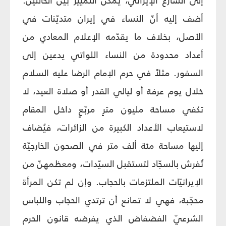
إلى الشارع الإيرانيّ، يمكن التمييز بين الحالتين.
أضف إليه أنّ النساء في إيران متديّنات في
الأصل، بخلاف ما يقدّمه الإعلام المعادي من
أعداد محدودة من النساء اللواتي يدعين إلى
السفور. مثلاً في حرم الإمام الرضا عليه السلام
خلال يوم عرفة أو ليالي القدر أو صلاة العيد، لا
تكفي مساحة مليون مترٍ مربّعٍ داخل المقام
لاستيعاب الأعداد الكبيرة من الزائرات، فيُضاف
إليها مساحة مئة ألف متر في الصحون الخارجيّة
تُفرش بالسجّاد لتستقبل السيّدات، ومعظمهنّ من
الإيرانيّات الملتزمات بالحجاب. وإن لم تكن المرأة
محجّبة، فهي لا تمانع أن ترتدي الحجاب واللباس
الشرعيّ الفضفاض الذي يفرضه قانون الحرم