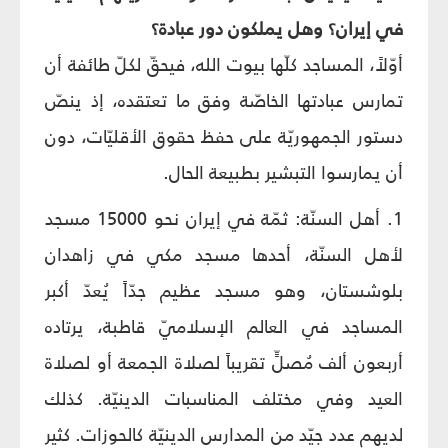
في إيران؟ وهل يملكون دور عبادة؟
أوّلاً، المساجد كلّها بيوت الله، فيحقّ لكلّ طائفة أن
تمارس عبادتها الخاصّة وفق ما تعتقده، إذ ينصّ
دستور الجمهوريّة على حفظ حقوق الأقليّات، دون
أن يمارسوا التبشير بطبيعة الحال.
1. أهل السنّة: ثمّة في إيران نحو 15000 مسجد
لأهل السنّة، أحدها مسجد مكي في زاهدان
بلوشستان، وهو مسجد عظيم جدّاً يُعدّ أكبر
المساجد في العالم الإسلاميّ قاطبة، يرتاده
أربعون ألف مُصلٍّ تقريباً لصلاة الجمعة أو لصلاة
العيد وفي مختلف المناسبات الدينيّة. كذلك
لديهم عدد جيّد من المدارس الدينيّة كالحوزات. كثير