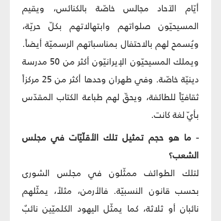
أيّام الآحاد مجالس خاصّة بالكنائس، ويقيم
المسيحيّون صلواتهم وابتهالاتهم بكلّ حريّة،
ويُسمح لهم بالاحتفال بمناسباتهم الرسميّة أيضاً.
ويملك المسيحيّون الإيرانيّون أكثر من 50 مدرسة
دينيّة خاصّة. وفي طهران وحدها أكثر من 25 مركزاً
ثقافيّاً للطائفة، ويحقّ لهم طباعة الكتاب المقدّس
بأيّ لغة كانت.
- ما هو حجم تمثيل تلك الأقلّيّات في مجلس
الشعب؟
لتلك الطوائف ممثّلون في مجلس الشورى
بحسب قانون النسبيّة. فالأرمن، مثلاً، يمثّلهم
نائبان أو ثلاثة، كما يمثّل اليهود الكلميّين نائبٌ