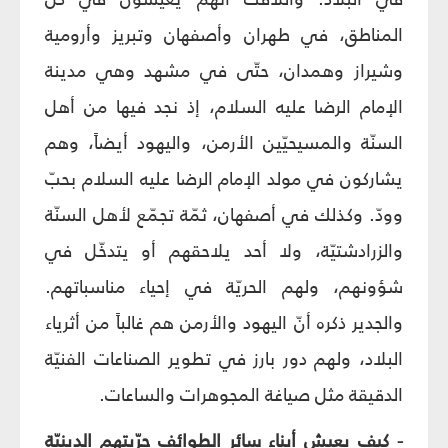
المناطق، في طهران وأصفهان وتبريز وأرومية
وشيراز وهمدان، حتّى في مشهد وهي مدينة
الإمام الرضا عليه السلام، إذ نجد فيها من أهل
السنّة والمسيحيّين الأرمن، واليهود أيضاً، وهم
يشاركون في مولد الإمام الرضا عليه السلام بحبّ
وودّ. وكذلك في أصفهان، ثمّة تجمّع لأهل السنّة
والزرادشتيّة، ولا أحد يلاحقهم أو يتدخّل في
شؤونهم، ولهم الحريّة في إحياء مناسباتهم.
والجدير ذكره أنّ اليهود والأرمن هم غالباً من أثرياء
البلاد، ولهم دور بارز في تطوير الصناعات الفنيّة
الدقيقة مثل صياغة المجوهرات والساعات.
- كيف يعيش أبناء سائر الطوائف حرّيتهم الدينيّة