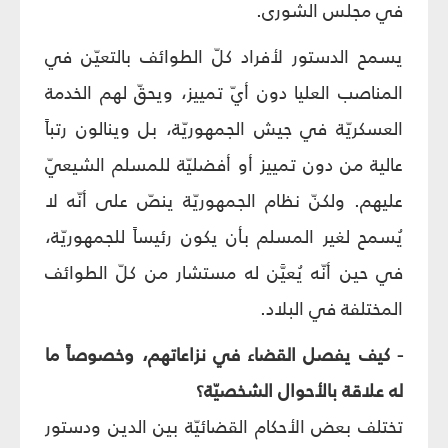
في مجلس الشورى.
يسمح الدستور لأفراد كلّ الطوائف بالتعيّن في
المناصب العليا دون أيّ تمييز، ويحقّ لهم الخدمة
العسكريّة في جيش الجمهوريّة، بل وينالون رتباً
عالية من دون تمييز أو أفضليّة للمسلم الشيعيّ
عليهم. ولكنّ نظام الجمهوريّة ينصّ على أنّه لا
يُسمح لغير المسلم بأن يكون رئيساً للجمهوريّة،
في حين أنّه يُعيَّن له مستشار من كلّ الطوائف
المختلفة في البلاد.
- كيف يفصل القضاء في نزاعاتهم، وخصوصاً ما
له علاقة بالأحوال الشخصيّة؟
تختلف بعض الأحكام القضائيّة بين الدين ودستور