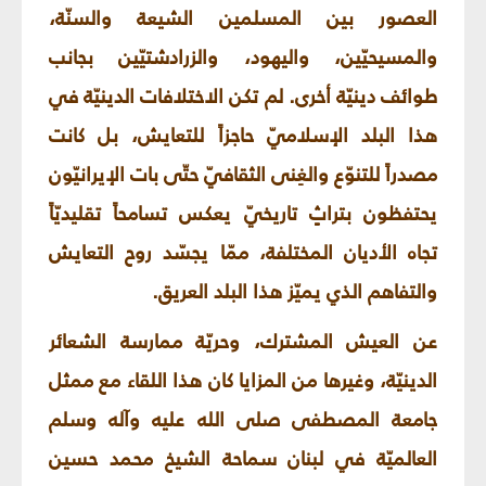
العصور بين المسلمين الشيعة والسنّة،
والمسيحيّين، واليهود، والزرادشتيّين بجانب
طوائف دينيّة أخرى. لم تكن الاختلافات الدينيّة في
هذا البلد الإسلاميّ حاجزاً للتعايش، بل كانت
مصدراً للتنوّع والغِنى الثقافيّ حتّى بات الإيرانيّون
يحتفظون بتراثٍ تاريخيّ يعكس تسامحاً تقليديّاً
تجاه الأديان المختلفة، ممّا يجسّد روح التعايش
والتفاهم الذي يميّز هذا البلد العريق.
عن العيش المشترك، وحريّة ممارسة الشعائر
الدينيّة، وغيرها من المزايا كان هذا اللقاء مع ممثل
جامعة المصطفى صلى الله عليه وآله وسلم
العالميّة في لبنان سماحة الشيخ محمد حسين