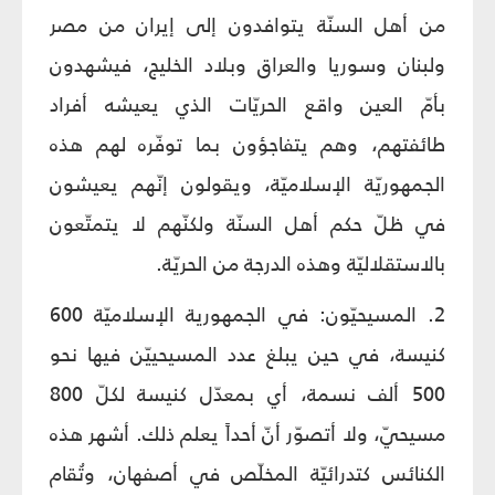
من أهل السنّة يتوافدون إلى إيران من مصر
ولبنان وسوريا والعراق وبلاد الخليج، فيشهدون
بأمّ العين واقع الحريّات الذي يعيشه أفراد
طائفتهم، وهم يتفاجؤون بما توفّره لهم هذه
الجمهوريّة الإسلاميّة، ويقولون إنّهم يعيشون
في ظلّ حكم أهل السنّة ولكنّهم لا يتمتّعون
بالاستقلاليّة وهذه الدرجة من الحريّة.
2. المسيحيّون: في الجمهورية الإسلاميّة 600
كنيسة، في حين يبلغ عدد المسيحييّن فيها نحو
500 ألف نسمة، أي بمعدّل كنيسة لكلّ 800
مسيحيّ، ولا أتصوّر أنّ أحداً يعلم ذلك. أشهر هذه
الكنائس كتدرائيّة المخلّص في أصفهان، وتُقام