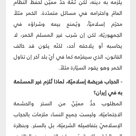
يلزمه به دينه، لكن ثمّة حدّ معيّن لحفظ النظام
العامّ واحترامه في مسائل متعدّدة. الخمر مثلاً
محرّم إسلاميّاً، ويُمنع بيعه وشراؤه في
الجمهوريّة، لكن إن شرب غير المسلم الخمر، لا
يحاسبه أو يلاحقه أحد، لكنّه يكون قد خالف
القانون، الذي سيغرّمه كما في أيّ بلد آخر إن تناول
الخمر وهو يقود السيّارة مثلاً.
- الحجاب فريضة إسلاميّة، لماذا تُلزم غير المسلمة
به في إيران؟
المطلوب حدٌّ معيّنٌ من الستر والحشمة
الاجتماعيّة، وليست جميع النساء ملزمات بالحجاب
الإسلاميّ بتفاصيله الشرعيّة، بل بالستر. وبنظرة