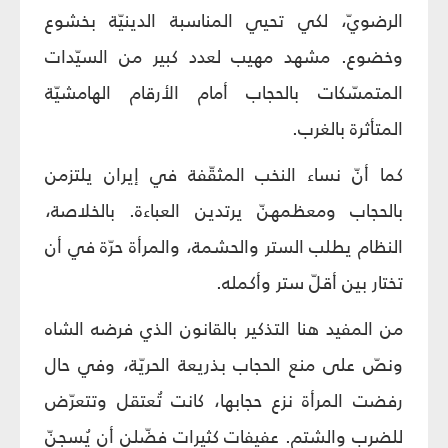
الرضويّ، لكي تحيي المناسبة الدينيّة بخشوع
وخضوع. مشهد مهيب لعدد كبير من السيّدات
المتمسّكات بالحجاب أمام الأرقام الهامشيّة
المتأثرة بالغرب.
كما أنّ نساء النخب المثقّفة في إيران يلتزمن
بالحجاب ومعظمهنّ يرتدين العباءة. بالخلاصة،
النظام يطلب الستر والحشمة، والمرأة حرّة في أن
تختار بين أقلّ ستر وأكمله.
من المفيد هنا التذكير بالقانون الذي فرضه الشاه
ونصّ على منع الحجاب بذريعة الحريّة، وفي حال
رفضت المرأة نزع حجابها، كانت تُعتقل وتتعرّض
للضرب والشتم. عفيفات كثيرات فضّلن أن يُسجنّ