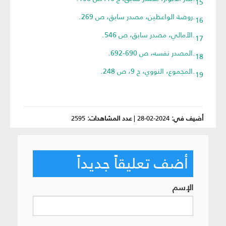
16.روضة الواعظين، مصدر سابق، ص 269.
17.الأمالي، مصدر سابق، ص 546.
18.المصدر نفسه، ص 690-692.
19.المجموع، النووي، ج 9، ص 248.
أضيف في:
2024-02-28
|
عدد المشاهدات:
2595
أضف تعليقاً جديداً
الإسم