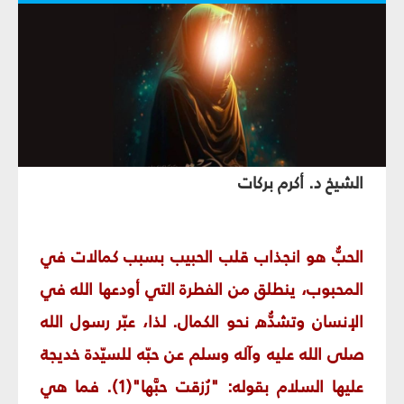
الشيخ د. أكرم بركات
الحبُّ هو انجذاب قلب الحبيب بسبب كمالات في
المحبوب، ينطلق من الفطرة التي أودعها الله في
الإنسان وتشدُّه نحو الكمال. لذا، عبّر رسول الله
صلى الله عليه وآله وسلم عن حبّه للسيّدة خديجة
عليها السلام بقوله: "رُزقت حبَّها"(1). فما هي