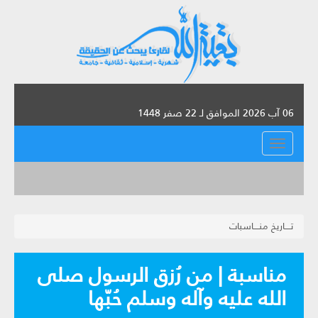
06 آب 2026 الموافق لـ 22 صفر 1448
القائمة
تــــاريخ منــــاسبات
مناسبة | من رُزق الرسول صلى
الله عليه وآله وسلم حُبّها