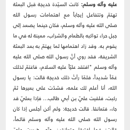
عليه وآله وسلم:
كانت السيّدة خديجة قبل البعثة
تهتمّ وتتفاعل إيجاباً مع اهتمامات رسول الله
صلى الله عليه وآله وسلم، فكان حينما يصعد إلى
جبل حراء تواكبه بالطعام والشراب، معينة له في ما
يقوم به. وقد زاد اهتمامها لما يهتمّ به بعد البعثة
الشريفة، فقد روي أنَّ رسول الله صلى الله عليه
وآله وسلم "افتقد عليّاً عليه السلام، فاغتمّ لذلك
غمّاً شديداً، فلمّا رأتْ ذلك خديجة قالت: يا رسول
الله، أنا أعلم لك علمه، فشدّت على بعيرها ثمّ
ركبت، فلقيت عليّ بن أبي طالب... فإذا بعليّ قد
جاء، فتعانقا. قالت خديجة: ولم أكن أجلس إذا كان
رسول الله صلى الله عليه وآله وسلم قائماً،
قالت: فما افترقا متعانقين حتّى ضربت عليّ