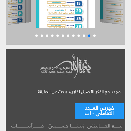
موعد مع الفكر الأصيل لقارىء يبحث عن الحقيقة
فهرس العـــدد
التفاعلي - آب
مــــــع الخــــــامنئي
زمننــــــا حســـــينيّ
قــــــــرآنيــــــــــــات