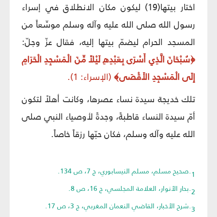
اختار بيتها(19) ليكون مكان الانطلاق في إسراء
رسول الله صلى الله عليه وآله وسلم موسِّعاً من
المسجد الحرام ليضمّ بيتها إليه، فقال عزّ وجلّ:
﴿سُبْحَانَ الَّذِي أَسْرَى بِعَبْدِهِ لَيْلاً مِّنَ الْمَسْجِدِ الْحَرَامِ
إِلَى الْمَسْجِدِ الأَقْصَى﴾
(الإسراء: 1).
تلك خديجة سيدة نساء عصرها، وكانت أهلاً لتكون
أمّ سيدة النساء قاطبةً، وجدةً لأوصياء النبي صلى
الله عليه وآله وسلم، فكان حبّها رزقاً خاصاً.
1.صحيح مسلم، مسلم النيسابوري، ج 7، ص 134.
2.بحار الأنوار، العلامة المجلسي، ج 16، ص 8.
3.شرح الأخبار، القاضي النعمان المغربي، ج 3، ص 17.