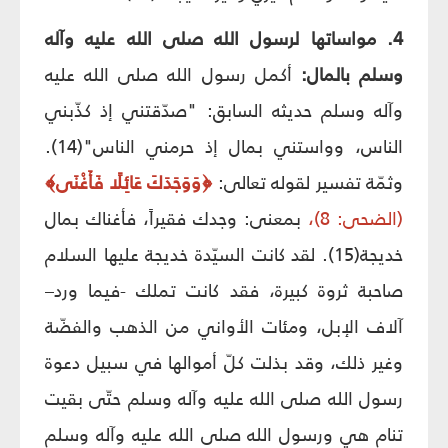
4. مواساتها لرسول الله صلى الله عليه وآله
وسلم بالمال:
أكمل رسول الله صلى الله عليه
وآله وسلم حديثه السابق: "صدّقتني إذ كذّبني
الناس، وواستني بمال إذ حرمني الناس"(14).
وثمّة تفسير لقوله تعالى:
﴿وَوَجَدَكَ عَائِلًا فَأَغْنَى﴾
(الضحى: 8)،
بمعنى: وجدك فقيراً، فأغناك بمال
خديجة(15). لقد كانت السيّدة خديجة عليها السلام
صاحبة ثروة كبيرة، فقد كانت تملك -فيما ورد–
آلاف الإبل، ومئات الأواني من الذهب والفضّة
وغير ذلك، وقد بذلت كلّ أموالها في سبيل دعوة
رسول الله صلى الله عليه وآله وسلم حتّى بقيت
تنام هي ورسول الله صلى الله عليه وآله وسلم