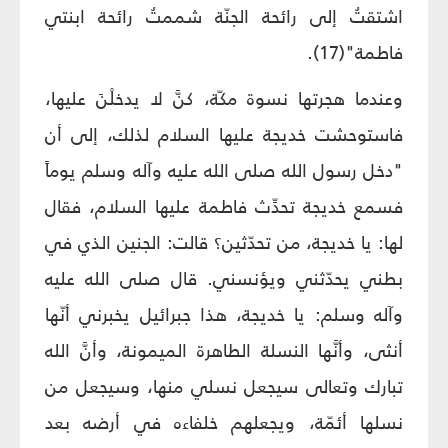
اشتقتُ إلى رائحة الجنّة شممتُ رائحة ابنتي
فاطمة"(17).
وعندما هجرتها نسوة مكّة، كنَّ لا يدخلْنَ عليها،
فاستوحشت خديجة عليها السلام لذلك، إلى أن
"دخل رسول الله صلى الله عليه وآله وسلم يوماً
فسمع خديجة تحدِّث فاطمة عليها السلام، فقال
لها: يا خديجة، من تحدّثين؟ قالت: الجنين الذي في
بطني يحدّثني ويؤنسني. قال صلى الله عليه
وآله وسلم: يا خديجة، هذا جبرائيل يخبرني أنّها
أنثى، وأنَّها النسلة الطاهرة الميمونة، وأنَّ الله
تبارك وتعالى سيجعل نسلي منها، وسيجعل من
نسلها أئمّة، ويجعلهم خلفاءه في أرضه بعد