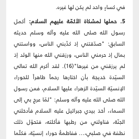
في كساءٍ واحد لم يكن لها غيره.
5. حملها لمشكاة الأئمّة عليهم السلام:
أكمل
رسول الله صلى الله عليه وآله وسلم حديثه
السابق: "صدّقتني إذ كذّبني الناس، وواستني
بمال إذ حرمني الناس، ورزقني الله منها الولد إذ
لم يرزقني من غيرها"(16). لقد أكرم الله تعالى
السيّدة خديجة بأن اختارها رحماً طاهراً للحوراء
الإنسيّة السيّدة الزهراء عليها السلام، فعن رسول
الله صلى الله عليه وآله وسلم: "لمّا عرج بي إلى
السماء، أخذ بيدي جبرائيل عليه السلام فأدخلني
الجنّة، فناولني من رطبها فأكلته، فتحوّل ذلك
نطفة في صلبي،... ففاطمةُ حوراء إنسيّة، فكلّما