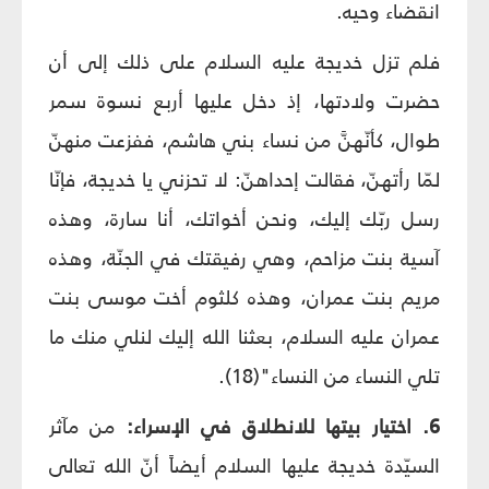
انقضاء وحيه.
فلم تزل خديجة عليه السلام على ذلك إلى أن
حضرت ولادتها، إذ دخل عليها أربع نسوة سمر
طوال، كأنّهنَّ من نساء بني هاشم، ففزعت منهنّ
لمّا رأتهنّ، فقالت إحداهنّ: لا تحزني يا خديجة، فإنّا
رسل ربّك إليك، ونحن أخواتك، أنا سارة، وهذه
آسية بنت مزاحم، وهي رفيقتك في الجنّة، وهذه
مريم بنت عمران، وهذه كلثوم أخت موسى بنت
عمران عليه السلام، بعثنا الله إليك لنلي منك ما
تلي النساء من النساء"(18).
6. اختيار بيتها للانطلاق في الإسراء:
من مآثر
السيّدة خديجة عليها السلام أيضاً أنّ الله تعالى