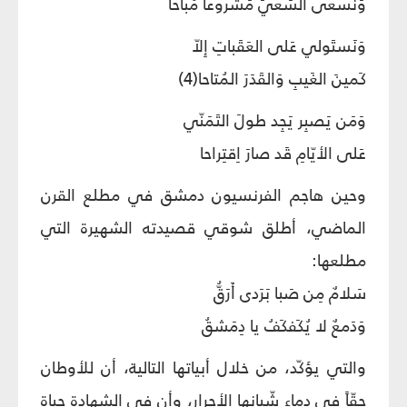
وَنَسعى السَعيَ مَشروعاً مُباحا
وَنَستَولي عَلى العَقَباتِ إِلاّ
كَمينَ الغَيبِ وَالقَدَرَ المُتاحا(4)
وَمَن يَصبِر يَجِد طولَ التَمَنّي
عَلى الأيّامِ قَد صارَ اِقتِراحا
وحين هاجم الفرنسيون دمشق في مطلع القرن
الماضي، أطلق شوقي قصيدته الشهيرة التي
مطلعها:
سَلامٌ مِن صَبا بَرَدى أَرَقُّ
وَدَمعٌ لا يُكَفكَفُ يا دِمَشقُ
والتي يؤكّد، من خلال أبياتها التالية، أن للأوطان
حقّاً في دماء شّبانها الأحرار، وأن في الشهادة حياة