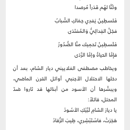
وكُنَّا لهُم قَدَراً مُرصدا
فَلسطِينُ يَفدِي حِمَاكِ الشّبابُ
فجَلَّ الفِدائِيُّ وَالمُفتَدَى
فَلَسطِينُ تَحمِيك منَّا الصُّدُورُ
فإِمَّا الحياةُ وإمَّا الرَّدَى
ويخاطب مصطفى الغلاييني ديار الشام، بعد أن
دخلها الاحتلال الأجنبي أوائل القرن الماضي،
ويبشّرها أن الأسود من أبنائها قد ثاروا ضدّ
المحتل، قائلاً:
يا ديارَ الشامِ لَبَّيْكِ الأسُودْ
هَجَرَتْ، فاسْتَبْشِري، طِيبَ الرُّقادْ