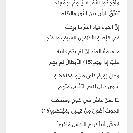
وأَجْمِعُوا الأَمْرَ لا يُلْمِمْ بِجَمْعِكُمُ
تَفَرُّقُ الرأْيِ بينَ النُّورِ والظُّلَمِ
إِنَّ الحياةَ حَياةَ العِزِّ ما بَرِحَتْ
في قَبْضَةِ الأَكْرَمَيْنِ السيفِ والقَلَمِ
ما قِيمَةُ المرْءِ إِنْ لَمْ يَحْمِ جانِبَهُ
قَلْبٌ إِذا وَجَمَ(15) الأَبطالُ لم يَجِمِ
وهلْ يُقِيمُ عَلَى ضَيْمٍ وَمَنْقَصَةٍ
سِوَى جَبانٍ لَئِيمِ النَّفْسِ مُتَّهَمِ
تَبّاً لِمَنْ عاشَ في هُونٍ ومَنْقَصَةٍ
الموتُ أَهْونُ مِنْ عَيشٍ لِمُهْتَضَمِ(16)
فَعِشْ أَبِياً كريمَ النفسِ مُحْتَرَماً