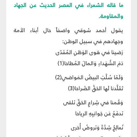
ما قاله الشعراء في العصر الحديث عن الجهاد
والمقاومة.
يقول أحمد شوقي واصفاً حال أبناء الأمة
وجهادهم في سبيل الوطن:
رَضينا في هَوى الوَطَنِ المُفَدّى
دَمَ الشُهَداءِ وَالمالَ المُطاحا(1)
وَلَمّا سُلَّتِ البيضُ المَواضي(2)
تَقَلَّدنا لَها الحَقَّ الصُراحا(3)
وَقُمنا في شِراعِ الحَقِّ نَلقى
نَدفَعُ عَن جَوانِبِهِ الرِياحا
نُعالِجُ شِدَّةً وَنَروضُ أُخرى