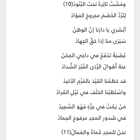
ومَشَتْ ثائِرةً تحتَ البُنُودْ(10)
لِتَرُدَّ الخَصْمَ مجروحَ الفؤادْ
أبْشري يا دارَنا إنَّ الوطَنْ
سَيَرَى منا إذا حَقَّ الجِهادْ
عُصْبَةً تَدْفَعُ في داجي المِحَنْ
عنهُ أَهْوالَ الرَّدَى الغُبْرَ الشِّدادْ
قد حَطَمْنا القَيْدَ بالعَزْمِ الأكيدْ
واسْتَطَبْنا الحَتْفَ في نَيْلِ المُرادْ
مَنْ يَمُتْ في عِزَّةِ فَهْوَ السَّعِيدْ
في صُدورِ المجدِ مرفوعَ العِمادْ
نحنُ للمجدِ حُماةٌ والمَعالْ(11)