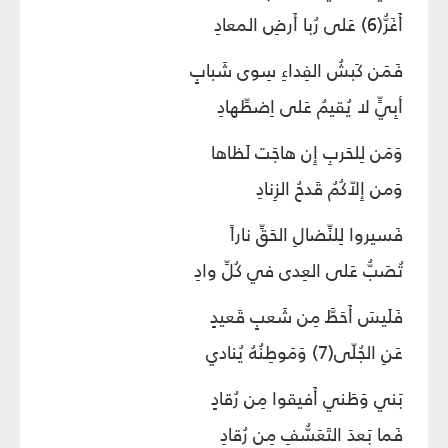
أَغَرُّ(6) عَلى رُبا أَرضِ المعادِ
فَمَن كَبشُ الفِداءِ سِوى شَبابٍ
أبِيٍّ لا يُقيمُ عَلى اِضطِّهادِ
وَمَن لِلحَربِ إِن هاجَت لَظاها
وَمن إِلاّكُمُ قَدحُ الزِنادِ
فَسيروا لِلنِّضالِ الحَقِّ ناراً
تُصَبُّ عَلى العِدى في كُلِّ وادِ
فَلَيسَ أَحَطَّ مِن شَعبٍ قَعيدٍ
عَنِ الجُلّى(7) وَمَوطِنُهُ يُنادي
بَني وَطَني أَفيقوا مِن رُقادٍ
فَما بَعدَ التَعَسُّفِ مِن رُقادِ