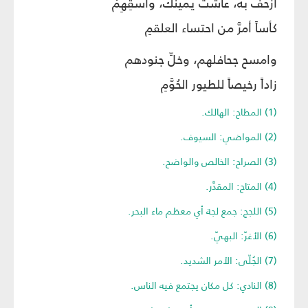
ازحف به، عاشت يمينُك، واسقِهِمْ
كأساً أمرَّ من احتساء العلقمِ
وامسح جحافلهم، وخلِّ جنودهم
زاداً رخيصاً للطيور الحُوَّمِ
(1) المطاح: الهالك.
(2) المواضي: السيوف.
(3) الصراح: الخالص والواضح.
(4) المتاح: المقدَّر.
(5) اللجج: جمع لجة أي معظم ماء البحر.
(6) الأغرّ: البهيّ.
(7) الجُلّى: الأمر الشديد.
(8) النادي: كل مكان يجتمع فيه الناس.