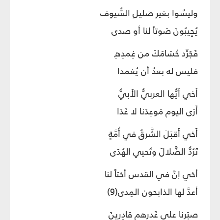
وليسُوا بغيرِ صَليلِ السُّيوِف
يُجِيبُونَ صَوتاً لنا أو صدى
فَجَرِّد حُسَامَكَ من غِمدِهِ
فليس له بَعدُ أن يُغمَدا
أَخي أَيُّها العربيُّ الأَبيُّ
أَرَى اليوم مَوعِدَنا لا غَدَا
أَخي أَقبَلَ الشَّرقُ في أُمَّةٍ
تَرُدُّ الضَّلاَلَ وتُحيي الهُدَى
أخي إنَّ في القدس أختاً لنا
أعدَّ لها الذابحون المِدى(9)
صبَرنا على غَدرهم قادِرينَ