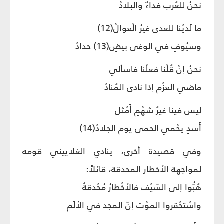
نحنُ للعُربِ فِداءٌ والبِلادْ
ما لَدَيْنا للعِدَى غيرُ الْعَوالْ(12)
وسيُوفٍ في الوغَى بِيضٍ(13) حِدادْ
نحنُ إنْ قُلْنا فَعَلْنا فاسألي
ماضي العَزْمِ إذا نادَى المُنادْ
ليس فينا غيرُ شَهْمٍ أَمْثَلِ
أَسَدٍ يَحْمي الحِمَى يومَ الجِلادْ(14)
وفي قصيدة أخرى، ينادي الغلاييني قومه
لمواجهة الأخطار المحدقة، قائلاً:
هُبُّوا إلى السَّيْفِ فالأَخْطارُ مُحْدِقَةٌ
واسْتَحْقِروا المَوْتَ إنَّ المجدَ في الأَلَمِ