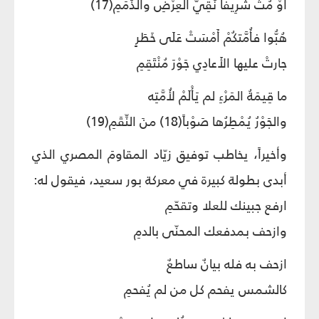
أَوْ مُتْ شَرِيفاً نَقِيَّ العِرْضِ والذِّمَمِ(17)
هُبُّوا فأُمَّتكُمْ أَمْسَتْ عَلَى خَطَرٍ
جارتْ عليها الأَعادِي جَوْرَ مُنْتَقِمِ
ما قِيمَةُ المَرْءِ لم يَأْلَمْ لأُمَّتِه
والجَوْرُ يُمْطِرُها صَوْباً(18) منَ النِّقَمِ(19)
وأخيراً، يخاطب توفيق زيّاد المقاومَ المصري الذي
أبدى بطولة كبيرة في معركة بور سعيد، فيقول له:
ارفع جبينك للعلا وتقحّمِ
وازحف بمدفعك المحنّى بالدمِ
ازحف به فله بيانٌ ساطعٌ
كالشمس يفحم كل من لم يُفحمِ