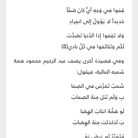
قِفوا في وَجهِ أيٍّ كانَ صَفّاً
حَديداً لا يَؤولُ إِلى انفِرادِ
وَلا تَقِفوا إِذا الدُنيا تَصَدَّت
لَكُم وَتَكاتَفوا في كُلِّ نادي(8)
وفي قصيدة أخرى يصف عبد الرحيم محمود همة
شعبه العالية، فيقول:
شَعبٌ تَمَرَّسَ في الصِعا
بِ وَلَم تَنَل مِنهُ الصِعابْ
لَو هَمُّهُ انتابَ الهِضا
بَ لَدَكدَكَت مِنهُ الهِضابْ
مُتَمَرِّدٌ لَم يَرضَ يَوْ