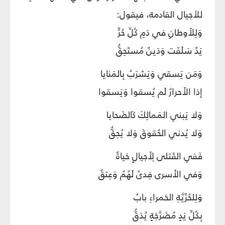
للأجيال القادمة، فيقول:
وَلِلأَوطانِ في دَمِ كُلِّ حُرٍّ
يَدٌ سَلَفَت وَدَينٌ مُستَحِقُّ
وَمَن يَسقي وَيَشرَبُ بِالمَنايا
إِذا الأَحرارُ لَم يُسقوا وَيَسقوا
وَلا يَبني المَمالِكَ كَالضَحايا
وَلا يُدني الحُقوقَ وَلا يُحِقُّ
فَفي القَتلى لِأَجيالٍ حَياةٌ
وَفي الأَسرى فِدىً لَهُمُ وَعِتقُ
وَلِلحُرِّيَّةِ الحَمراءِ بابٌ
بِكُلِّ يَدٍ مُضَرَّجَةٍ يُدَقُّ