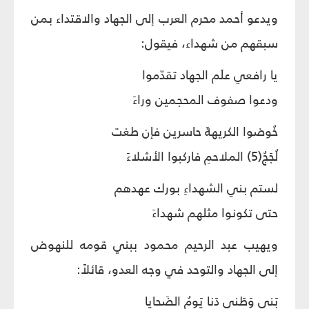
ويدعو أحمد محرم العرب إلى الجهاد والاقتداء بمن
سبقهم من شهداء، فيقول:
يا رافعي علَم الجهاد تقدّموا
ودعوا صفوف المحجمين وراءَ
خُوضوا الكريهةَ حاسرين فإن طغت
لُجَجُ(5) الملاحمِ فاركبوا الأشلاءَ
لستم بني الشهداءِ بورك عهدهم
حتى تكونوا مثلهم شهداءَ
ويهيب عبد الرحيم محمود ببني قومه للنهوض
إلى الجهاد والتوحد في وجه العدو، قائلاً:
بَني وَطَني دَنا يَومُ الضَحايا