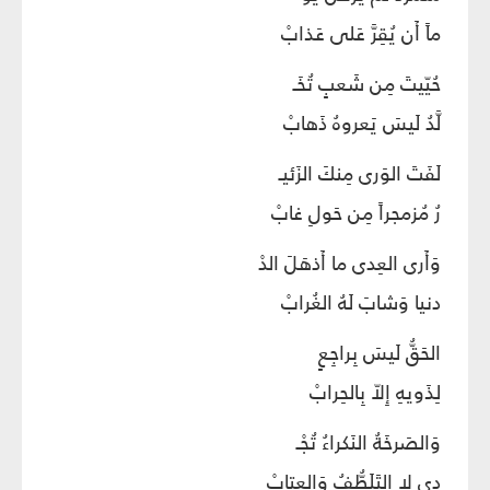
ماً أَن يُقِرَّ عَلى عَذابْ
حُيّيتَ مِن شَعبٍ تُخَـ
لَّدُ لَيسَ يَعروهُ ذَهابْ
لَفَتَ الوَرى مِنكَ الزَئيـ
رُ مُزمجراً مِن حَولِ غابْ
وَأَرى العِدى ما أَذهَلَ الدْ
دنيا وَشابَ لَهُ الغُرابْ
الحَقُّ لَيسَ بِراجِعٍ
لِذَويهِ إِلاّ بِالحِرابْ
وَالصَرخَةُ النَكراءُ تُجْـ
دي لا التَلَطُّفُ وَالعِتابْ