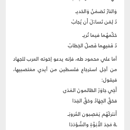
وَالنارُ تَضمَنُ وَالحَديـ
دُ لِمَن تَساءَلَ أَن يُجابْ
حَكِّمهُما فيما تُريـ
دُ فَفيهِما فَصلُ الخِطابْ
أما علي محمود طه، فإنه يدعو إخوته العرب للجهاد
من أجل استرجاع فلسطين من أيدي مغتصبيها،
فيقول:
أَخِي جاوَزَ الظالمونَ المَدَى
فحَقَّ الجِهَادُ وحَقَّ الفِدَا
أَنتركُهُم يَغصِبون العُروبَـ
ـةَ مَجدَ الأُبَوَّةِ والسُّؤدَدَا