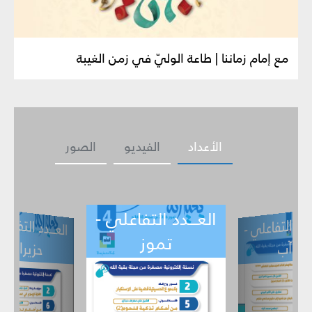
مع إمام زماننا | طاعة الوليّ في زمن الغيبة
الأعداد
الفيديو
الصور
العـــدد التفاعلي -
ــدد التفاعلي -
العـــدد التف
ي -
حزيران
تموز
أيار