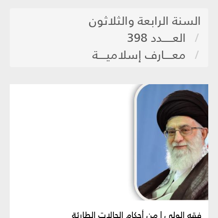
السنة الرابعة والثلاثون
العـــــدد 398
معــــارف إسلاميــــة
فقه الولي | من أحكام الحالات الطارئة