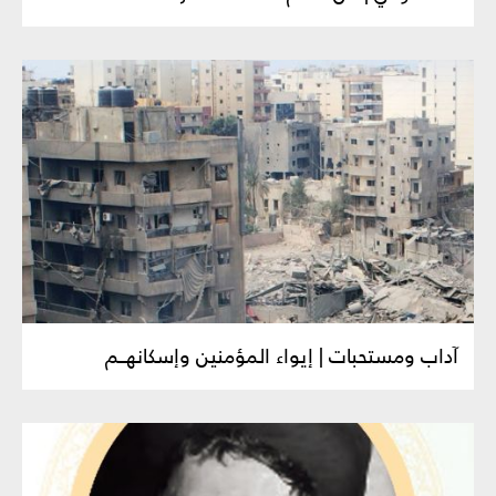
آداب ومستحبات | إيواء المؤمنين وإسكانهــم