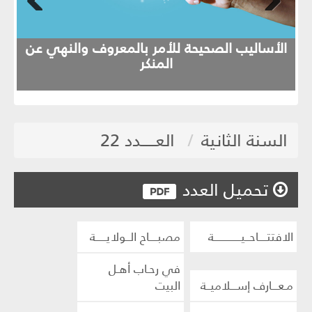
evious
Next
الأساليب الصحيحة للأمر بالمعروف والنهي عن
المنكر
السنة الثانية
العـــــدد 22
تحميل العدد
الافتتــــاحــيـــــــــــــة
مصبــــاح الــولايـــــة
في رحـاب أهـل
مـعـــارف إســـلاميــة
البيت