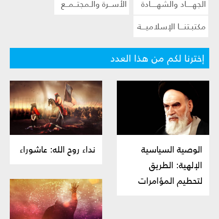
الجهــــاد والشهــــادة
الأســرة والـمجتــمــع
مكتبـتنـــا الإسلاميـــة
إخترنا لكم من هذا العدد
الوصية السياسية
نداء روح الله: عاشوراء
الإلهية: الطريق
لتحطيم المؤامرات