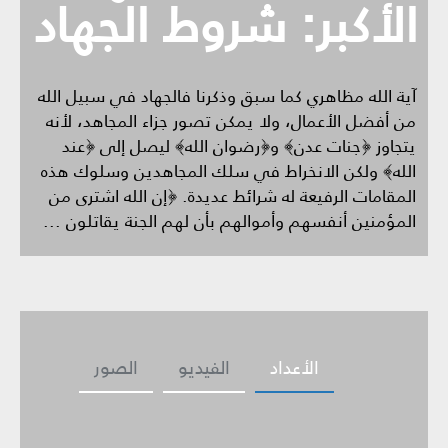
الأكبر: شروط الجهاد
آية الله مظاهري كما سبق وذكرنا فالجهاد في سبيل الله
من أفضل الأعمال، ولا يمكن تصور جزاء المجاهد، لأنه
يتجاوز ﴿جنات عدن﴾ و﴿رضوان الله﴾ ليصل إلى ﴿عند
الله﴾ ولكن الانخراط في سلك المجاهدين وسلوك هذه
المقامات الرفيعة له شرائط عديدة. ﴿إن الله اشترى من
المؤمنين أنفسهم وأموالهم بأن لهم الجنة يقاتلون ...
الأعداد
الفيديو
الصور