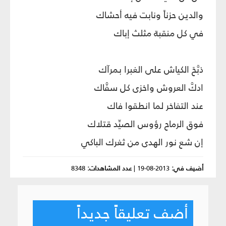
والدين حزناً ونابت فيه أحشاك
في كل منقبة مثلث إباك
ذبَّحَ الكياش على الغبرا بمرآك
ادكَّ العروش واخزى كل سفَّاك
عند التفاخر لما انطقوا فاك
فوق الرماح رؤوس الصيِّد قتلاك
إن شع نور الهدى من ثغرك الباكي
أضيف في:
2013-08-19
|
عدد المشاهدات:
8348
أضف تعليقاً جديداً