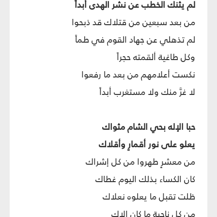
لم يثنك الخطب عن نشر الهدى أبداً
من بعد سبعين من قتلاك قد ذبحوا
لم تذهلي عن جهاد القوم في طماً
وكل طاغية ألقمته حجراً
نكست أعلامهم من بعد ما رفعوا
لا غرَّ منك ولا مستغرب أبداً
حبا الإله بحي الشام مثواك
يعلو على نور أقمارٍ وأقلاك
من معشرٍ طهروا من كل إشراك
كان الكساء بذلك اليوم غطاك
ظلت تقبل ما يعلوه نعلاك
من كل ناحية ما كان إلاك