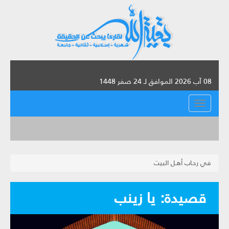
08 آب 2026 الموافق لـ 24 صفر 1448
القائمة
في رحـاب أهـل البيت
قصيدة: يا زينب