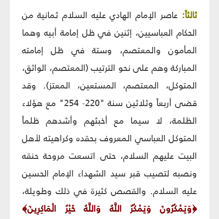
ثالثاً:
عاصر الإمام الهادي عليه السلام ثمانية من
الحكام العباسيين، إثنين في ظل إمامة أبيه وهما
المأمون والمعتصم، وستة في ظل إمامته
المباركة وهم على نحو الترتيب (المعتصم، الواثق،
المتوكل، المعتصم، المستعين، المعتز). وقد
قضى أربعاً وثلاثين سنة "220- 254" مع هؤلاء
الظلمة، لا سيما مع أخبثهم وأشدهم ظلماً
المتوكل العباسي المعروف بحقده وكراهيته لأهل
البيت عليهم السلام، حتى اتسعت مروحة حنقه
ونصبه لتصيب قبر سيد الشهداء الإمام الحسين
عليه السلام. والقصص كثيرة في ذلك وطويلة،
﴿
وَيَمْكُرُونَ وَيَمْكُرُ اللَّهُ وَاللَّهُ خَيْرُ الْمَاكِرِينَ
﴾