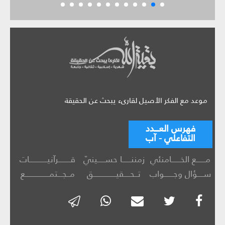
موعد مع الفكر الأصيل لقارىء يبحث عن الحقيقة
فهرس العـــدد
التفاعلي - آب
مــــــع الخــــــامنئي
زمننــــــا حســـــينيّ
قــــــــرآنيــــــــــــات
ســــؤال وجــــــواب
تــحــــقيـــــــــــــــق
مــجـــتمــــــــــــــــع