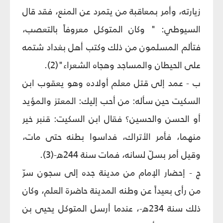
زيارته، وأمر بمعاقبة من يتمرد عن المنع، فقد قال
السيوطي: " وكان المتوكل معروفاً بالتعصب،
فتألم المسلمون من ذلك وكتب أهل بغداد شتمه
على الحيطان والمساجد وهجاه الشعراء"(2).
ب - عمد إلى قتل معلم أولاده وهو يعقوب ابن
السكيت حين سأله: من أحب إليك: المعتز والمؤيد
أو الحسن والحسين؟ فقال ابن السكيت: قنبر خير
منهما، فأمر الأتراك، فداسوا بطنه حتى مات،
وقيل أمر بسلّ لسانه، فمات سنة 244ه-(3).
ج - إحضار الإمام من مدينة جده إلى سجون سرّ
من رأى بعيداً عن وطنه المدينة حاضرة العلم، وكان
ذلك سنة 234ه-، عندما أرسل المتوكل يحيى بن