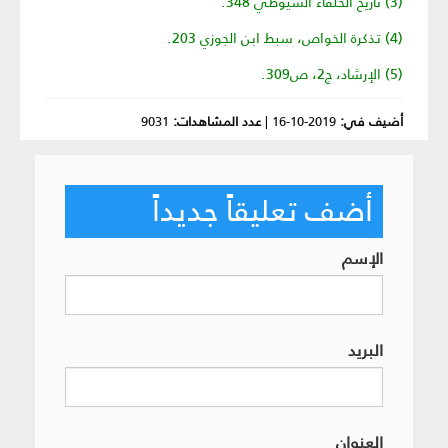
(3) تاريخ الخلفاء السيوطي 348.
(4) تذكرة الخواص، سبط ابن الجوزي 203.
(5) الإرشاد، ج2، ص309.
أضيف في:
2019-10-16
|
عدد المشاهدات:
9031
أضف تعليقاً جديداً
الإسم
البريد
العنوان