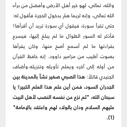
والله، تعالى، لهو خير أهل الأرض وأفضل من برأه
الله تعالى، وإنه لربما همّ بدخول الحجرة فأقول له:
حتى تقرأ سورة، فيقول أي سورة تريد أن أقرأها؟
فأذكر له السور الطوال ما لم يبلغ إليها، فيسرع
بقراءتها ما لم أسمع أصح منها، وكان يقرأها
بصوت أطيب من مزامير داوود. إنه حافظ القرآن
من أوله إلى آخره ويعلم تأويله وتنزيله.وأضاف
الجنيدي قائلاً:
هذا الصبي صغير نشأ بالمدينة بين
الجدران السود، فمن أين علم هذا العلم الكبير؟ يا
سبحان الله، "ثم نزع عن نفسه النصب لأهل البيت
عليهم السلام ودان بالولاء لهم واعتقد بالإمامة"
(1).