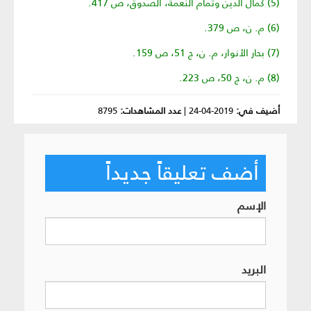
(5) كمال الدين وتمام النعمة، الصدوق، ص 417.
(6) م. ن، ص 379.
(7) بحار الأنوار، م. ن، ج 51، ص 159.
(8) م. ن، ج 50، ص 223.
أضيف في:
2019-04-24
|
عدد المشاهدات:
8795
أضف تعليقاً جديداً
الإسم
البريد