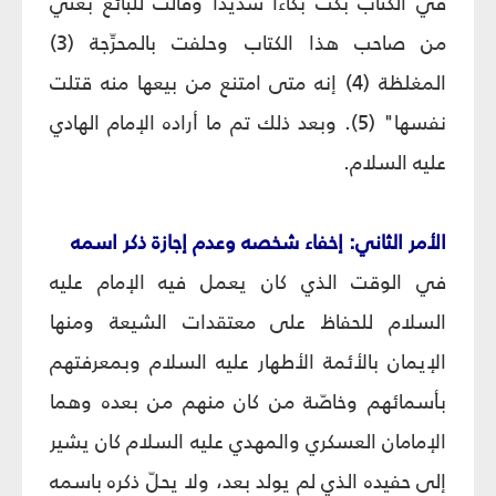
في الكتاب بكت بكاءاً شديداً وقالت للبائع بعني
من صاحب هذا الكتاب وحلفت بالمحرِّجة (3)
المغلظة (4) إنه متى امتنع من بيعها منه قتلت
نفسها" (5). وبعد ذلك تم ما أراده الإمام الهادي
عليه السلام.
الأمر الثاني: إخفاء شخصه وعدم إجازة ذكر اسمه
في الوقت الذي كان يعمل فيه الإمام عليه
السلام للحفاظ على معتقدات الشيعة ومنها
الإيمان بالأئمة الأطهار عليه السلام وبمعرفتهم
بأسمائهم وخاصّة من كان منهم من بعده وهما
الإمامان العسكري والمهدي عليه السلام كان يشير
إلى حفيده الذي لم يولد بعد، ولا يحلّ ذكره باسمه