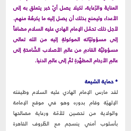
العنايةَ والرّعاية، لكيلا يصل أيّ خبر يتعلق به إلى
الأعداء وليمنع بذلك أن يصل إليه ما يكرهُهُ منهم.
لأجل ذلك تحمّل الإمام الهادي عليه السلام مضافاً
إلى مسؤوليّاته الموكولةِ إليه من الله تعالى
مسؤوليَّة القادمِ من عالمِ الأصلاب الشّامخةِ إلى
عالمِ الأرحام المطهَّرةِ ثمَّ إلى عالمِ الدنيا.
* حماية الشيعة
لقد مارس الإمام الهادي عليه السلام وظيفته
الإلهيّة وقام بدوره وهو في موقع الإمامة
والولاية من تحصين للأمّة ورعاية مصالحها
بأسلوب أمني ينسجم مع الظّروف القاهرة