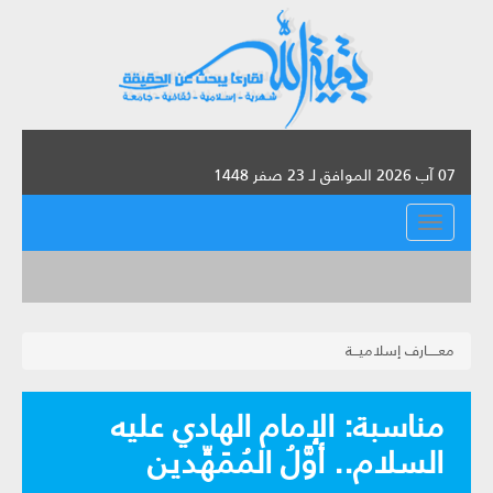
07 آب 2026 الموافق لـ 23 صفر 1448
القائمة
معـــــارف إسلاميـــة
مناسبة: الإمام الهادي عليه
السلام.. أوَّلُ المُمَهِّدين