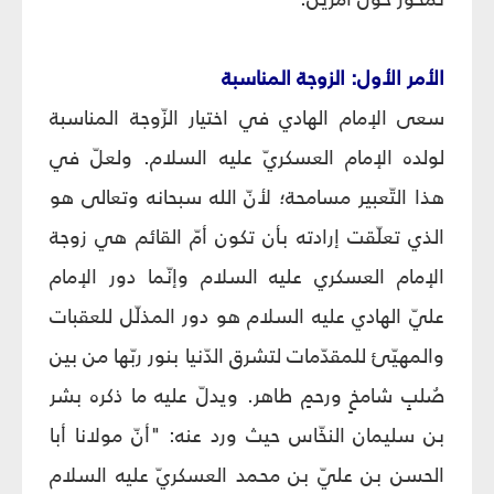
الأمر الأول: الزوجة المناسبة
سعى الإمام الهادي في اختيار الزّوجة المناسبة
لولده الإمام العسكريّ عليه السلام. ولعلّ في
هذا التّعبير مسامحة؛ لأنّ الله سبحانه وتعالى هو
الذي تعلّقت إرادته بأن تكون أمّ القائم هي زوجة
الإمام العسكري عليه السلام وإنّما دور الإمام
عليّ الهادي عليه السلام هو دور المذلّل للعقبات
والمهيّئ للمقدّمات لتشرق الدّنيا بنور ربّها من بين
صُلبٍ شامخٍ ورحمٍ طاهر. ويدلّ عليه ما ذكره بشر
بن سليمان النخّاس حيث ورد عنه: "أنّ مولانا أبا
الحسن بن عليّ بن محمد العسكريّ عليه السلام