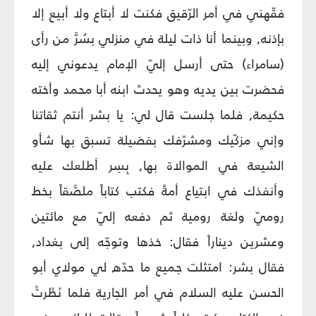
فقّهني في أمر الرّقيق فكنت لا أبتاع ولا أبيع إلا
بإذنه, وبينما أنا ذات ليلة في منزلي بسُرَّ من رأى
(سامراء) حتى أرسل إليّ الإمام يدعوني إليه
فحضرت بين يديه وهو يحدث ابنه أبا محمد وأخته
حكيمة, فلما جلست قال لي: يا بشر أنتم ثقاتنا
وإني مزكّيك ومشرّفك بفضيلة تسبق بها شأو
الشيعة في الموالاة بها, بِسِر أطلعك عليه
وأنفذك في ابتياع أمةً فكتب كتاباً ملصَّقاً بخط
روميّ ولغة رومية ثم دفعه إليّ مع مائتين
وعشرين ديناراً فقال: خذها وتوجّه إلى بغداد,
فقال بشر: امتثلت جميع ما حدّه لي مولاي أبو
الحسن عليه السلام في أمر الجارية فلما نَظَرتْ