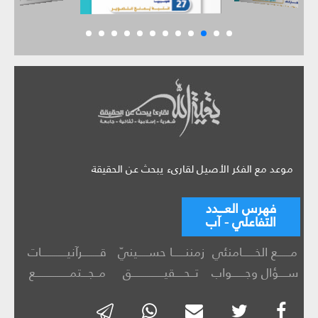
موعد مع الفكر الأصيل لقارىء يبحث عن الحقيقة
فهرس العـــدد
التفاعلي - آب
مــــــع الخــــــامنئي
زمننــــــا حســـــينيّ
قــــــــرآنيــــــــــــات
ســــؤال وجــــــواب
تــحــــقيـــــــــــــــق
مــجـــتمــــــــــــــــع