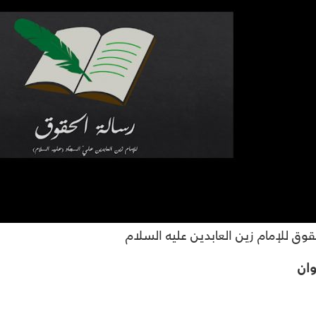
قوق للإمام زين العابدين عليه السلام
ان