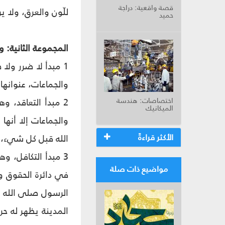
قصة واقعية: دراجة
للّون والعرق، ولا ي
حميد
المجموعة الثانية: 
1 مبدأ لا ضرر ولا
والجماعات، عنوانها
اختصاصات: هندسة
2 مبدأ التعاقد، 
الميكانيك
والجماعات إلا أنها
الأكثر قراءةً
الله قبل كل شيء، 
3 مبدأ التكافل، و
مواضيع ذات صلة
في دائرة الحقوق و
المدينة يظهر له حر