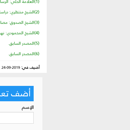
(1)العلامة الحلي: الرسالة السعدية، ص149، نقلاً عن صحيح مسلم، ج3، ص1459.
(2)الشيخ منتظري: دراسات في ولاية الفقيه وفقه الدولة الإسلامية، ج2، ص746، نقلاً عن سيرة ابن هشام.
(3)الشيخ الصدوق: مصادقة الأخوان، ص42.
(4)الشيخ المحمودي: نهج السعادة، ج7، ص211.
(5)المصدر السابق.
(6)المصدر السابق.
أضيف في:
2019-09-24
|
أضف تعليق
الإسم