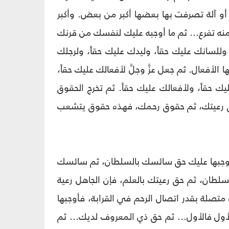
، أو آلة تصرفت بها بعضها أكبر من بعض. وأكبر
نه تفرع... ثم ما أوجبه عليك لنفسك من قرنك
لسانك عليك حقاً، وليدك عليك حقاً، ولرجلك
الأفعال. ثم جعل عزَّ وجلَّ لأفعالك عليك حقاً،
حقاً، ولأفعالك عليك حقاً. ثم تخرج الحقوق
وق رعيتك، ثم حقوق رحمك، فهذه حقوق يتشعب
: أوجبها عليك حق سائسك بالسلطان، ثم سائسك
سلطان، ثم حق رعيتك بالعلم، فإن الجاهل رعية
متصلة بقدر اتصال الرحم في القرابة، فأوجبها
ول فالأول... ثم حق ذي المعروف لديك... ثم