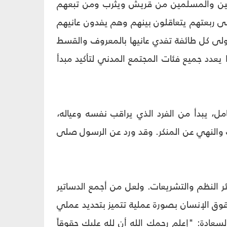
ؤمنين والمسلمين من قريش ويثرب ومن تبعهم
ى ربعتهم يتعاقلون بينهم وهم يفدون عانيهم
ولى كل طائفة تفدي عانيها بالمعروف والقسط
نو ساعدة على ربعتهم يتعاقلون معاقلهم الأولى..."(2) وهكذا يعدد جميع فئات المجتمع المدني لتأكيد مبدأ
، يبدأ من الفرد الذي يراقب نفسه وعياله،
وف والنهي عن المنكر. وقد ورد عن الرسول صلى
ر النظم والتشريعات. ولعل من أجمع الدساتير
حقوق الإنسان بصورة عملية تتميز بتحديد عملي
لسعادة: "إعلم رحمك الله أن لله عليك حقوقاً