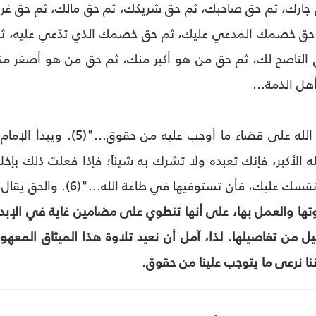
ارك، ثم حق صاحبك، ثم حق شريكك، ثم حق مالك، ثم حق غريم
حق خصمك المدعي عليك، ثم حق خصمك الذي تدّعي عليه، ثم
لناصح لك، ثم حق من هو أكبر منك، ثم حق من هو أصغر منك
هل الذمة...
فطوبى لمن أعانه الله على قضا
لله الأكبر، فإنك تعبده ولا تشرك به شيئاً؛ فإذا فعلت ذلك ب
ك عليك، فأن تستوفيها في طاعة الله..."(6). والحق يقال،
اوتها والعمل بها، على أنها تنطوي على مضامين غاية في الإبد
من تفاصيلها. لذا، آمل أن نعيد تلاوة هذا الميثاق المعهود 
ننا نرعى ما يتوجب علينا من حقوق.