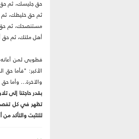
حق جليسك، ثم حق ج
ثم حق خليطك، ثم 
مستنصحك، ثم حق ا
أهل ملتك، ثم حق أ
الأكبر: "فأما حق ا
والآخرة... وأما حق نفس
بقدر حاجتنا إلى تل
تظهر في كل تفصيل 
للتثبت والتأكد من أ