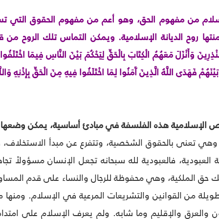
لام من مفهوم الحق، وهو أعم من مفهوم الحقوق التي تستم
تها روح الديانة الإسلامية. ويمكن التماس تلك الروح من ق
ُنْذِرِينَ وَأَنْزَلَ مَعَهُمُ الْكِتَابَ بِالْحَقِّ لِيَحْكُمَ بَيْنَ النَّاسِ فِيمَا اخْتَلَفُ
يًا بَيْنَهُمْ فَهَدَى اللَّهُ الَّذِينَ آَمَنُوا لِمَا اخْتَلَفُوا فِيهِ مِنَ الْحَقِّ بِإِذْنِه
 الإسلامية هذه الفلسفة في مبادئ أساسية، يمكن وضعها
هي تعنى بالحقوق الشخصية، وتتفرع عن مبدأ الاستخلاف، فم
العبودية، فالعبودية لله سبحانه تجعل الإنسان مسؤولاً تج
لك حق الملكية، وهي محفوظة للرجال والنساء على قدم المساوا
طويلة من القوانين والتشريعات المرعية في الإسلام. ومنها م
ون والعرق والإقليم وما شابه. ولم يعرف الإسلام على امتدا