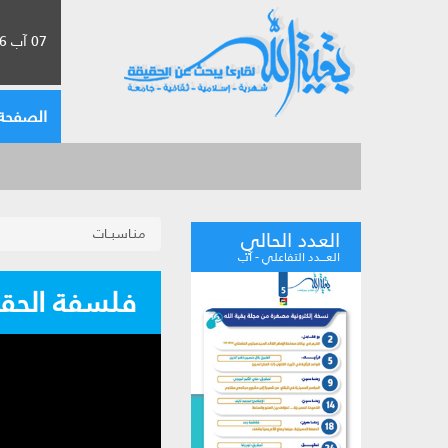
07 آب 2026 الموافق لـ 23 صفر 1448
الصفحة 
منـاسبــات
العدد الحالي
العـــدد التفاعلي - آب
فلسفة الحق