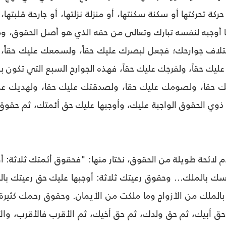
ة تحركتها أو سكنة سكنتها، أو منزلة نزلتها، أو جارحة قلبتها
ا أوجبه لنفسه تبارك وتعالى من حقه الذي هو أصل الحقوق، وم
اف جوارحك؛ فجعل لبصرك عليك حقاً، ولسمعك عليك حقاً، ول
ليك حقاً، ولفرجك عليك حقاً، فهذه الجوارح السبع التي تكون بها 
حقاً، ولصومك عليك حقاً، ولصدقتك عليك حقاً، ولهديك عليك 
ذوي الحقوق الواجبة عليك، وأوجبها عليك حق أئمتك، ثم حق
ام لائحة طويلة من الحقوق، نختار منها: "فحقوق أئمتك ثلاثة
سك بالملك... وحقوق رعيتك ثلاثة: أوجبها عليك حق رعيتك بال
بالملك من الأزواج وما ملكت من الأيمان. وحقوق رحمك كثيرة 
ق أبيك، ثم حق ولدك، ثم حق أخيك، ثم الأقرب فالأقرب، والأ