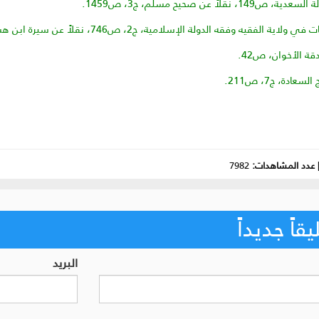
عدد المشاهدات:
7982
اً جديداً
البريد