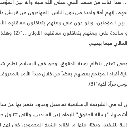
... هذا كتاب من محمد النبي صلى الله عليه وآله بين الم
هم، إنهم أمة واحدة من دون الناس، المهاجرون من قريش عل
ين المؤمنين، وبنو عون على ربعتهم يتعاقلون معاقلهم الأ
بين المؤمنين، وب
المالي فيما بينهم.
هي تعنى بنظام رعاية الحقوق، وهو في الإسلام نظام شامل
عاية أفراد المجتمع بعضهم بعضاً من خلال مبدأ الأمر بالمعر
من مرآة أخيه"(3).
س له في الشريعة الإسلامية تفاصيل وحدود يتميز بها عن سائ
شملها، "رسالة الحقوق" للإمام زين العابدين، والتي تتناول 
ية للتنفيذ، ويختار منها ما اختاره الشيخ المحمودي في نهج ا