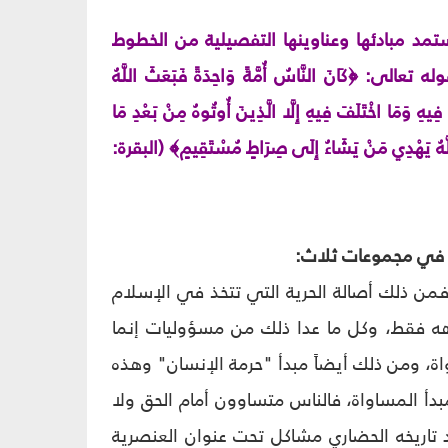
د مبادئها وعناوينها التفصيلية من الخطوط
وله تعالى:
﴿
كَانَ النَّاسُ أُمَّةً وَاحِدَةً فَبَعَثَ اللَّهُ
وا فِيهِ وَمَا اخْتَلَفَ فِيهِ إِلَّا الَّذِينَ أُوتُوهُ مِنْ بَعْدِ مَا
ِ وَاللَّهُ يَهْدِي مَنْ يَشَاءُ إِلَى صِرَاطٍ مُسْتَقِيمٍ
﴾
(البقرة:
 في مجموعات ثلاث:
ن ذلك أصالة الحرية التي تتخذ في الإسلام
اهه فقط، وكل ما عدا ذلك من مسؤوليات إنما
ة، ومن ذلك أيضاً مبدأ "حرمة الإنسان" وهذه
بدأ المساواة، فالناس متساوون أمام الحق ولا
د تاريخه الحضاري مشاكل تحت عنوان العنصرية