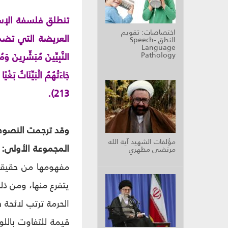
تنطلق فلسفة الإس
اختصاصات: تقويم
العريضة التي تضمن
النطق Speech-
Language
Pathology
النَّبِيِّينَ مُبَشِّرِينَ وَم
جَاءَتْهُمُ الْبَيِّنَاتُ بَغْ
213).
وقد ترجمت النصوص
مؤلفات الشهيد آية الله
المجموعة الأولى:
و
مرتضى مطهري
مفهومها من حقيقة 
يتفرع منها، ومن ذ
الحرمة ترتب لائحة 
قيمة للتفاوت بالل