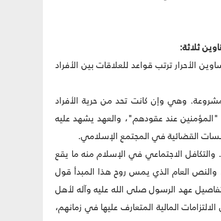
وين ثلاثة:
اوين الأحرار ترتب قواعد للعلاقات بين الأفراد
 مشروعة. وهي وإن كانت تحد من حرية الأفراد
 أن "المؤمنين عند عقودهم"، والعهد يشهد عليه
سسات القضائية في المجتمع الإسلامي.
ح. والتكافل الاجتماعي في الإسلام منه ما يقع
. والنص العام الذي يمس روح هذا المبدأ قول
: "كلكم راع وكلكم مسؤول عن رعيته"(1). ومن يقرأ تفاصيل عهد الرسول صلى الله عليه وآله لأهل
التزامات المالية المتعارف عليها في زمانهم،